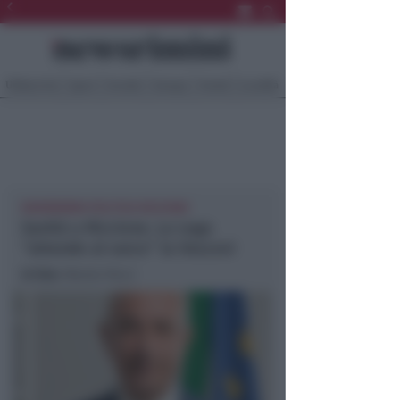
Ultima Ora
Sport
Sociale
Europa
Eventi
Località
NEWSRIMINI POLITICA RICCIONE
Sanità a Riccione. La Lega
“attende al varco” la Vescovi
In foto
: Marzio Pecci