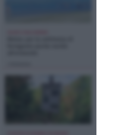
CALDO E CIELO SERENO
Meteo: per la settimana di
ferragosto poche novità
all'orizzonte
Redazione
di
DI NUOVO ACCESSIBILE DA MAGGIO