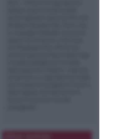
Pecci – A Rimini la Lega Nord si è
battuta contro il riordino della
sanità regionale voluto dal PD e dal
Direttore Generale dott. Tonini. Ora,
in campagna elettorale, fa piacere
sapere che la Vescovi, a Riccione,
con Pizzolante (che a Rimini era
contro), saranno al fianco della Lega
in questa battaglia per la tutela
della salute dei cittadini. Vedremo
se sarà vero. La Lega Nord non molla
ed è contraria al progetto di Tonini e
della regione; ora vedremo se la
Vescovi fa sul serio o fa solo
propaganda”.
Altre notizie