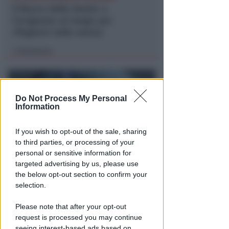
Il Bosco delle Grazie: a
Covignano un luogo per
rifugiarsi nella natura
Redazione
di
Do Not Process My Personal
Information
If you wish to opt-out of the sale, sharing
to third parties, or processing of your
personal or sensitive information for
targeted advertising by us, please use
LE DECISIONI DEL GIUDICE
the below opt-out section to confirm your
Furti sul lungomare di marina
selection.
centro. Le Volanti arrestano
quattro giovani
Please note that after your opt-out
request is processed you may continue
Redazione
di
seeing interest-based ads based on