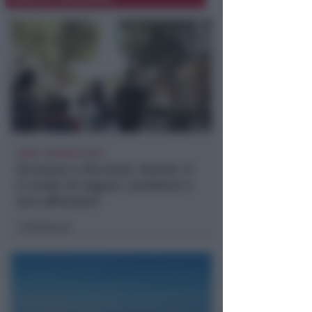
DOPO I RECENTI FATTI
Sicurezza a Riccione. Azione: si
è scelto di negare i problemi e
non affrontarli
Redazione
di