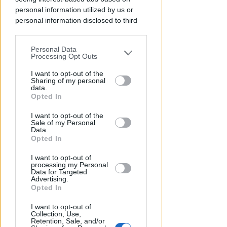
personal information utilized by us or
personal information disclosed to third
parties prior to your opt-out.
Personal Data
You may separately opt-out of the further
Processing Opt Outs
disclosure of your personal information
by third parties on the IAB’s list of
I want to opt-out of the
Sharing of my personal
downstream participants.
data.
Opted In
This information may also be disclosed
A RIMINI NORD
I want to opt-out of the
by us to third parties on the IAB’s List of
Viavai e odore di cannabinoidi.
Sale of my Personal
Downstream Participants that may
Data.
Blitz nell'appartamento della
further disclose it to other third parties.
Opted In
spacciatrice
I want to opt-out of
Redazione
di
processing my Personal
Data for Targeted
Advertising.
Opted In
I want to opt-out of
Collection, Use,
Retention, Sale, and/or