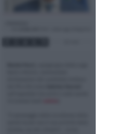
Redazione
di
Dom
26 Mar 2017
19:35 ~ ultimo agg. 20 Mag 03:14
1 min
Marzio Pecci
, capogruppo della Lega
Nord a Rimini, commentale
dichiarazioni del candidato sindaco
del PD a Riccione
Sabrina Vescovi
sull’ospedale Ceccarini e sulla sanità
riccionese (vedi
notizia
).
“Il salvataggio delle eccellenze della
sanità locale non è una priorità della
sinistra, ma dei cittadini – scrive