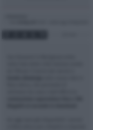
Redazione
di
Dom
28 Mag 2017
13:07 ~ ultimo agg. 20 Mag 06:00
2 min
San Giovanni in Marignano
entra
nella lista delle città italiane scelte
da TIM per il lancio dei servizi a
banda ultralarga
sulla nuova rete in
fibra ottica, che permette di
utilizzare da casa e dall’ufficio la
connessione superveloce fino a 100
Megabit al secondo in download
.
Da oggi sono già disponibili i servizi
in fibra ottica per cittadini e imprese