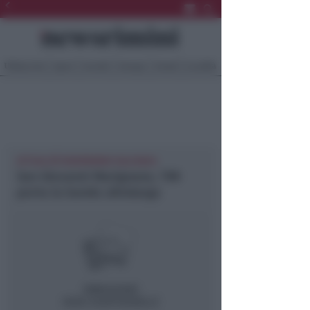
Ultima Ora
Sport
Sociale
Europa
Eventi
Località
ATTUALITÀ NEWSRIMINI VALCONCA
San Giovanni Marignano, TIM
porta la banda ultralarga