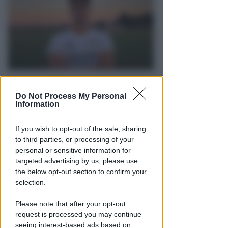
I GENITORI ORIGINARI DI RIMINI
Muore a 19 anni Tommaso
Do Not Process My Personal
Information
Ugolini, nipote della consigliera
regionale
If you wish to opt-out of the sale, sharing
Redazione
di
to third parties, or processing of your
personal or sensitive information for
targeted advertising by us, please use
the below opt-out section to confirm your
selection.
Please note that after your opt-out
request is processed you may continue
seeing interest-based ads based on