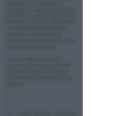
sulla base di un programma di
cablaggio che raggiunge
3mila unità
immobiliari
. Sono stati stesi
15 km di
fibra ottica
che hanno collegato tutti
i
20 armadi
della rete telefonica.
Grazie alla collaborazione del
Comune, sono stati utilizzati due km
di pubblica illuminazione.
II
servizi in fibra ottica sono il
risultato degli investimenti di TIM
per la realizzazione in città della
rete NGAN (Next Generation Access
Network).
“La banda ultralarga rappresenta