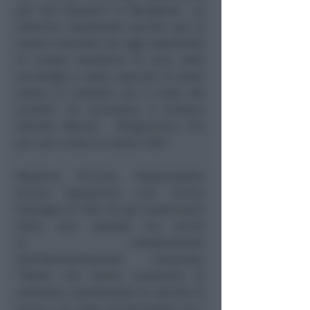
per San Giovanni in Marignano un
ulteriore importante servizio per la
nostra comunità che oggi soprattutto
in campo lavorativo fa leva sulla
tecnologia e sulla capacità di poter
essere in contatto con il resto del
mondo”, ha dichiarato il Sindaco
Daniele Morelli. Ringraziamo Tim
per aver scelto la nostra città”.
Massimo Piccioni, Responsabile
Access Operations Line Emilia
Romagna di TIM cita gli investimenti
della suia azienda ma anche
la collaborazione
dell’Amministrazione Comunale,
“fattori che hanno consentito di
realizzare rapidamente le attività di
scavo e di posa minimizzando sia i