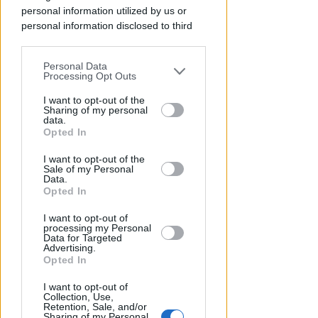
personal information utilized by us or
personal information disclosed to third
UN 2026 SPARTIACQUE
parties prior to your opt-out.
Un semestre in crescita.
Personal Data
Presente, futuro e "nodi" da
You may separately opt-out of the further
Processing Opt Outs
affrontare per l'aeroporto
disclosure of your personal information
by third parties on the IAB’s list of
I want to opt-out of the
Sharing of my personal
Andrea Polazzi
di
downstream participants.
data.
Opted In
This information may also be disclosed
I want to opt-out of the
by us to third parties on the IAB’s List of
Sale of my Personal
Downstream Participants that may
Data.
further disclose it to other third parties.
Opted In
I want to opt-out of
processing my Personal
Data for Targeted
Advertising.
Opted In
"SCEMPIO INTOLLERABILE"
I want to opt-out of
Piano Spiaggia. Spina (FdI):
Collection, Use,
cemento e spese in più per i
Retention, Sale, and/or
Sharing of my Personal