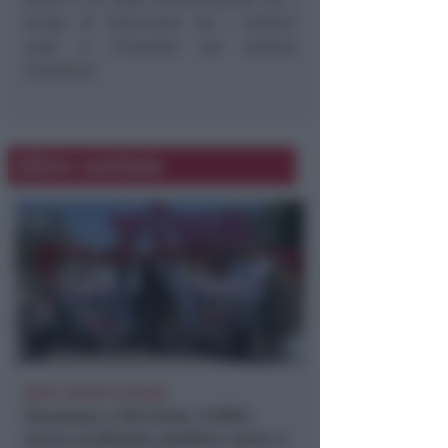
tempi di intervento sia i relativi
costi e l’impatto sul tessuto
cittadino”.
Altre notizie
DOPO I RECENTI EPISODI
Sicurezza a Riccione. Il M5S:
serve confronto politico serio e