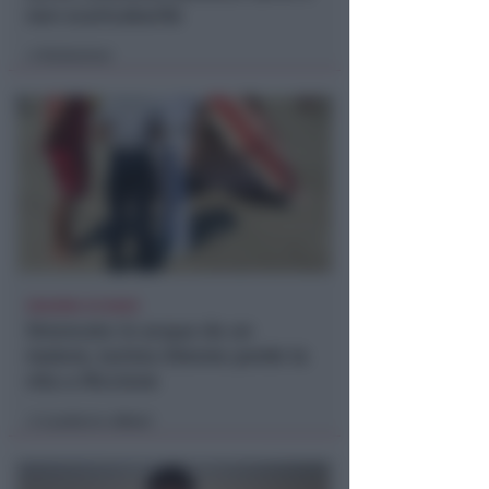
non scaricabarile
Redazione
di
DRAMMA IN MARE
Stroncato in acqua da un
malore, turista 65enne perde la
vita a Riccione
Lamberto Abbati
di