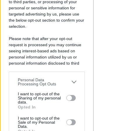
to third parties, or processing of your
al Bufalini
personal or sensitive information for
targeted advertising by us, please use
FOTO
Redazione
di
the below opt-out section to confirm your
selection.
Please note that after your opt-out
request is processed you may continue
seeing interest-based ads based on
personal information utilized by us or
personal information disclosed to third
parties prior to your opt-out.
Personal Data
You may separately opt-out of the further
1.000 EURO DI MONTEPREMI
Processing Opt Outs
disclosure of your personal information
Open femminile TC Viserba: si
by third parties on the IAB’s list of
I want to opt-out of the
qualificano Liverani, Amadio e
Sharing of my personal
downstream participants.
Lolli
data.
Opted In
This information may also be disclosed
Icaro Sport
di
I want to opt-out of the
by us to third parties on the IAB’s List of
Sale of my Personal
Downstream Participants that may
Data.
further disclose it to other third parties.