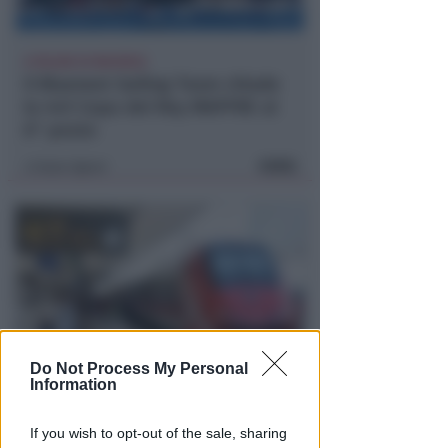
A PALMA DI MAIORCA
Il Bluenext Sailing Team chiude
la 44ª Copa del Rey MAPFRE al
6° posto
FOTO
Icaro Sport
di
Do Not Process My Personal
Information
RITARDI
Sbatte contro il muso del treno,
If you wish to opt-out of the sale, sharing
sbalzato sulla banchina. Grave