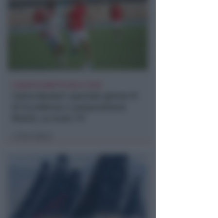
LUNEDÌ IN DIRETTA DALLE 20:50
Calcio.Basket speciale girone B
di Eccellenza e preparazione
Rimini, su Icaro TV
Icaro Sport
di