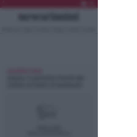
Ultima Ora
Sport
Sociale
Europa
Eventi
Località
NEWSRIMINI RIMINI
Sabato il quartetto d’archi del
Lettimi al teatro di Spadarolo