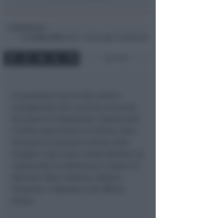
Redazione
di
Gio
25 Nov 2004
09:30 ~ ultimo agg. 11 Mag 00:52
1 min
Il quartetto d’archi del Lettimi
protagonista del concerto d’utunno
nel teatro di Spadarolo. Sabato alle
21 Aldo Capicchioni al violino, Aldo
Veronesi al secondo violino, Aldo
Zangheri alal viola e Paolo Baldani al
violoncello si esibiranno in opere di
Albinoni, Bach, Brahms, Mozart,
Piazzolla. L’ingresso è ad offerta
libera.