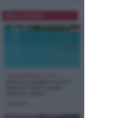
Altre notizie
TRAGEDIA SFIORATA SUL TITANO
Rischia di annegare in piscina.
Bimbo di 4 anni in terapia
intensiva a Rimini
Redazione
di