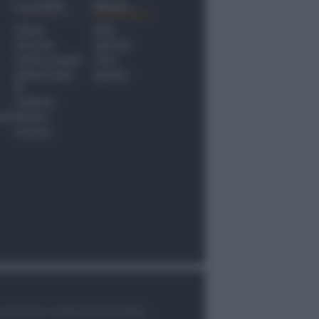
Località
Menu
Rimini
Blog
Riccione
Speciali
Santarcangelo
Fiera
Bellaria Igea
Agrinet
M.
Cattolica
nti
Misano
Coriano
le di Rimini n.7/2003 del 07/05/2003,