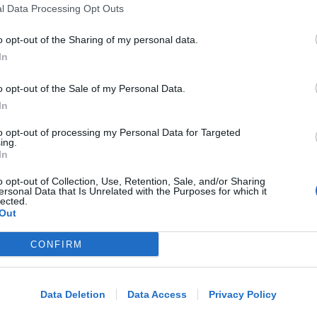
Post razzista legato a Riccione su un
l Data Processing Opt Outs
canale a nome Lega. La sindaca:
gravissimo
o opt-out of the Sharing of my personal data.
In
Redazione
di
o opt-out of the Sale of my Personal Data.
In
VITTIMA UN ANZIANO RIMINESE
Borseggi sul Metromare, ladri
to opt-out of processing my Personal Data for Targeted
ing.
arrestati grazie all'occhio esperto di
In
un agente
o opt-out of Collection, Use, Retention, Sale, and/or Sharing
ersonal Data that Is Unrelated with the Purposes for which it
lected.
Lamberto Abbati
di
Out
OSSERVATORIO CGIL INCA
CONFIRM
Me
Allarme infortuni sul lavoro a Rimini:
+13% nel primo semestre dell'anno
LEGGI
Data Deletion
Data Access
Privacy Policy