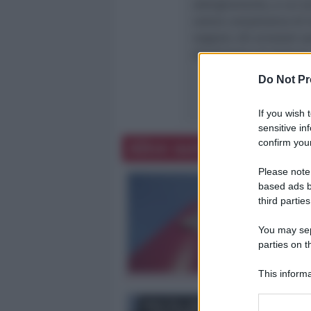
abbigliamento, a cui av
valore complessivo di t
negozio. Gli arrestati so
direttissimo di domani,
Do Not Pr
If you wish 
sensitive in
confirm your
Altre notizie
Please note
based ads b
third parties
You may sepa
parties on t
This informa
Participants