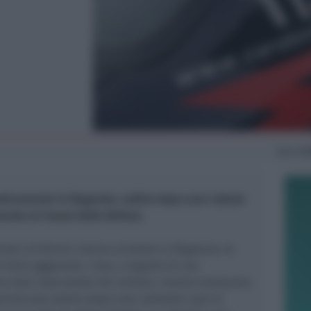
Dom
21
aticamente in flagrante, subito dopo aver rubato
mento al Conad delle Befane.
binieri di Rimini, hanno arrestato in flagranza un
furto aggravato. I due, a seguito di una
no stati intercettati dai militari, mentre tentavano
ermercato subito dopo aver sottratto capi di