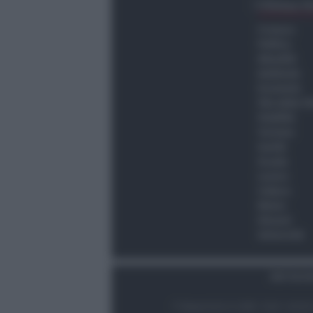
Ultima O
Cronaca
Politica
Attualità
Ambiente
Economia
Vita della C
Viabilità
Turismo
Sanità
Scuola
Lavoro
Cultura
Meteo
Giovani
Università
Dati Socie
© Newsrimini.it 2025. Tutti i diritt