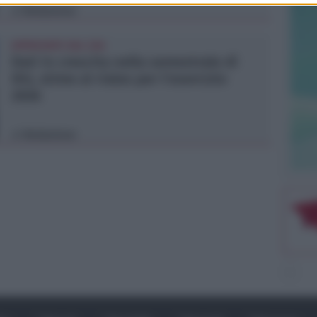
Redazione
di
APPROVATO DAL CDA
Dati in crescita nella semestrale di
IEG, stime al rialzo per l'esercizio
2026
Redazione
di