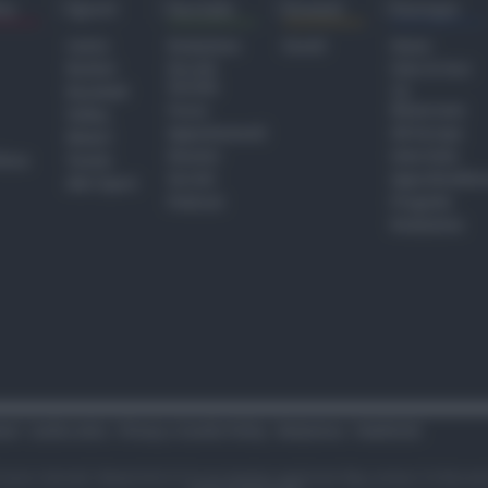
ra
Sport
Sociale
Eventi
Europa
Calcio
Redazione
Eventi
Home
Basket
Perché
Fake & Fact
Sociale
Baseball
TG
Focus
Newsroom
Volley
Appuntamenti
GR Europa
Motori
Dossier
Interviste
hiesa
Tennis
Servizi
Approfondime
Altri Sport
Podcast
Progetto
Redazione
tari
Codice etico
Privacy e Cookie Policy
Redazione
Pubblicità
i sono riservati. Newsrimini.it è una testata registrata Reg. presso il tribuna