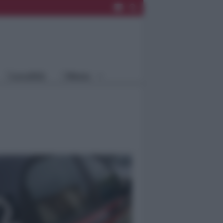
Rimini
Blog
Riccione
Speciali
Santarcangelo
Fiera
Bellaria Igea
Agrinet
M.
Cattolica
Misano
Località
Menu
Coriano
Rimini
Blog
Riccione
Speciali
Santarcangelo
Fiera
Bellaria Igea M.
Agrinet
Cattolica
Misano
Coriano