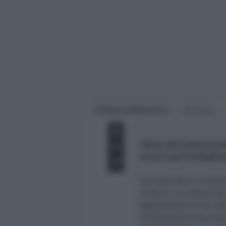
Giovani
Università
Simona Mulazzani
di
1 min
1Sono stati sorpresi pr
alcuni capi d’abbiglia
Ieri sera alle 21 i Cara
40enne e un 29enne per 
segnalazione al 112, so
di allontanarsi dal sup