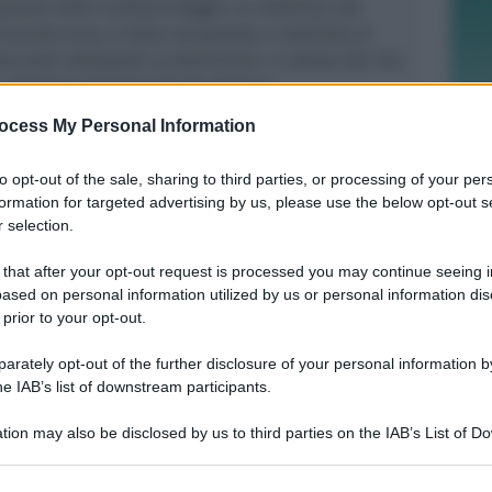
evano tolto l’antitaccheggio. La refurtiva, del
recento euro, è stata recuperata e restituita al
no stati sottoposti ai domiciliari, in attesa del rito
 disposto dall’Autorità Giudiziaria.
ocess My Personal Information
to opt-out of the sale, sharing to third parties, or processing of your per
formation for targeted advertising by us, please use the below opt-out s
 selection.
 that after your opt-out request is processed you may continue seeing i
REPORT ANNUALE 2025
ased on personal information utilized by us or personal information dis
Stipendi, forniture, tributi. 145
 prior to your opt-out.
milioni distribuiti da Hera nel
riminese
rately opt-out of the further disclosure of your personal information by
he IAB’s list of downstream participants.
Redazione
di
tion may also be disclosed by us to third parties on the IAB’s List of 
 that may further disclose it to other third parties.
RICHIESTA SPIEGAZIONI