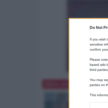
Do Not Pr
If you wish 
sensitive in
confirm your
Please note
based ads b
third parties
You may sepa
Altre notizie
parties on t
This informa
Participants