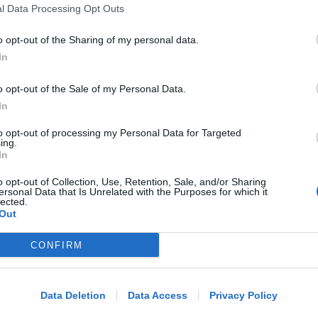
l Data Processing Opt Outs
o opt-out of the Sharing of my personal data.
Icaro Sport
FOTO
di
In
BOLOGNESE E NON SOLO
o opt-out of the Sale of my Personal Data.
Controlli nelle colonie abbandonate:
In
due denunce per invasione arbitraria
to opt-out of processing my Personal Data for Targeted
ing.
In
Redazione
di
o opt-out of Collection, Use, Retention, Sale, and/or Sharing
ersonal Data that Is Unrelated with the Purposes for which it
lected.
NO A PISCINE E TERRAZZE
Out
Piano Arenile. Renzi (FdI): maldestro
tentativo di urbanizzare la spiaggia
CONFIRM
Me
LEGGI
Data Deletion
Data Access
Privacy Policy
Redazione
di