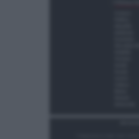
Ultima O
Cronaca
Politica
Attualità
Ambiente
Economia
Vita della C
Viabilità
Turismo
Sanità
Scuola
Lavoro
Cultura
Meteo
Giovani
Università
Dati Socie
© Newsrimini.it 2025. Tutti i diritt