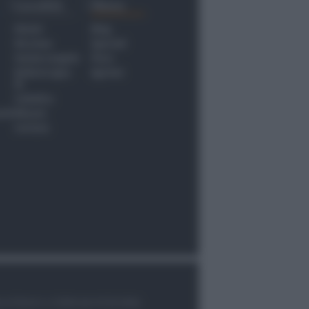
Località
Menu
Rimini
Blog
Riccione
Speciali
Santarcangelo
Fiera
Bellaria Igea
Agrinet
M.
Cattolica
nti
Misano
Coriano
le di Rimini n.7/2003 del 07/05/2003,