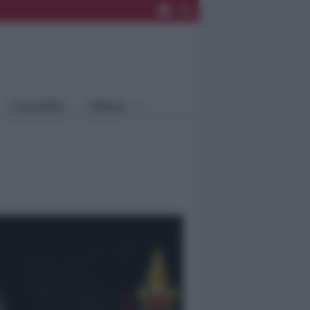
Rimini
Blog
Riccione
Speciali
Santarcangelo
Fiera
Bellaria Igea
Agrinet
M.
Cattolica
Misano
Località
Menu
Coriano
Rimini
Blog
Riccione
Speciali
Santarcangelo
Fiera
Bellaria Igea M.
Agrinet
Cattolica
Misano
Coriano