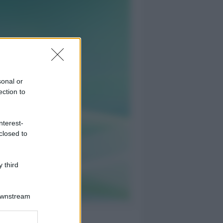
sonal or
ection to
nterest-
closed to
 third
Downstream