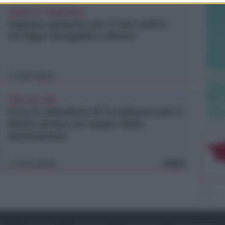
SABATO AL "BIANCHELLI"
Ingresso gratuito per il test match
tra Vigor Senigallia e Rimini
Icaro Sport
di
CRER FIGC LND
Ecco il calendario di Eccellenza: per il
Rimini prima sul campo della
Sammaurese
Icaro Sport
VIDEO
di