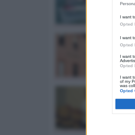
Persona
I want t
Opted 
I want t
Opted 
I want 
Advertis
Opted 
I want t
of my P
was col
Opted 