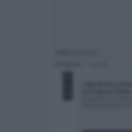
Giovani
Università
In foto
: dal video vvff
Redazione
di
1 min
I
Vigili del Fuoco di Ri
via Covignano a Rimini
La squadra di 5 unità de
dalla sede stradale e m