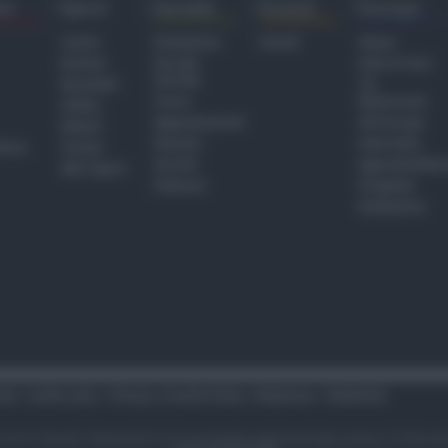
ra
Sport
Sociale
Eventi
Europa
Calcio
Redazione
Eventi
Home
Basket
Perché
Fake & Fact
Sociale
Baseball
TG
Focus
Newsroom
Volley
Appuntamenti
GR Europa
Motori
Dossier
Interviste
hiesa
Tennis
Servizi
Approfondime
Altri Sport
Podcast
Progetto
Redazione
tari
Codice etico
Privacy e Cookie Policy
Redazione
Pubblicità
i sono riservati. Newsrimini.it è una testata registrata Reg. presso il tribuna