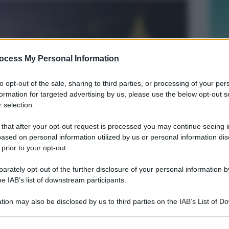
ocess My Personal Information
to opt-out of the sale, sharing to third parties, or processing of your per
formation for targeted advertising by us, please use the below opt-out s
 selection.
 that after your opt-out request is processed you may continue seeing i
ased on personal information utilized by us or personal information dis
 prior to your opt-out.
rately opt-out of the further disclosure of your personal information by
he IAB’s list of downstream participants.
tion may also be disclosed by us to third parties on the IAB’s List of 
ISCRIZIONI SINO A FINE AGOSTO
Numeri in forte crescita per la Scuola
 that may further disclose it to other third parties.
Vela dello Yacht Club Rimini