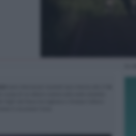
Mer
2
mini
sono intervenuti martedì sera intorno alle 21
in
a causa di un albero caduto sulla sede stradale.
i Vigili del fuoco ha tagliato e rimosso l’albero
esso in sicurezza l’area.