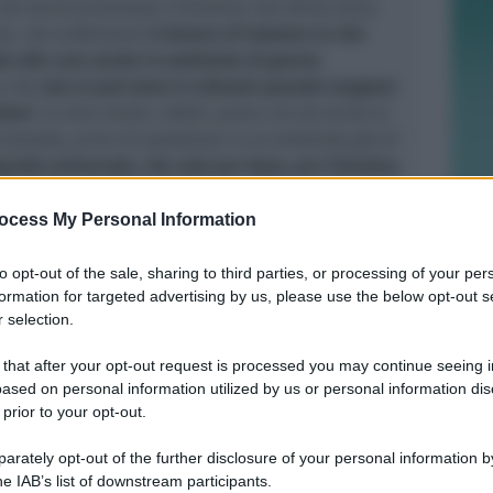
 che hanno promosso l’iniziativa non fanno altro,
ne, che enfatizzare
il dovere di tutelare la vita
tto alle cure anche in ambiente di guerra
,
a che
non si può stare in silenzio quando vengono
itari
. La loro morte, infatti, porta con sé anche la
overate, prive di assistenza in un ambiente già di
pello universale, che vale per Gaza, per l’Ucraina,
r tutte le zone di guerra del mondo
, con l’obiettivo
 senza colore politico. E ogni struttura sanitaria,
ocess My Personal Information
ella tutela universale della salute e della vita il
to opt-out of the sale, sharing to third parties, or processing of your per
formation for targeted advertising by us, please use the below opt-out s
 selection.
nciate non simboleggiano solo medici e
sti vittime di una parte o dell’altra nell’attuale
 that after your opt-out request is processed you may continue seeing i
te, bensì di tutte e tutti coloro che pagano con la
ased on personal information utilized by us or personal information dis
tere e curare le persone in aree di guerra.
 prior to your opt-out.
n ha alcuna valenza politica o di presa di
, non sarebbero stati concessi spazi o ospitata la
rately opt-out of the further disclosure of your personal information by
he IAB’s list of downstream participants.
re oltre l’obiettivo dichiarato, e cioè la tutela