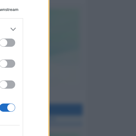
Downstream
teo Rimini
 TUTTE LE NOTIZIE SUL METEO