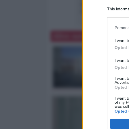
dei diritti umanitari e 
This informa
di conflitto, non sarebb
Participants
Persona
Altre notizie
I want t
Opted 
I want t
Opted 
I want 
Advertis
Opted 
I want t
of my P
was col
Opted 