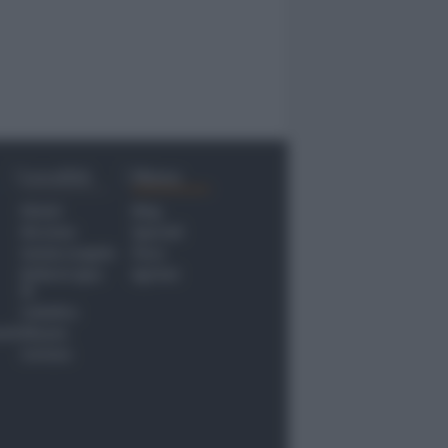
Località
Menu
Rimini
Blog
Riccione
Speciali
Santarcangelo
Fiera
Bellaria Igea
Agrinet
M.
Cattolica
nti
Misano
Coriano