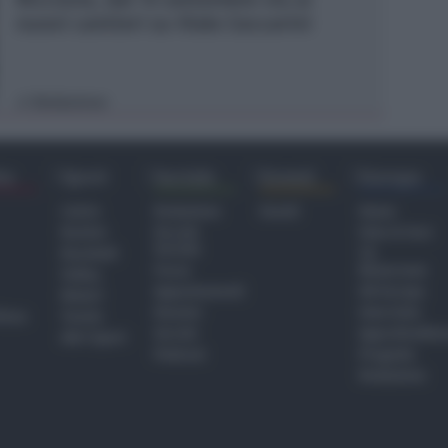
nuovi cantieri su Viale Ceccarini
Redazione
di
ra
Sport
Sociale
Eventi
Europa
Calcio
Redazione
Eventi
Home
Basket
Perché
Fake & Fact
Sociale
Baseball
TG
Focus
Newsroom
Volley
Appuntamenti
GR Europa
Motori
Dossier
Interviste
hiesa
Tennis
Servizi
Approfondime
Altri Sport
Podcast
Progetto
Redazione