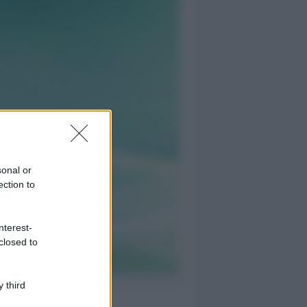
sonal or
ection to
nterest-
closed to
 third