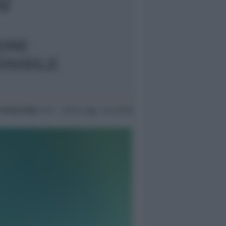
29 Gen 2024
15:11 ~ ultimo agg. 7 Giu 06:58