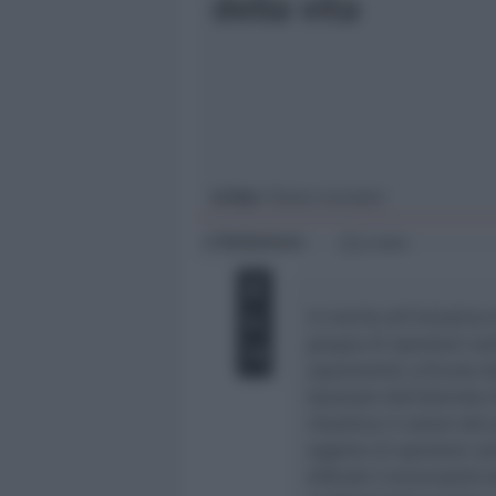
della vita
Giovani
Università
In foto
: Tiziano Carradori
Redazione
di
2 min
In merito all’iniziativa 
gruppo di operatori san
aspramente criticata da
Generale dell’Azienda
ribadisce il valore del
sagome di operatori sani
difende l’universalità 