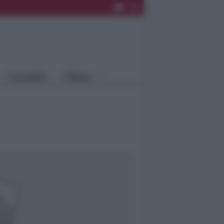
Rimini
Blog
Riccione
Speciali
Santarcangelo
Fiera
Bellaria Igea
Agrinet
M.
Cattolica
Misano
Località
Menu
Coriano
Rimini
Blog
Riccione
Speciali
Santarcangelo
Fiera
Bellaria Igea M.
Agrinet
Cattolica
Misano
Coriano