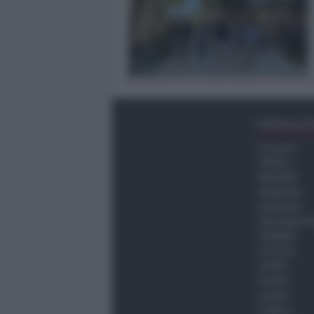
Ultima O
Cronaca
Politica
Attualità
Ambiente
Economia
Vita della C
Viabilità
Turismo
Sanità
Scuola
Lavoro
Cultura