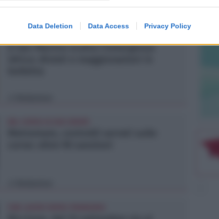
Contenuto Sponsorizzato
Data Deletion
Data Access
Privacy Policy
DAL 10 AGOSTO
A San Marino scatta l'emergenza
idrica: divieti e maggiorazioni in
bolletta
Redazione
di
NEL CORSO DI DUE SERATE
Metromare, controlli serrati sulle
corse: oltre 90 sanzioni
Redazione
di
FINE LAVORI ENTRO PRIMAVERA
Riccione, dal 15 settembre via ai