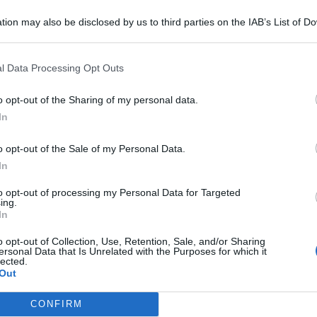
la salvaguardia delle strutture sanitarie nelle zone
tion may also be disclosed by us to third parties on the IAB’s List of 
e infatti lecito e accettabile
“.
 that may further disclose it to other third parties.
l Data Processing Opt Outs
o opt-out of the Sharing of my personal data.
In
APPROVATO DAL CDA
Dati in crescita nella semestrale di
o opt-out of the Sale of my Personal Data.
IEG, stime al rialzo per l'esercizio
In
2026
to opt-out of processing my Personal Data for Targeted
ing.
Redazione
di
In
o opt-out of Collection, Use, Retention, Sale, and/or Sharing
NUOVE SOLUZIONI
Me
ersonal Data that Is Unrelated with the Purposes for which it
Box doccia, come trasformare il
lected.
Out
bagno: tipologie, materiali e
LEGGI
tendenze 2026
CONFIRM