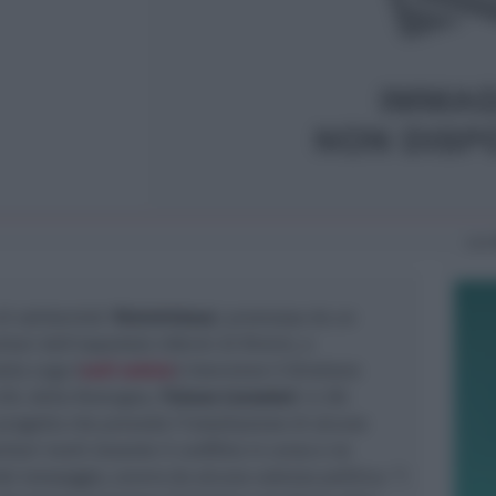
Lun
di solidarietà ‘
Rimini4Gaza
’, promossa da un
itari dell’ospedale Infermi di Rimini, e
lla Lega (
vedi notizia
) interviene il Direttore
 USL della Romagna,
Tiziano Carradori
. IL DG
 progetto che prevede l’installazione di alcune
tari morti durante il conflitto in corso e ne
del messaggio, scevro da alcuna valenza politica. “I