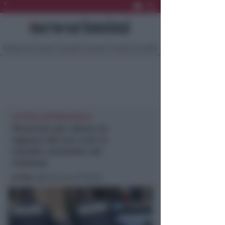
Ultima Ora
Sport
Sociale
Europa
Eventi
Località
CATTURA INTERNAZIONALE
Ricercato per abuso su
ragazza del suo coro in
Canada. Arrestato nel
riminese
In foto
: @Questura di Rimini