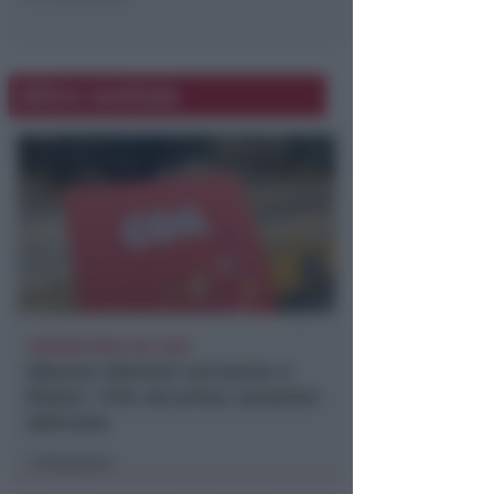
Altre notizie
OSSERVATORIO CGIL INCA
Allarme infortuni sul lavoro a
Rimini: +13% nel primo semestre
dell'anno
Redazione
di