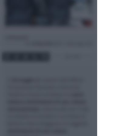
Redazione
di
Ven
22 Mag 2026
09:49 ~ ultimo agg. 15:22
1 min
Il
20 maggio
gli uomini dell'Ufficio
Prevenzione Generale e Soccorso
Pubblico hanno arrestato un
uomo
tedesco destinatario di una cattura
internazionale
. Intorno alle ore 17:00,
la volante si è diretta in un hotel di
Bellaria dove alloggiava un soggetto
destinatario di una cattura