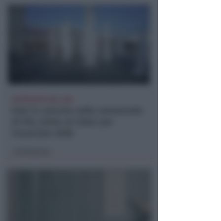
APPROVATO DAL CDA
Dati in crescita nella semestrale
di IEG, stime al rialzo per
l'esercizio 2026
Redazione
di