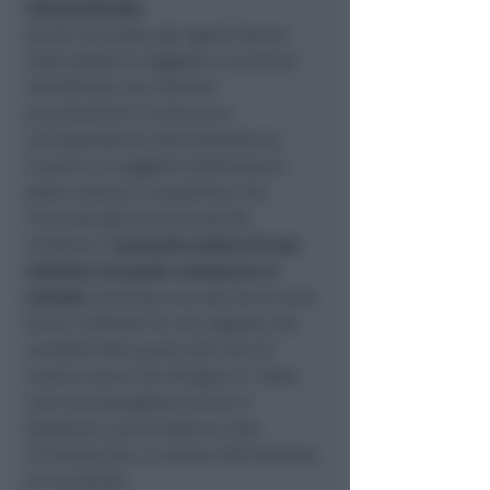
internazionale
.
Giunti sul posto, gli agenti hanno
intercettato il soggetto e lo hanno
identificato. Da ulteriori
accertamenti è emersa la
corrispondenza dell’identità tra
l'uomo e il soggetto destinatario
della cattura in questione. Era
ricercato già da anni poiché
risultava il
presunto autore di una
violenza sessuale commessa in
Canada
avvenuta una decina di anni
fa nei confronti di una ragazza che
avrebbe fatto parte del coro di
musica sacra che dirigeva. E' stato
così accompagnato prima in
Questura e poi presso la Casa
Circondariale, in attesa dell’udienza
di convalida.