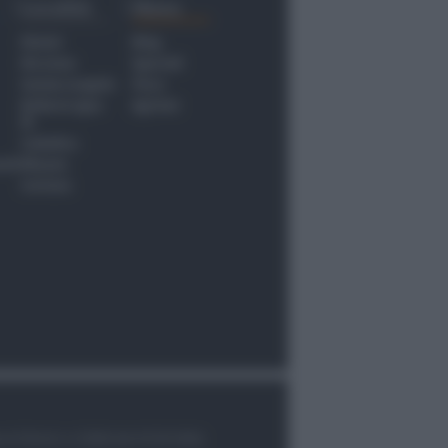
Località
Menu
Rimini
Blog
Riccione
Speciali
Santarcangelo
Fiera
Bellaria Igea
Agrinet
M.
Cattolica
nti
Misano
Coriano
le di Rimini n.7/2003 del 07/05/2003,