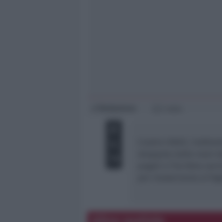
Giovani
Università
Redazione
di
1 min
L’uomo infatti, inalbera
strappato dalle mani de
pagati e l’ha fatta usci
per inosservanza al fogl
Altre notizie