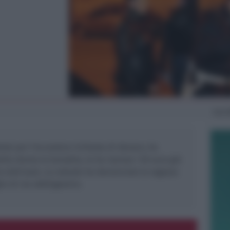
Sab
tosi per l’eccessiva richiesta di denaro, ha
lla donna la borsetta, le ha ripreso i 50 euro già
re dall’auto. La volante ha denunciato la ragazza
io di via obbligatorio.