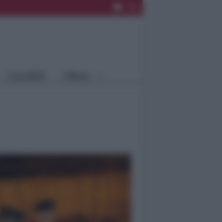
Rimini
Blog
Riccione
Speciali
Santarcangelo
Fiera
Bellaria Igea
Agrinet
M.
Cattolica
Misano
Località
Menu
Coriano
Rimini
Blog
Riccione
Speciali
Santarcangelo
Fiera
Bellaria Igea M.
Agrinet
Cattolica
Misano
Coriano