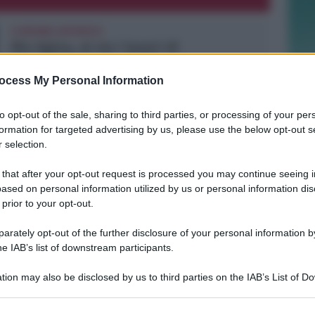
A MISANO ADTIATICO
Rio Agina, al via i lavori di
consolidamento. In futuro una
ciclopedonale
ocess My Personal Information
to opt-out of the sale, sharing to third parties, or processing of your per
Redazione
di
formation for targeted advertising by us, please use the below opt-out s
 selection.
POLLINI PARA DUE RIGORI
Il Rimini batte 4-1 la Vigor Senigallia
 that after your opt-out request is processed you may continue seeing i
nel primo test precampionato
ased on personal information utilized by us or personal information dis
 prior to your opt-out.
rately opt-out of the further disclosure of your personal information by
Icaro Sport
FOTO
di
he IAB’s list of downstream participants.
tion may also be disclosed by us to third parties on the IAB’s List of 
BELLARIVA E STELLA
Mercoledì 12 agosto alla Stella il
 that may further disclose it to other third parties.
primo Memorial Arlo