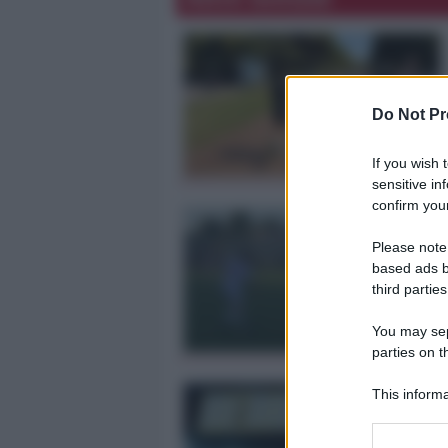
Do Not Pr
If you wish 
sensitive in
confirm your
Please note
based ads b
third parties
You may sepa
parties on t
This informa
Participants