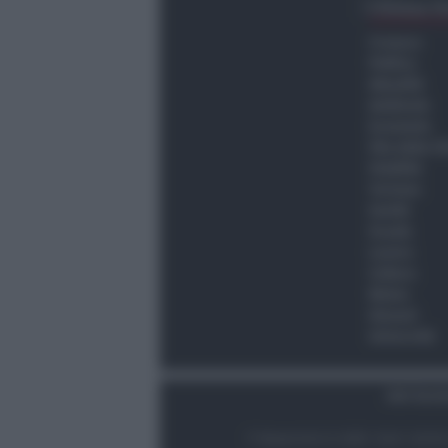
Ultima O
Cronaca
Politica
Attualità
Ambiente
Economia
Vita della C
Viabilità
Turismo
Sanità
Scuola
Lavoro
Cultura
Meteo
Giovani
Università
Dati Socie
© Newsrimini.it 2025. Tutti i diritt