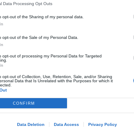
l Data Processing Opt Outs
o opt-out of the Sharing of my personal data.
Icaro Sport
di
In
VACANZA TRAGICA
o opt-out of the Sale of my Personal Data.
Va in caserma per denunciare la
In
scomparsa del marito, ma scopre che
to opt-out of processing my Personal Data for Targeted
è morto
ing.
In
Lamberto Abbati
di
o opt-out of Collection, Use, Retention, Sale, and/or Sharing
ersonal Data that Is Unrelated with the Purposes for which it
lected.
DOPO I RECENTI EPISODI
Out
Sicurezza a Riccione. Il M5S: serve
confronto politico serio e non
CONFIRM
Me
scaricabarile
LEGGI
Data Deletion
Data Access
Privacy Policy
Redazione
di