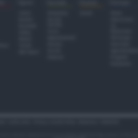
ra
Sport
Sociale
Eventi
Europa
Calcio
Redazione
Eventi
Home
Basket
Perché
Fake & Fact
Sociale
Baseball
TG
Focus
Newsroom
Volley
Appuntamenti
GR Europa
Motori
Dossier
Interviste
hiesa
Tennis
Servizi
Approfondime
Altri Sport
Podcast
Progetto
Redazione
tari
Codice etico
Privacy e Cookie Policy
Redazione
Pubblicità
i sono riservati. Newsrimini.it è una testata registrata Reg. presso il tribuna