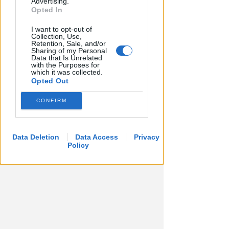
Advertising.
Opted In
I want to opt-out of
Collection, Use,
Retention, Sale, and/or
Sharing of my Personal
Data that Is Unrelated
with the Purposes for
which it was collected.
INCONTRO CON LA SINDACA
Opted Out
La sezione Inline Freestyle del
Pattinaggio Riccione cerca casa
CONFIRM
Icaro Sport
di
Data Deletion
Data Access
Privacy
Policy