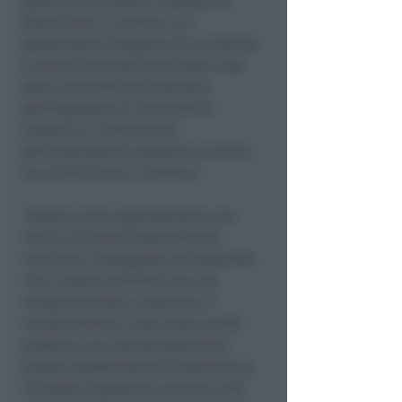
gestione del dolore e assistenza
domiciliare. In ultimo, si è
sottolineata l’esigenza di accelerare
il pieno funzionamento delle Case
della Comunità del Distretto,
dell’Ospedale di Comunità di
Cattolica e l’attivazione
dell’ambulatorio pediatrico pressi i
Cau di Riccione e Cattolica.
“Questi punti rappresentano una
traccia di lavoro straordinaria,
concreta e dettagliata dimostrando
che il nostro territorio non sta
semplicemente a osservare il
cambiamento in atto nella sanità
pubblica ma intende governare
questa trasformazione attraverso la
richiesta di garanzie precise e alti