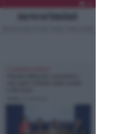
Ultima Ora
Sport
Sociale
Europa
Eventi
Località
IL CONVEGNO PUBBLICO
Presidi rafforzati, comunità e
non solo: il futuro della sanità
a Riccione
In foto
: la conferenza