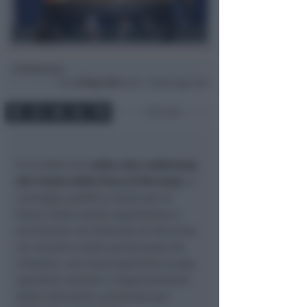
Redazione
di
Ven
29 Mag 2026
16:33 ~ ultimo agg. 16:41
3 min
Si è svolto ieri
nella sala conferenze
del Centro della Pesa di Riccione
, il
convegno pubblico dedicato al
futuro della sanità ospedaliera e
territoriale nel Distretto di Riccione.
Un incontro molto partecipato da
cittadini, che hanno gremito la sala,
operatori sanitari e rappresentanti
delle istituzioni, promosso per