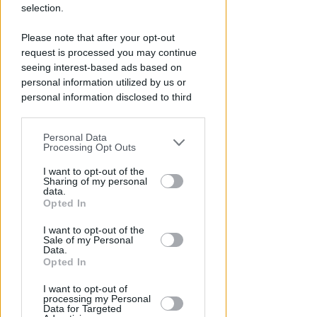
selection.
Redazione
di
Please note that after your opt-out
request is processed you may continue
seeing interest-based ads based on
personal information utilized by us or
personal information disclosed to third
parties prior to your opt-out.
Personal Data
You may separately opt-out of the further
Processing Opt Outs
disclosure of your personal information
by third parties on the IAB’s list of
I want to opt-out of the
Sharing of my personal
downstream participants.
DINAMICA DA ACCERTARE
data.
Scontro tra auto e bici sulla
Opted In
This information may also be disclosed
Marecchiese: gravi ferite per un
I want to opt-out of the
by us to third parties on the IAB’s List of
53enne
Sale of my Personal
Downstream Participants that may
Data.
further disclose it to other third parties.
Opted In
Redazione
di
I want to opt-out of
processing my Personal
Data for Targeted