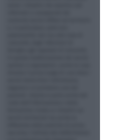
verso i cittadini che saranno così
informati e consapevoli dei
numerosi servizi diffusi sul territorio
e, in particolare, sulle loro
potenzialità: dai Cau alle Case di
comunità, dagli infermieri di
famiglia agli ospedali di Comunità.
In questa trasformazione dei servizi
sanitari e ospedalieri, anche la casa
diventa il primo luogo di cura dove i
servizi domiciliari individuano,
seguono e si prendono cura dei
pazienti.
Intanto si parla anche del
ruolo dell’informazione e della
formazione rivolta ai cittadini sui
servizi territoriali ma anche la
diffusione delle pratiche di primo
soccorso, l’utilizzo del defibrillatore