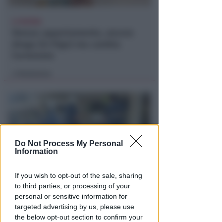
A VISERBA
Stesso appartamento, ancora
droga (in frigo) ma cambia
l'arrestato
Redazione
di
Do Not Process My Personal
Information
If you wish to opt-out of the sale, sharing
to third parties, or processing of your
PER 10 GIORNI
personal or sensitive information for
Risse, violente liti e rifiuti
targeted advertising by us, please use
abbandonati. Licenza sospesa
the below opt-out section to confirm your
per un pub riminese