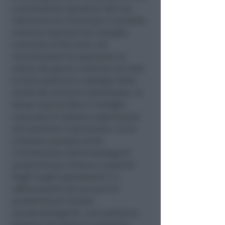
e pienamente operativo. Nel suo
intervento ha richiamato il mandato
unanime espresso dal Consiglio
comunale di Riccione, che
recentemente ha approvato un
ordine del giorno condiviso da tutte
le forze politiche a sostegno della
sanità del territorio distrettuale. La
stessa cosa ha fatto il Consiglio
comunale di Cattolica approvando
all'unanimità il documento.
Tra le
richieste avanzate anche
l’introduzione dell’ematologo di
prossimità per evitare ai pazienti
fragili lunghi spostamenti e il
rafforzamento dei percorsi di
prossimità per terapie
oncoematologiche, cure palliative,