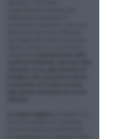
affrontare i temi della
riorganizzazione sanitaria, del
rafforzamento deiservizi di
prossimità e ospedalieri.
Nel corso
della serata sono stati affrontati i
temi legati alla trasformazione del
sistema sanitario, con particolare
attenzione al
potenziamento della
medicina territoriale, alle Case della
comunità, ai Cau, agli infermieri di
famiglia e alla necessità di ridurre
la pressione sui Pronto soccorso,
oggi spesso interessati da accessi
impropri.
La sindaca Angelini
ha ribadito con
forza la necessità che il percorso
verso una sanità di prossimità sia
accompagnato da un ospedale forte