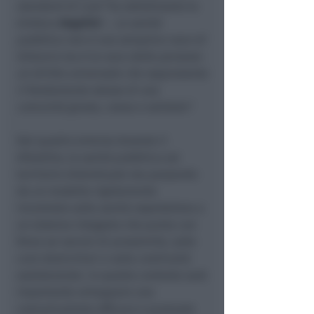
standard di cura”
ha sottolineato la
sindaca
Angelini
–.
La sanità
pubblica non è una semplice voce di
bilancio ma è la voce delle persone:
un diritto universale che rappresenta
il fondamento stesso di una
comunità giusta, coesa e solidale”.
Dal quadro emerso durante il
dibattito, la sanità pubblica sul
territorio distrettuale sta passando
da un modello rigidamente
incentrato sulla sanità ospedaliera a
un sistema integrato che punta con
forza sui servizi di prossimità, sulle
cure domiciliari e sulla continuità
assistenziale. In questo contesto sarà
importante sviluppare una
comunicazione efficace e puntuale