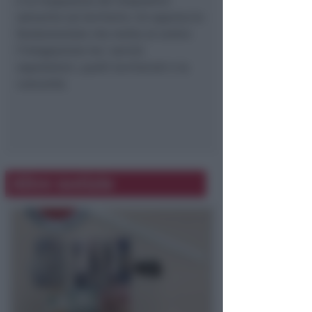
e la mappatura dei dispositivi
salvavita sul territorio. Un approccio
fondamentale che mette al centro
l’integrazione tra i servizi
ospedalieri, quelli territoriali e la
comunità.
Altre notizie