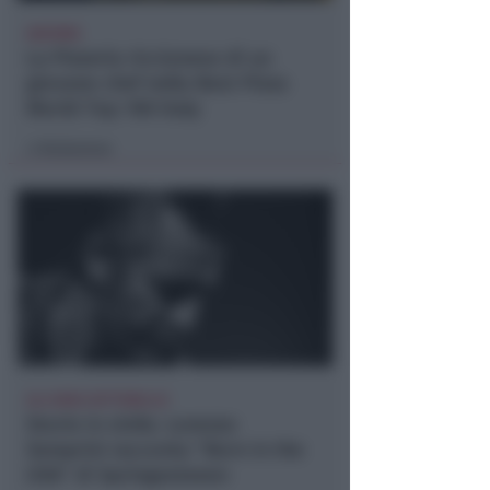
66ESIMA
La Pizzeria riccionese di un
giovane chef nella Best Pizza
World Top 100 Italy
Redazione
di
ALL'AREA SETTEBELLO
Storie in vinile. Lorenzo
Semprini racconta "Born in the
USA" di Springesteeen