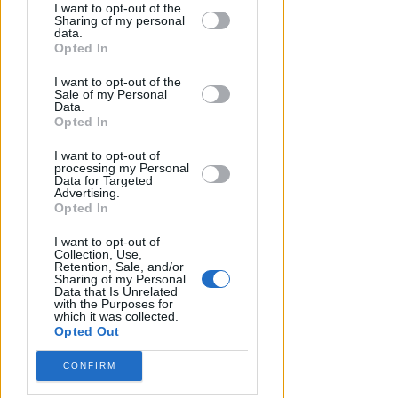
by third parties on the IAB’s list of
I want to opt-out of the
Sharing of my personal
RITARDI
downstream participants.
data.
Sbatte contro il muso del treno,
Opted In
sbalzato sulla banchina. Grave
This information may also be disclosed
al Bufalini
I want to opt-out of the
by us to third parties on the IAB’s List of
Sale of my Personal
Downstream Participants that may
Data.
FOTO
Redazione
di
further disclose it to other third parties.
Opted In
I want to opt-out of
processing my Personal
Data for Targeted
Advertising.
Opted In
I want to opt-out of
Collection, Use,
Retention, Sale, and/or
Sharing of my Personal
Data that Is Unrelated
with the Purposes for
which it was collected.
Opted Out
CONFIRM