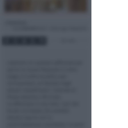
Redazione
di
Dom
6 Ott 2013
00:03 ~ ultimo agg. 16 Mag 20:55
1 min
costituire un capitale sufficiente per
aprire un nuovo Pepenero in altro
luogo o in altra località o per
incrementare, se liberata dagli
attuali impedimenti, l’azienda di
Piazza Azzarita a Riccione.
Lo affermano in una nota i soci del
locale riccionese che avrebbe
dovuto riaprire ieri in
amministrazione controllata. Si parla