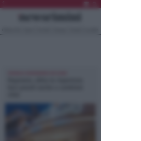
Ultima Ora
Sport
Sociale
Europa
Eventi
Località
CRONACA NEWSRIMINI RICCIONE
Pepenero, slitta la riapertura.
Soci pronti anche a cambiare
città