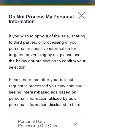
Do Not Process My Personal
Information
If you wish to opt-out of the sale, sharing
TRAGEDIA SFIORATA SUL TITANO
to third parties, or processing of your
Rischia di annegare in piscina.
personal or sensitive information for
Bimbo di 4 anni in terapia
targeted advertising by us, please use
intensiva a Rimini
the below opt-out section to confirm your
selection.
Redazione
di
Please note that after your opt-out
request is processed you may continue
seeing interest-based ads based on
personal information utilized by us or
personal information disclosed to third
parties prior to your opt-out.
Personal Data
You may separately opt-out of the further
Processing Opt Outs
disclosure of your personal information