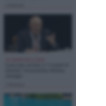
Redazione
di
SUL SAGRATO DELLA CHIESA
Il peccato sociale. A "I Lunedì di
Viserba" l'economista Stefano
Zamagni
Redazione
di