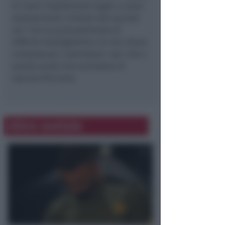
di nuovi impedimenti legati a nuovi
adempimenti richiesti alla società
ma “con un provvedimento di
difficile intelligibilità e di non chiara
competenza”, lamentano i soci che a
questo punto non escludono di
lasciare Riccione.
Altre notizie