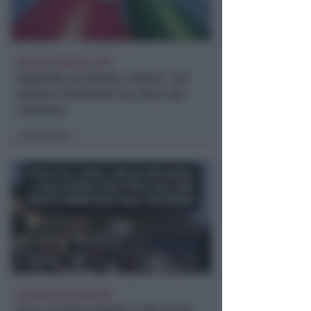
REPORT ANNUALE 2025
Stipendi, forniture, tributi. 145
milioni distribuiti da Hera nel
riminese
Redazione
di
RICHIESTA SPIEGAZIONI
Post razzista legato a Riccione