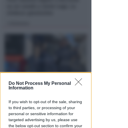
su un canale a nome Lega. La
sindaca: gravissimo
Redazione
di
Do Not Process My Personal
Information
VITTIMA UN ANZIANO RIMINESE
Borseggi sul Metromare, ladri
arrestati grazie all'occhio
If you wish to opt-out of the sale, sharing
esperto di un agente
to third parties, or processing of your
personal or sensitive information for
Lamberto Abbati
di
targeted advertising by us, please use
the below opt-out section to confirm your