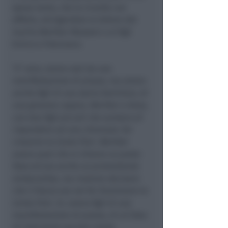
spesa tanto, che la ricorda con
affetto, stringendosi al dolore del
marito Werther Mussoni e ai figli
Enrico e Francesco.
"
E’ vero, siamo nati da una
manifestazione di piazza, ma siamo
anche figli di una storia familiare, di
una giovane coppia, Werther e Anna,
con due figli piccoli che scelsero di
rispondere ad una chiamata: far
crescere la Cento Fiori. Werther
aveva quel che si chiama un posto
fisso ed era anche un promettente
sindacalista, ma insieme decisero
che il futuro era nel far funzionare la
Cento Fiori. Si, siamo figli di una
manifestazione di piazza, di un’idea
di intervento sociale corale,