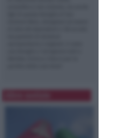
scientifico e non violento, ma anche
figli di questa famiglia di San
Giuliano Mare, allargatasi ad essere
di oltre 80 dipendenti e 150 accolti,
tra pazienti di strutture
sociosanitarie e migranti. E come
una famiglia ci stringiamo tutti a
Werther, Enrico e Checco per la
perdita della cara Anna
".
Altre notizie