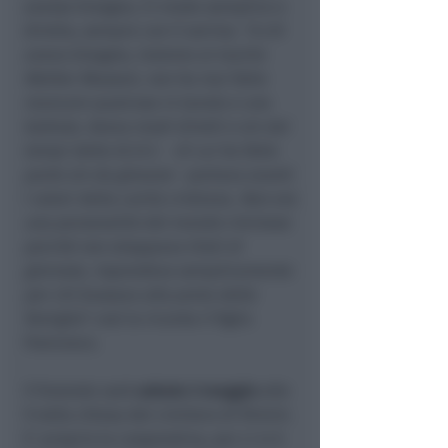
avesse bisogno, in modo semplice e
diretto, sempre con il sorriso. "
A chi
aveva bisogno, insieme al marito
Wether Mussoni, non ha mai fatto
mancare qualcosa in tavola e una
battuta. Aveva modi diretti e sin dai
tempi della Gi.O.C. - di cui ha fatto
parte sin da giovane
- portava avanti
i valori della carità cristiana.
Non era
una personalità del mondo riminese
perché non strappava titoli di
giornale, rispondeva semplicemente
per chi bussava alla porta della
famiglia
" così la ricorda il figlio
Francesco.
Il funerale sarà
sabato 3 maggio
alle
9 nella chiesa del cimitero di Rimini.
E' proprio la cooperativa, per ci si è