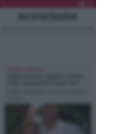
Ultima Ora
Sport
Sociale
Europa
Eventi
Località
SABATO IL FUNERALE
Addio ad Anna Angelini. Anima
della Cooperativa Cento Fiori
In foto
: Anna Angelini con il marito Wether
Mussoni