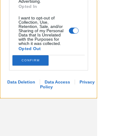
Advertising.
Opted In
I want to opt-out of
Collection, Use,
APPROVATO DAL CDA
Retention, Sale, and/or
Sharing of my Personal
Dati in crescita nella semestrale
Data that Is Unrelated
di IEG, stime al rialzo per
with the Purposes for
which it was collected.
l'esercizio 2026
Opted Out
Redazione
di
CONFIRM
Data Deletion
Data Access
Privacy
Policy