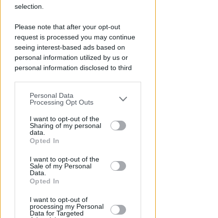
selection.
Please note that after your opt-out
request is processed you may continue
seeing interest-based ads based on
personal information utilized by us or
personal information disclosed to third
parties prior to your opt-out.
Personal Data
OSSERVATORIO CGIL INCA
You may separately opt-out of the further
Processing Opt Outs
Allarme infortuni sul lavoro a
disclosure of your personal information
Rimini: +13% nel primo semestre
by third parties on the IAB’s list of
I want to opt-out of the
Sharing of my personal
dell'anno
downstream participants.
data.
Opted In
Redazione
di
This information may also be disclosed
I want to opt-out of the
by us to third parties on the IAB’s List of
Sale of my Personal
Downstream Participants that may
Data.
further disclose it to other third parties.
Opted In
I want to opt-out of
processing my Personal
Data for Targeted