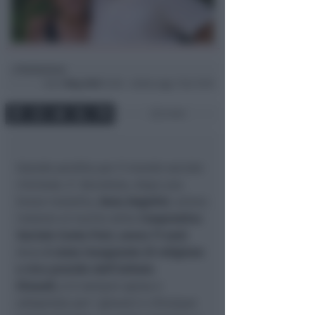
Redazione
di
Gio
1 Mag 2025
13:28 ~ ultimo agg. 7 Giu 15:10
2 min
Grande perdita per il mondo sociale
riminese. E' deceduta, dopo una
breve malattia,
Anna Angelini
, anima
insieme al marito della
Cooperativa
Sociale Cento Fiori, aveva 71 anni
.
Anna
è stata insegnante di religione
e vice preside dell’istituto
Einaudi,
si è sempre spesa e
adoperata per i giovani e chiunque