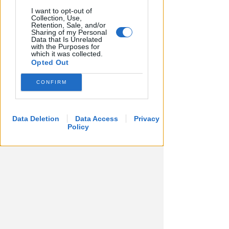
I want to opt-out of
Collection, Use,
Retention, Sale, and/or
Sharing of my Personal
Data that Is Unrelated
with the Purposes for
which it was collected.
Opted Out
POLLINI PARA DUE RIGORI
Il Rimini batte 4-1 la Vigor
CONFIRM
Senigallia nel primo test
precampionato
FOTO
Data Deletion
Icaro Sport
Data Access
Privacy
di
Policy