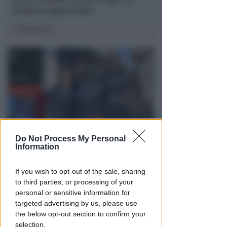
sindaca: gravissimo
Redazione
di
Do Not Process My Personal
VITTIMA UN ANZIANO RIMINESE
Information
Borseggi sul Metromare, ladri
arrestati grazie all'occhio
If you wish to opt-out of the sale, sharing
esperto di un agente
to third parties, or processing of your
personal or sensitive information for
Lamberto Abbati
di
targeted advertising by us, please use
the below opt-out section to confirm your
selection.