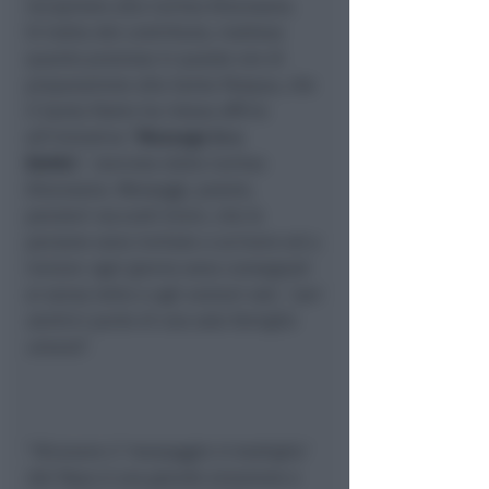
recapitato alla Caritas Diocesana.
Si tratta del contributo, inatteso
quanto prezioso in queste ore di
preparazione alla Santa Pasqua, che
il Santo Padre ha inteso offrire
all’iniziativa “
Message in a
Bottle
”, lanciata dalla Caritas
Diocesana. Messaggi, poesie,
pensieri racconti brevi, che le
persone sono invitate a scrivere ed a
inviare: ogni giorno sono consegnati
ai senza tetto o agli anziani soli, “
per
sentirci parte di una sola famiglia
umana
”.
“
Ricevere il ‘messaggio in bottiglia’
del Papa è una grande emozione e