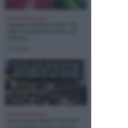
REPORT ANNUALE 2025
Stipendi, forniture, tributi. 145
milioni distribuiti da Hera nel
riminese
Redazione
di
RICHIESTA SPIEGAZIONI
Post razzista legato a Riccione
su un canale a nome Lega. La