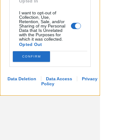
Opted In
I want to opt-out of
Collection, Use,
APPROVATO DAL CDA
Retention, Sale, and/or
Dati in crescita nella semestrale
Sharing of my Personal
Data that Is Unrelated
di IEG, stime al rialzo per
with the Purposes for
which it was collected.
l'esercizio 2026
Opted Out
Redazione
di
CONFIRM
Data Deletion
Data Access
Privacy
Policy