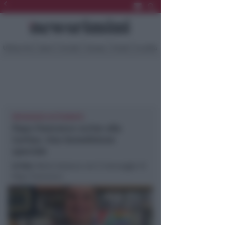
Ultima Ora
Sport
Sociale
Europa
Eventi
Località
MESSAGGIO AUTOGRAFO
Papa Francesco scrive alla
Caritas. Una benedizione
speciale
In foto
: Mario Galasso con il messaggio di
Papa Francesco