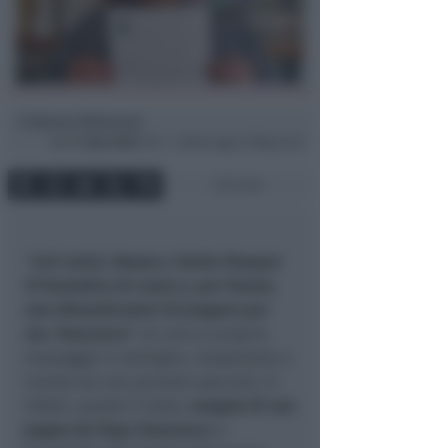
Simona Mulazzani
di
Sab
11 Apr 2020
16:11 ~ ultimo agg. 27 Mag 22:13
2 min
“
Cari amici, Buona e Santa Pasqua!
Vi benedico di cuore e, per favore,
non dimenticatevi di pregare per
me. Francesco
”. Un vero e proprio
messaggio in bottiglia, inaspettato e
inviato da una persone speciale. E’,
infatti, questo il testo,
vergato di suo
pugno da Papa Francesco
, e