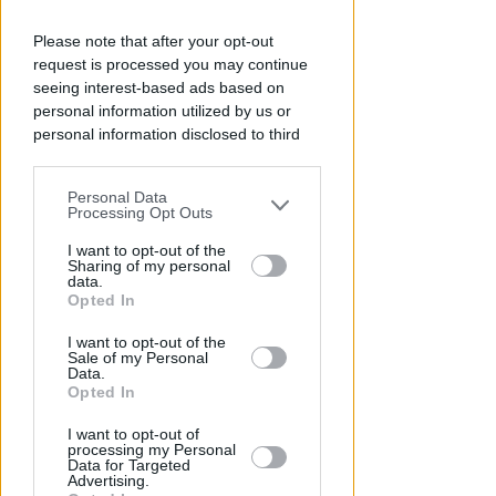
Please note that after your opt-out
request is processed you may continue
seeing interest-based ads based on
personal information utilized by us or
personal information disclosed to third
parties prior to your opt-out.
OSSERVATORIO CGIL INCA
Personal Data
You may separately opt-out of the further
Processing Opt Outs
Allarme infortuni sul lavoro a
disclosure of your personal information
Rimini: +13% nel primo semestre
by third parties on the IAB’s list of
I want to opt-out of the
dell'anno
Sharing of my personal
downstream participants.
data.
Opted In
Redazione
di
This information may also be disclosed
I want to opt-out of the
by us to third parties on the IAB’s List of
Sale of my Personal
Downstream Participants that may
Data.
further disclose it to other third parties.
Opted In
I want to opt-out of
processing my Personal
Data for Targeted
Advertising.