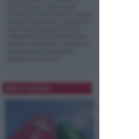
fraternità giusta. Grazie a Papa
Francesco per aver pensato in questo
momento così faticoso anche per Lui,
alla Caritas Diocesana di Rimini.
Pregheremo per Lei, Santità, come
abbiamo sempre fatto, e ancora più
intensamente in questa Santa
Pasqua di Risurrezione
”.
Altre notizie