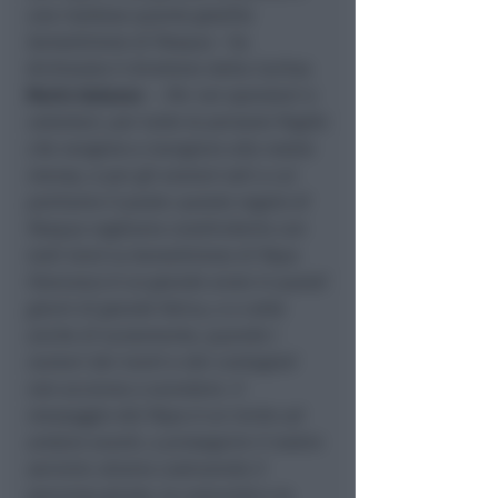
una inattesa quanto gradita
benedizione di Pasqua
– ha
dichiarato il direttore della Caritas
Mario Galasso
– .
Per noi operatori e
volontari, per tutte le persone fragile
che vengono a mangiare alla nostra
mensa, e per gli anziani soli a cui
portiamo il pasto: questo regalo di
Pasqua vogliamo condividerlo con
tutti loro! La benedizione di Papa
Francesco è un grande aiuto in questi
giorni di grande fatica, e a volte
anche di scoramento, quando i
numeri dei morti e dei contagiati
non accenna a scendere.
Il
messaggio del Papa è un invite ad
andare avanti, a proseguire il nostro
servizio: stiamo costruendo il
percorso giusto, la comunità e la