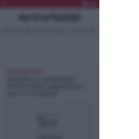
Ultima Ora
Sport
Sociale
Europa
Eventi
Località
NEWSRIMINI RIMINI
Novarese, in commissione
l’incerto futuro. Opposizione:
non ci si è cautelati