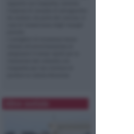
rapporto con Coopsette, lamenta
l’assenza di clausole di salvaguardia
da vantare, da parte del comune, in
caso di inosservanza degli impegni
previsti.
I consiglieri di minoranza hanno
chiesto all’amministrazione di
adoperarsi in tempi rapidi per la
risoluzione del contratto con
Coopsette per non rischiare di
perdere la colonia Novarese.
Altre notizie