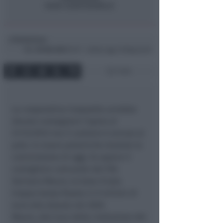
Redazione
di
Mar
29 Ott 2013
19:17 ~ ultimo agg. 16 Mag 22:03
1 min
La cooperativa Coopsette avrebbe
dovuto consegnare l’opera al
31/12/2012 ma il cantiere è ancora al
palo. A creare polemiche durante la
commissione di oggi, fa sapere il
consigliere comunale del PdL
Gennaro Mauro, la base d’asta
troppo bassa fissata in 9 milioni di
euro alla stipula nel 2005.
Mauro, alla luce della risoluzione del