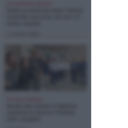
DUE INFERMIERE INDAGATE
Perde un testicolo dopo l'attesa
in pronto soccorso, ma non c'è
nesso causale
Lamberto Abbati
di
TRE QUELLI RIMINESI
Bando hub Urbani: la Regione
aumenta le risorse e finanzia
tutti i progetti