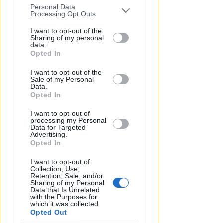
Personal Data
You may separately opt-out of the further
Processing Opt Outs
disclosure of your personal information
by third parties on the IAB’s list of
I want to opt-out of the
Sharing of my personal
downstream participants.
data.
CRER FIGC LND
Opted In
Ecco i gironi di Eccellenza:
This information may also be disclosed
Rimini nel B, l'Ars Et Labor è nel
I want to opt-out of the
by us to third parties on the IAB’s List of
Sale of my Personal
girone A
Downstream Participants that may
Data.
further disclose it to other third parties.
Opted In
VIDEO
Icaro Sport
di
I want to opt-out of
processing my Personal
Data for Targeted
Advertising.
Opted In
I want to opt-out of
Collection, Use,
Retention, Sale, and/or
Sharing of my Personal
Data that Is Unrelated
with the Purposes for
which it was collected.
Opted Out