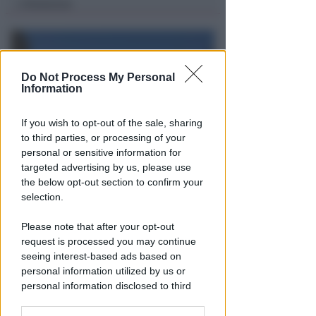
Redazione
di
Do Not Process My Personal
Information
If you wish to opt-out of the sale, sharing
to third parties, or processing of your
personal or sensitive information for
PIAZZA TRE MARTIRI
targeted advertising by us, please use
Aspettando papa Leone, una
the below opt-out section to confirm your
ligaza in piazza Tre Martiri
selection.
Redazione
di
Please note that after your opt-out
request is processed you may continue
seeing interest-based ads based on
personal information utilized by us or
personal information disclosed to third
parties prior to your opt-out.