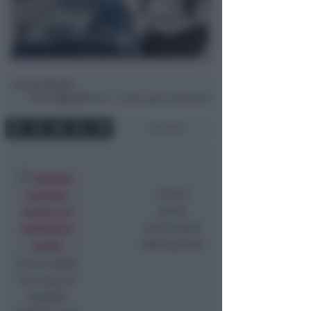
Lucia Renati
di
Mer
17 Mag 2017
16:12 ~ ultimo agg. 20 Mag 05:29
3 min
I rilievi
della
municipale
(Adriapress)
la bicicletta
da corsa di
Hayden