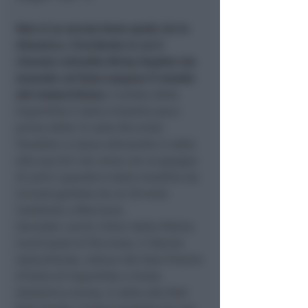
Non si sa ancora bene quale sia la
dinamica. L’incidente in cui è
rimasto coinvolto Nicky Hayden sta
tenendo col fiato sospeso il mondo
del motociclismo.
Il pilota della
Superbike è stato investito poco
prima delle 14 sulla Riccione-
Tavoleto: si stava allenando in sella
alla sua bici da corsa con un gruppo
di amici quando è stato investito da
un’auto guidata da un 30 enne
residente a Morciano.
Secondo i primi rilievi della Polizia
municipale di Riccione, il 35enne
statunitense, reduce dal Gran Premio
d’Italia di Superbike a Imola
domenica scorsa, in sella alla Red