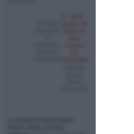
(adriapress)
la Peugeot
guidata dal
30
residente a
Morciano
(adriapress)
l’auto che
travolse
Hayden
(Adriapress)
Le condizioni di Nicky Hayden
restano critiche, non sono