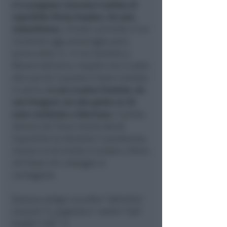
è in prognosi riservata il pilota di
superbike Nicky Hayden, 36 anni,
statunitense,
rimasto coinvolto in un
incidente oggi pomeriggio poco
prima delle 14 in via Tavoleto a
Misano Adriatico. Hayden era in sella
alla sua bici quando è stato centrato
in pieno,
in uno scontro frontale, da
una Peugeot con alla guida un 30
enne residente a Morciano
. Il pilota
36enne del Team Honda World
Superbike ha sfondato il parabrezza
mentre la bicicletta è andata a finire
nel fosso che costeggia la
carreggiata.
[kaltura-widget uiconfid=”30012024″
entryid=”0_p5gm2bc4″ width=”400″
height=”220″ /]