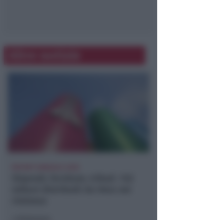
Altre notizie
REPORT ANNUALE 2025
Stipendi, forniture, tributi. 145
milioni distribuiti da Hera nel
riminese
Redazione
di