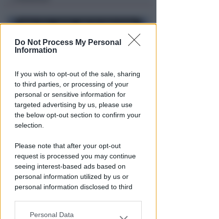
Do Not Process My Personal
Information
If you wish to opt-out of the sale, sharing
to third parties, or processing of your
personal or sensitive information for
targeted advertising by us, please use
RICHIESTA SPIEGAZIONI
the below opt-out section to confirm your
Post razzista legato a Riccione
selection.
su un canale a nome Lega. La
sindaca: gravissimo
Please note that after your opt-out
request is processed you may continue
Redazione
di
seeing interest-based ads based on
personal information utilized by us or
personal information disclosed to third
parties prior to your opt-out.
Personal Data
You may separately opt-out of the further