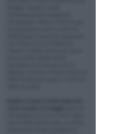
Bull Honda, è stato investito da una
Peugeot. Hayden è stato
immediatamente trasportato
all’ospedale ‘Infermi’ di Rimini per
un politrauma cranico e toracico.
Stabilizzato, è stato poi trasportato
con l’elisoccorso al ‘Bufalini di
Cesena’. Il pilota americano, ora in
forza al Team Honda World
Superbike, ha corso per anni in
MotoGp, vincendo il titolo iridato nel
2006 in sella alla Honda. È salito 28
volte sul podio.
Hayden si trova in Italia dopo aver
corso a Imola il 14 maggio,
dove ha
chiuso gara uno con un ritiro e gara
due al dodicesimo posto. Lo scorso
anno aveva chiuso la stagione al