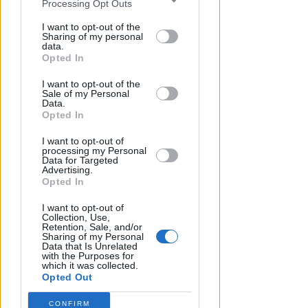
Processing Opt Outs
disclosure of your personal information
by third parties on the IAB’s list of
I want to opt-out of the
Sharing of my personal
downstream participants.
data.
Opted In
This information may also be disclosed
VITTIMA UN ANZIANO RIMINESE
I want to opt-out of the
by us to third parties on the IAB’s List of
Borseggi sul Metromare, ladri
Sale of my Personal
Downstream Participants that may
Data.
arrestati grazie all'occhio
further disclose it to other third parties.
Opted In
esperto di un agente
I want to opt-out of
processing my Personal
Lamberto Abbati
di
Data for Targeted
Advertising.
Opted In
I want to opt-out of
Collection, Use,
Retention, Sale, and/or
Sharing of my Personal
Data that Is Unrelated
with the Purposes for
which it was collected.
Opted Out
CONFIRM