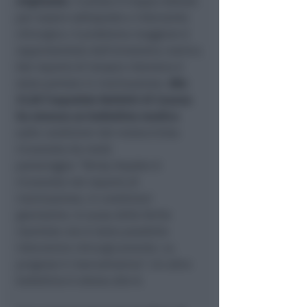
migliorate
. Il pilota è troppo debole
per essere sottoposto a intervento
chirurgico. Il problema maggiore è
rappresentato dall’ematoma cranico.
Dal reparto di terapia intensiva è
stato portato in rianimazione.
Alle
21,30 l’ospedale Bufalini di Cesena
ha emesso un bollettino medico
sulle condizioni del motociclista
ricoverato da metà
pomeriggio: “Nicky Hayden è
ricoverato nel reparto di
rianimazione, in condizioni
gravissime. A causa delle ferite
riportate non è stato possibile
intervenire chirurgicamente. La
prognosi è riservatissima”. Un altro
bollettino è atteso alle 8.