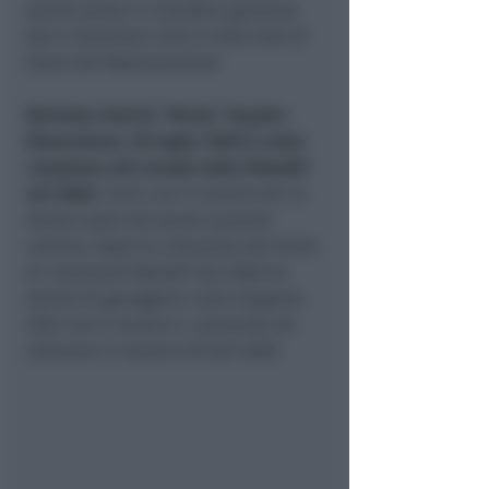
quinto posto in classifica generale.
Dal 6 novembre 2015 è nella Hall of
Fame del Motomondiale.
Nicholas Patrick “Nicky” Hayden
(Owensboro, 30 luglio 1981) è stato
campione del mondo della MotoGP
nel 2006.
Corre con il numero 69, lo
stesso usato dal padre quando
correva. Dopo la conquista del titolo
di campione MotoGP del 2006 ha
deciso di gareggiare nella stagione
2007 con il numero 1, tornando ad
utilizzare il numero 69 dal 2008.