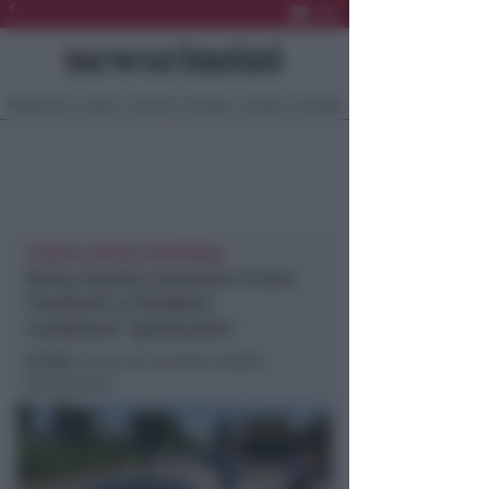
Ultima Ora
Sport
Sociale
Europa
Eventi
Località
CRONACA MISANO NEWSRIMINI
Nicky Hayden investito in bici.
Trasferito al Bufalini:
condizioni “gravissime”
In foto
: l’auto che travolse Hayden
(Adriapress)