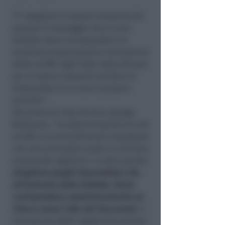
“E’ sbagliato in questo momento far
passare il messaggio che al caro
bollette deve corrispondere un
aumento proporzionale e simmetrico
delle tariffe negli hotel della Riviera:
per il nostro comparto turistico si
tratterebbe di un vero e proprio
suicidio”.
Dal punto di vista tecnico, spiega
Montanari,
“la determinazione di una
tariffa è un procedimento complesso
che non può essere svolto in maniera
puramente algebrica. In altre parole:
sbagliano quegli imprenditori che,
all’aumento delle bollette, fanno
corrispondere automaticamente un
ritocco verso l’alto dei loro prezzi.
Il
mercato ha delle regole ben precise