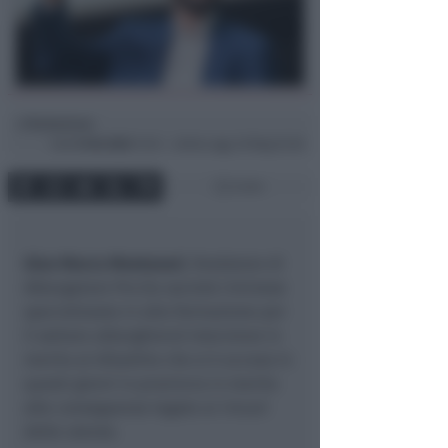
Redazione
di
Sab
5 Feb 2022
13:53 ~ ultimo agg. 29 Mag 07:28
3 min
Gian Marco Montanari
, fondatore di
Albergatore Pro (la società riminese
specializzata in alta formazione per
il settore alberghiero) interviene in
merito al dibattito che si è acceso in
questi giorni in provincia in merito
alle conseguenze legate ai rincari
delle utenze.