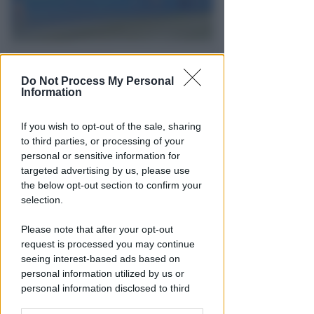
CALDO E CIELO SERENO
Meteo: per la settimana di
Do Not Process My Personal
Information
ferragosto poche novità
all'orizzonte
If you wish to opt-out of the sale, sharing
Redazione
di
to third parties, or processing of your
personal or sensitive information for
targeted advertising by us, please use
the below opt-out section to confirm your
selection.
Please note that after your opt-out
request is processed you may continue
seeing interest-based ads based on
personal information utilized by us or
personal information disclosed to third
DI NUOVO ACCESSIBILE DA MAGGIO
parties prior to your opt-out.
Il Bosco delle Grazie: a