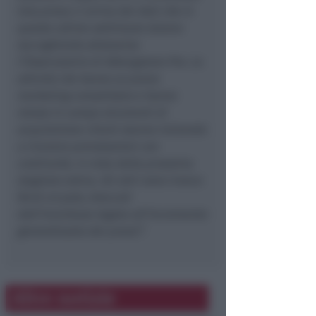
Una prova ci arriva dai dati che in
queste ultime settimane stiamo
raccogliendo attraverso
l’Osservatorio di Albergatore Pro. Le
attività che hanno un piano
marketing consolidato e hanno
messo in campo strumenti di
acquisizione clienti stanno iniziando
a ricevere prenotazioni con
continuità, in vista della prossima
stagione estiva. Gli altri sono invece
fermi al palo, bloccati
dall’incertezza legata all’incremento
generalizzato dei prezzi”.
Altre notizie