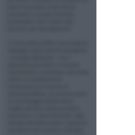
hotel di seconda o terza fascia:
procedere in questa direzione
porterebbe a dei contraccolpi
durissimi per tale segmento”.
“Il rialzo delle tariffe è una tendenza
fisiologica delle attività alberghiere
– prosegue Montanari –
ma è
opportuno procedere in maniera
responsabile e ponderata. Non basta
tenere in considerazione
l’andamento sul mercato di
domanda/offerta, ma occorre anche
un monitoraggio attento della
singola attività e della sua storia
economica e imprenditoriale. Ogni
albergo dovrebbe essere in grado di
sviluppare meccanismi e strategie