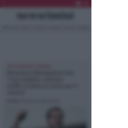
Ultima Ora
Sport
Sociale
Europa
Eventi
Località
TRA ECONOMIA E TURISMO
Montanari (Albergatore Pro):
“Caro bollette, aumento
tariffe in hotel un errore per il
settore”
In foto
: Gianmarco Montanari