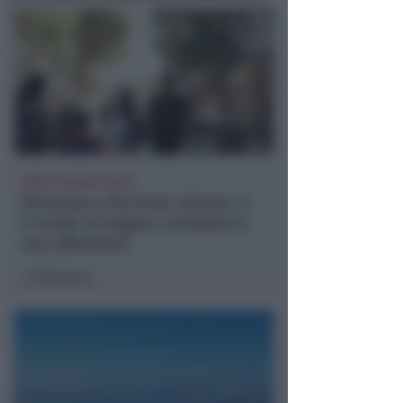
DOPO I RECENTI FATTI
Sicurezza a Riccione. Azione: si
è scelto di negare i problemi e
non affrontarli
Redazione
di