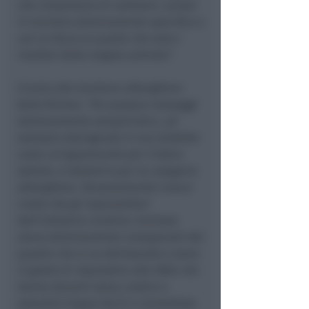
che consentano di calibrare i prezzi
in maniera estremamente specifica e
con un focus su quelle che sono i
risultati della singola azienda”.
L’invito alle strutture alberghiere
della Riviera:
“Far passare messaggi
estremamente semplicistici, ad
esempio dipingendo il caro bollette
come un’opportunità per l’intero
settore, è deleterio per la categoria
alberghiera. Personalmente invece
credo che gli imprenditori
dell’industria ricettiva riminese
siano estremamente consapevoli del
quadro che si va delineando e siano
in grado di rispondere alle sfide che
hanno davanti senza cedere a
soluzioni troppo facili e immediate.