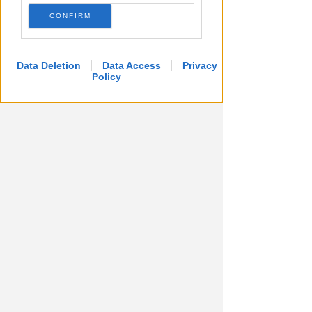
CONFIRM
Data Deletion
Data Access
Privacy
Policy
A RIMINI NORD
Viavai e odore di cannabinoidi.
Blitz nell'appartamento della
spacciatrice
Redazione
di