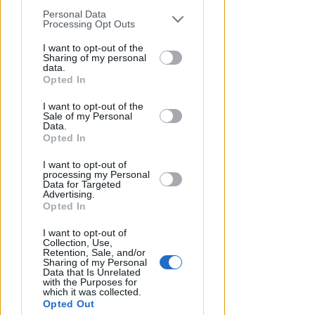
Covignano un luogo per
Personal Data
You may separately opt-out of the further
Processing Opt Outs
rifugiarsi nella natura
disclosure of your personal information
by third parties on the IAB’s list of
I want to opt-out of the
Redazione
Sharing of my personal
di
downstream participants.
data.
Opted In
This information may also be disclosed
I want to opt-out of the
by us to third parties on the IAB’s List of
Sale of my Personal
Downstream Participants that may
Data.
further disclose it to other third parties.
Opted In
I want to opt-out of
processing my Personal
Data for Targeted
Advertising.
Opted In
LE DECISIONI DEL GIUDICE
Furti sul lungomare di marina
I want to opt-out of
Collection, Use,
centro. Le Volanti arrestano
Retention, Sale, and/or
Sharing of my Personal
quattro giovani
Data that Is Unrelated
with the Purposes for
which it was collected.
Redazione
di
Opted Out