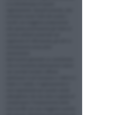
e si disinteressa di questi
ragionamenti. Semplicemente, allo
schizzare verso l’alto dei prezzi, i
turisti con maggiore propensione
alla spesa premieranno gli hotel al
vertice della01 piramide nel
segmento di riferimento, gli altri si
orienteranno verso altre
destinazioni.
Nell’analisi generale va considerato
che al momento destinazioni estere
nei corridoi turistici offrono
settimane in all inclusive a 1.500 € in
hotel a 5 stelle. Il ragionamento è
vero soprattutto per quelle realtà
alberghiere che non sono in grado di
compensare l’innalzamento delle
loro tariffe con una maggiore qualità
dei servizi. Pensiamo ad esempio ad