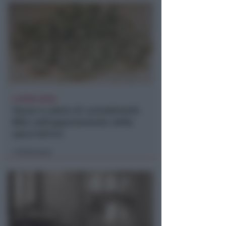
A RIMINI NORD
Viavai e odore di cannabinoidi.
Blitz nell'appartamento della
spacciatrice
Redazione
di