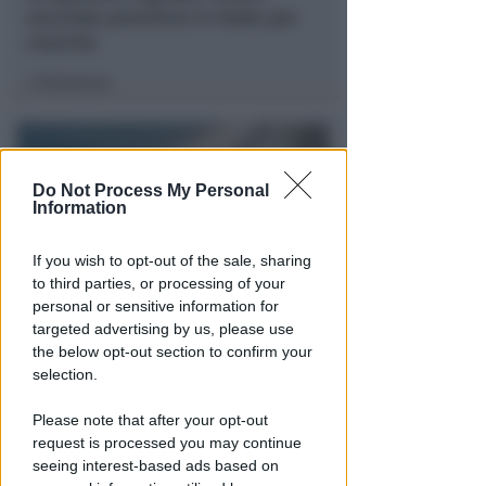
seconda provincia in Italia per
crescita
Redazione
di
Do Not Process My Personal
Information
If you wish to opt-out of the sale, sharing
to third parties, or processing of your
personal or sensitive information for
targeted advertising by us, please use
RICHIAMO AL COMUNE DI RIMINI
the below opt-out section to confirm your
Consulenze per indennizzi a
selection.
concessionari. Mare Libero:
sarebbe danno erariale
Please note that after your opt-out
request is processed you may continue
Redazione
di
seeing interest-based ads based on