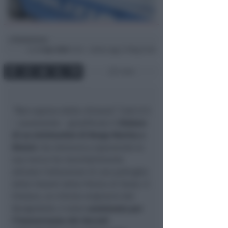
Redazione
di
Lun
6 Apr 2020
14:34 ~ ultimo agg. 27 Mag 21:56
1 min
“Non sapevo della chiusura”
. Così si è
– vanamente – giustificato il
titolare
di un minimarket di Borgo Marina a
Rimini
che domenica esponendo la
sua merce ha inevitabilmente
attirato l’attenzione di una pattuglia
delle Volanti della Polizia di Stato. Il
titolare, un 47enne originario del
Bangladesh, è stato
sanzionato per
l’inosservanza dei decreti