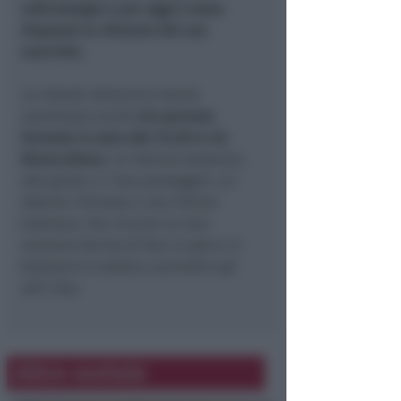
anticontagio e per oggi è stata
disposta la chiusura del suo
esercizio.
Le Volanti domenica hanno
sanzionato anche
tre persone
fermate in auto alle 15.20 in via
Marecchiese
: un 40enne kosovaro,
alla guida, e i due passeggeri, un
28enne riminese e una 37enne
bosinaca. Per vincere la noia
avevano deciso di fare un giro e il
kosovaro è andato a prendere gli
altri due.
Altre notizie