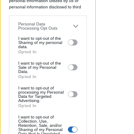
personal information utilized by us or
personal information disclosed to third
parties prior to your opt-out.
Personal Data
You may separately opt-out of the further
Processing Opt Outs
disclosure of your personal information
by third parties on the IAB’s list of
I want to opt-out of the
Sharing of my personal
downstream participants.
data.
Opted In
This information may also be disclosed
A MISANO ADTIATICO
I want to opt-out of the
Rio Agina, al via i lavori di
by us to third parties on the IAB’s List of
Sale of my Personal
Downstream Participants that may
consolidamento. In futuro una
Data.
further disclose it to other third parties.
Opted In
ciclopedonale
I want to opt-out of
Redazione
di
processing my Personal
Data for Targeted
Advertising.
Opted In
I want to opt-out of
Collection, Use,
Retention, Sale, and/or
Sharing of my Personal
Data that Is Unrelated