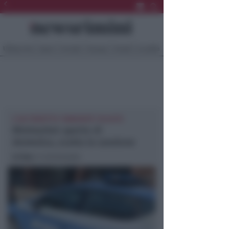
Ultima Ora
Sport
Sociale
Europa
Eventi
Località
E UN TERZETTO "ANNOIATO" IN AUTO
Minimarket aperto di
domenica, scatta la sanzione
In foto
: il minimarket