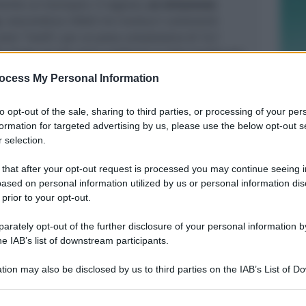
ente un marsupio. Il ragazzo,
un minorenne
, nascondeva infatti tre involucri contenenti
me “meth”, per un peso complessivo di 13,7
 droga era già stata suddivisa in dosi pronte per
ocess My Personal Information
merso che il ragazzo, nonostante la giovanissima
precedenti per estorsione e minaccia
commessi
to opt-out of the sale, sharing to third parties, or processing of your per
ovanili. Per lui è scattato l'arresto per
formation for targeted advertising by us, please use the below opt-out s
accio di sostanze stupefacenti. Il giudice,
 selection.
nze, ha convalidato l’arresto ed applicato la
vieto di dimora nella provincia di Rimini
dalla
 that after your opt-out request is processed you may continue seeing i
ased on personal information utilized by us or personal information dis
mente allontanarsi.
 prior to your opt-out.
rately opt-out of the further disclosure of your personal information by
he IAB’s list of downstream participants.
tion may also be disclosed by us to third parties on the IAB’s List of 
 that may further disclose it to other third parties.
REPORT ANNUALE 2025