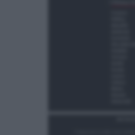
Ultima O
Cronaca
Politica
Attualità
Ambiente
Economia
Vita della C
Viabilità
Turismo
Sanità
Scuola
Lavoro
Cultura
Meteo
Giovani
Università
Dati Socie
© Newsrimini.it 2025. Tutti i diritt