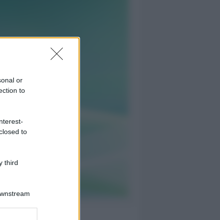
sonal or
ection to
nterest-
closed to
 third
Downstream