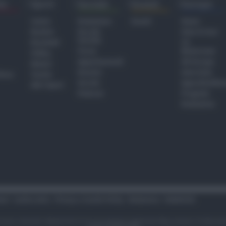
ra
Sport
Sociale
Eventi
Europa
Calcio
Redazione
Eventi
Home
Basket
Perché
Fake & Fact
Sociale
Baseball
TG
Focus
Newsroom
Volley
Appuntamenti
GR Europa
Motori
Dossier
Interviste
hiesa
Tennis
Servizi
Approfondime
Altri Sport
Podcast
Progetto
Redazione
tari
Codice etico
Privacy e Cookie Policy
Redazione
Pubblicità
i sono riservati. Newsrimini.it è una testata registrata Reg. presso il tribuna