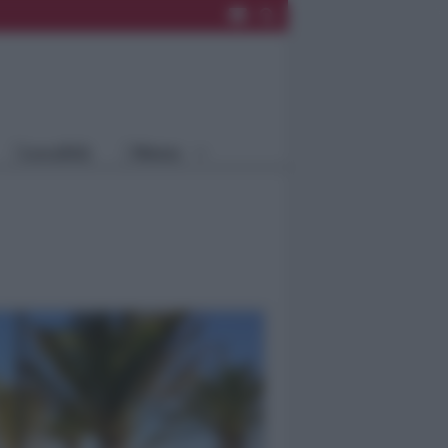
Rimini
Blog
Riccione
Speciali
Santarcangelo
Fiera
Bellaria Igea
Agrinet
M.
Cattolica
Misano
Località
Menu
Coriano
Rimini
Blog
Riccione
Speciali
Santarcangelo
Fiera
Bellaria Igea M.
Agrinet
Cattolica
Misano
Coriano