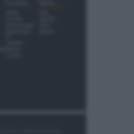
Località
Menu
Rimini
Blog
Riccione
Speciali
Santarcangelo
Fiera
Bellaria Igea
Agrinet
M.
Cattolica
nti
Misano
Coriano
le di Rimini n.7/2003 del 07/05/2003,