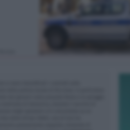
 Riccione
e si sono intensificati i controlli sulla
te della polizia locale di Riccione, in particolare
tate dai giovani come piazzale Roma e la spiaggia
a mattinata di domenica, durante il servizio di
zione degli operatori si è concentrata su un
ista delle divise infatti, uno di loro ha
iamento palesemente sospetto, tentando di