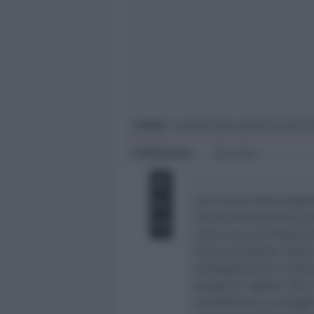
Giovani
Università
In foto
: i controlli della polizia locale di
Redazione
di
1 min
Con l'avvio della stagion
microcriminalità da par
nelle zone più frequen
libera antistante. Nell
pattugliamento, l’atten
gruppo di ragazzi. Alla v
manifestato un attegg