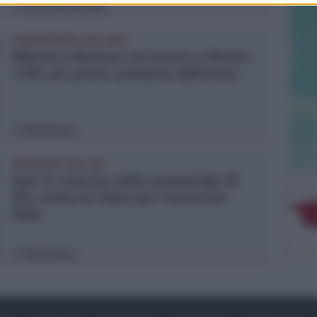
Lamberto Abbati
di
OSSERVATORIO CGIL INCA
Allarme infortuni sul lavoro a Rimini:
+13% nel primo semestre dell'anno
Redazione
di
APPROVATO DAL CDA
Dati in crescita nella semestrale di
IEG, stime al rialzo per l'esercizio
2026
Redazione
di