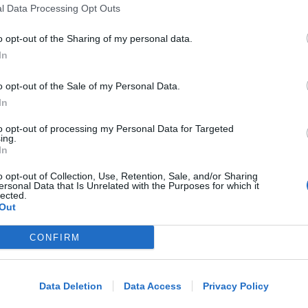
Stipendi, forniture, tributi. 145
l Data Processing Opt Outs
milioni distribuiti da Hera nel
riminese
o opt-out of the Sharing of my personal data.
In
Redazione
di
o opt-out of the Sale of my Personal Data.
In
RICHIESTA SPIEGAZIONI
Post razzista legato a Riccione su un
to opt-out of processing my Personal Data for Targeted
canale a nome Lega. La sindaca:
ing.
In
gravissimo
o opt-out of Collection, Use, Retention, Sale, and/or Sharing
ersonal Data that Is Unrelated with the Purposes for which it
Redazione
di
lected.
Out
VITTIMA UN ANZIANO RIMINESE
CONFIRM
Borseggi sul Metromare, ladri
Me
arrestati grazie all'occhio esperto di
LEGGI
un agente
Data Deletion
Data Access
Privacy Policy