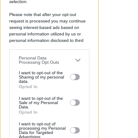
selection.
Please note that after your opt-out
request is processed you may continue
seeing interest-based ads based on
personal information utilized by us or
personal information disclosed to third
parties prior to your opt-out.
RICHIESTA SPIEGAZIONI
Post razzista legato a Riccione
Personal Data
You may separately opt-out of the further
Processing Opt Outs
su un canale a nome Lega. La
disclosure of your personal information
sindaca: gravissimo
by third parties on the IAB’s list of
I want to opt-out of the
Sharing of my personal
downstream participants.
data.
Redazione
di
Opted In
This information may also be disclosed
I want to opt-out of the
by us to third parties on the IAB’s List of
Sale of my Personal
Downstream Participants that may
Data.
further disclose it to other third parties.
Opted In
I want to opt-out of
processing my Personal
Data for Targeted
Advertising.