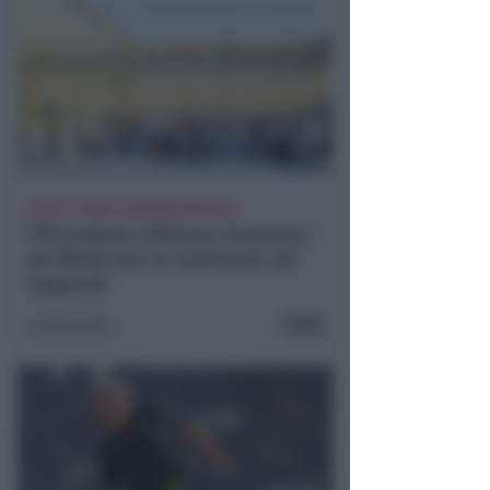
ACCOLTI DAGLI AMMINISTRATORI
178 studenti all'Arena Francesca
da Rimini per la Cerimonia dei
traguardi
FOTO
Redazione
di