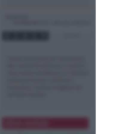
Redazione
di
Mar
25 Gen 2011
16:56 ~ ultimo agg. 14 Mag 04:32
1 min
è stato denunciato per ubriachezza.
Nei controlli di domenica e lunedì è
stato inoltre identificato un cittadino
tunisino di 25 anni, residente a
Cesenatico, risultato irregolare sul
territorio italiano.
Altre notizie