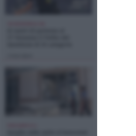
161 GIOCATORI AL VIA
Ai nastri di partenza al
CT Venustas il Trofeo del
Gavettone di 3ª categoria
Icaro Sport
di
POCO DOPO LE 4
Assalto nella notte al bancomat