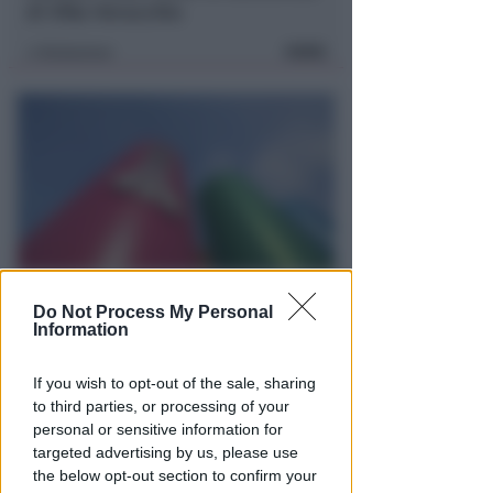
di Villa Verucchio
FOTO
Redazione
di
REPORT ANNUALE 2025
Do Not Process My Personal
Stipendi, forniture, tributi. 145
Information
milioni distribuiti da Hera nel
riminese
If you wish to opt-out of the sale, sharing
to third parties, or processing of your
Redazione
di
personal or sensitive information for
targeted advertising by us, please use
the below opt-out section to confirm your