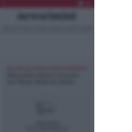
Ultima Ora
Sport
Sociale
Europa
Eventi
Località
BELLARIA IGEA MARINA CRONACA NEWSRIMINI
Marocchino ubriaco soccorso
dal 118 per ferite da cadute