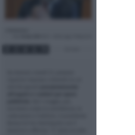
Redazione
di
Dom
26 Apr 2020
18:41 ~ ultimo agg. 27 Mag 22:42
3 min
Da domani, lunedì 27, possono
ripartire imprese e distretti la cui
attività guardi
prevalentemente
all’export e i cantieri per opere
pubbliche
. Dal 4 maggio, poi,
toccherà a tutte le manifatture, le
costruzioni e l’edilizia. Il presidente
Bonaccini ha interloquito con il
Governo e afferma: “
E’ stato accolta