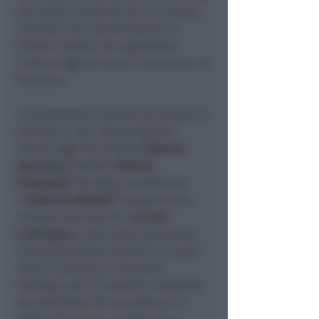
due settori tre giorni fa, il 24 aprile,
inviando una comunicazione ai
Prefetti. Novità che riguardano
l’intera regione tranne la provincia di
Piacenza.
La possibilità di partire da domani è
prevista in una comunicazione
inviata oggi dai ministri
Roberto
Speranza
(Sanità),
Stefano
Patuanelli
(Sviluppo economico)
e
Paola De Micheli
(Trasporti) alla
ministra dell’Interno,
Luciana
Lamorgese
, nella quale forniscono
l’interpretazione autentica su quali
siano le attività di rilevanza
strategica per l’economia nazionale
da autorizzare fin da subito se in