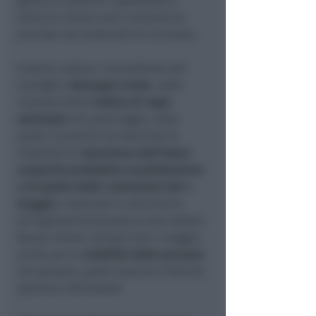
grado di ripartire rispettando a
pieno le misure anti-coronavirus
previste nei protocolli di sicurezza.
A darne notizia, il presidente del
Consiglio,
Giuseppe Conte
, nella
riunione della
Cabina di regia
nazionale
nel pomeriggio, nella
quale il premier ha descritto le
modalità di
ripartenza dell’intero
comparto produttivo manifatturiero
e di quello delle costruzioni
dal 4
maggio
, compreso il commercio
all’ingrosso funzionale ai due settori.
Nuove norme, sempre dal 4 maggio,
anche per la
mobilità delle persone
:
ad esempio, potrà ripartire l’attività
sportiva individuale.