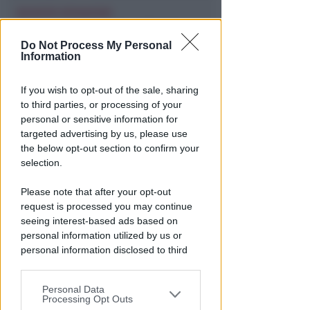
RICHIESTA SPIEGAZIONI
Post razzista legato a Riccione
su un canale a nome Lega. La
Do Not Process My Personal
Information
sindaca: gravissimo
Redazione
di
If you wish to opt-out of the sale, sharing
to third parties, or processing of your
personal or sensitive information for
targeted advertising by us, please use
the below opt-out section to confirm your
selection.
Please note that after your opt-out
request is processed you may continue
seeing interest-based ads based on
personal information utilized by us or
VITTIMA UN ANZIANO RIMINESE
personal information disclosed to third
Borseggi sul Metromare, ladri
parties prior to your opt-out.
arrestati grazie all'occhio
Personal Data
esperto di un agente
You may separately opt-out of the further
Processing Opt Outs
disclosure of your personal information