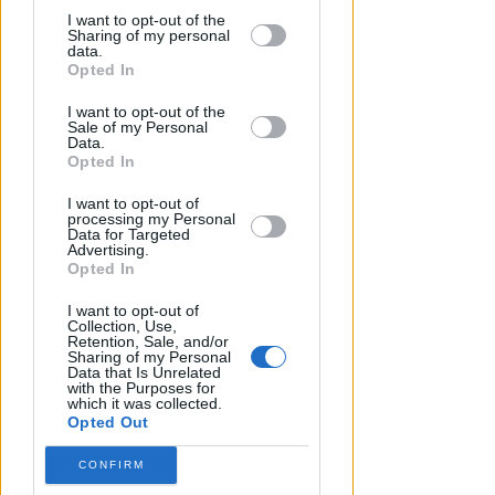
Lamberto Abbati
di
by third parties on the IAB’s list of
I want to opt-out of the
Sharing of my personal
downstream participants.
data.
Opted In
This information may also be disclosed
I want to opt-out of the
by us to third parties on the IAB’s List of
Sale of my Personal
Downstream Participants that may
Data.
further disclose it to other third parties.
Opted In
I want to opt-out of
processing my Personal
Data for Targeted
Advertising.
OSSERVATORIO CGIL INCA
Opted In
Allarme infortuni sul lavoro a
I want to opt-out of
Rimini: +13% nel primo semestre
Collection, Use,
dell'anno
Retention, Sale, and/or
Sharing of my Personal
Data that Is Unrelated
Redazione
di
with the Purposes for
which it was collected.
Opted Out
CONFIRM