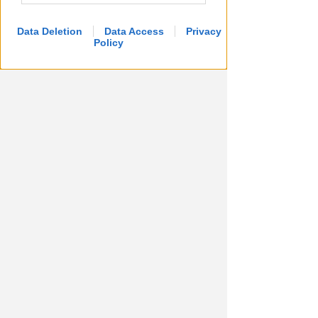
Data Deletion
Data Access
Privacy
Policy
APPROVATO DAL CDA
Dati in crescita nella semestrale
di IEG, stime al rialzo per
l'esercizio 2026
Redazione
di