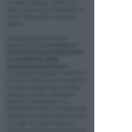
la nostra proposta, condivisa con
tutte le parti sociali nel Patto per il
Lavoro. Fare squadra continua a
pagare
“.
Nel dettaglio già da domani
potranno ripartire
le imprese e i
distretti del settore manifatturiero
la cui attività sia rivolta
prevalentemente all’export
e
le aziende del comparto costruzioni
per i soli cantieri di opere pubbliche
su dissesto idrogeologico, edilizia
scolastica, edilizia residenziale
pubblica e penitenziaria. Lo
potranno fare solo se in condizioni di
rispettare i protocolli sulla sicurezza
nei luoghi di lavoro firmati dal
Governo e da tutte le parti sociali sui