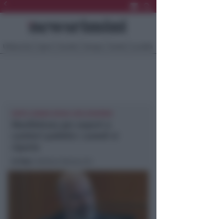
Ultima Ora
Sport
Sociale
Europa
Eventi
Località
DOPO CABINA REGIA CON GOVERNO
Manifattura per export e
cantieri pubblici. Lunedì si
riparte
In foto
: Stefano Bonaccini