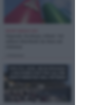
REPORT ANNUALE 2025
Stipendi, forniture, tributi. 145
milioni distribuiti da Hera nel
riminese
Redazione
di