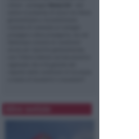
chiaro
– prosegue
Bonaccini
–
non
siamo in presenza di alcun via libera
generalizzato e incondizionato.
L’azione di contrasto al contagio
prosegue e deve proseguire, ma nel
frattempo creiamo le condizioni
sicure per ripartire gradualmente,
con l’intero sistema socioeconomico
regionale che si fa garante del
rispetto delle condizioni di sicurezza
a tutela di lavoratrici e lavoratori
”.
Altre notizie