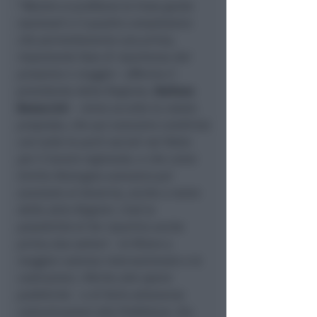
“
Mentre si profilano le linee guida
nazionali e il quadro complessivo
che permetteranno una prima,
importante fase di ripartenza dal
prossimo 4 maggio
– afferma il
presidente della Regione,
Stefano
Bonaccini
–
viene accolta la nostra
proposta, che qui avevamo condiviso
con tutte le parti sociali nel Patto
per il lavoro regionale, e che come
Emilia-Romagna avevamo poi
avanzato al Governo, anche a nome
delle altre Regioni. Cioè la
possibilità di far ripartire anche
prima due settori – le filiere a
maggior valenza internazionale e le
costruzioni, riferite alle opere
pubbliche – e di farlo attraverso
comunicazioni alle Prefetture. Sia