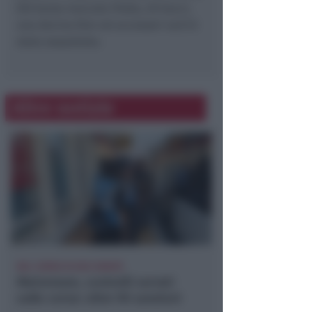
(50 borse marcate Prada, 20 Gucci,
una decina Dior ed accessori vari) è
stata seqestrata.
Altre notizie
NEL CORSO DI DUE SERATE
Metromare, controlli serrati
sulle corse: oltre 90 sanzioni