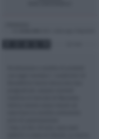
Redazione
di
Ven
26 Nov 2004
18:55 ~ ultimo agg. 11 Mag 00:58
1 min
Ricettazione e vendita di prodotti
con segni mendaci: i carabinieri di
Novafeltria hanno denuciato due
pregiudicati, sorpesi martedì
mattina al mercato di Macerata
Feltria mentre erano intenti ad
esercitare la vendita ambulante
privi di autorizzazione.
I due, di 28 e 29 anni, sono stati
deferiti in stato di libertà. La merce,