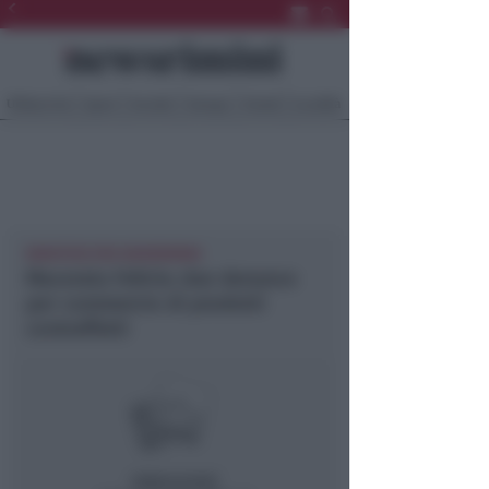
Ultima Ora
Sport
Sociale
Europa
Eventi
Località
MONTEFELTRO NEWSRIMINI
Macerata Feltria: due denunce
per commercio di prodotti
contraffatti