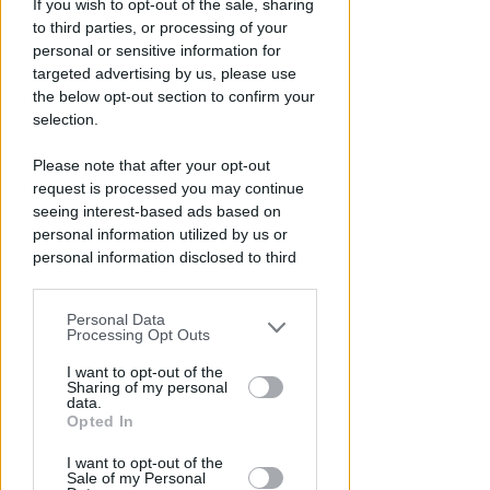
If you wish to opt-out of the sale, sharing
i lavori di allestimento a
to third parties, or processing of your
piazzale Boscovich
personal or sensitive information for
targeted advertising by us, please use
Redazione
di
the below opt-out section to confirm your
selection.
Please note that after your opt-out
request is processed you may continue
seeing interest-based ads based on
personal information utilized by us or
personal information disclosed to third
parties prior to your opt-out.
Personal Data
You may separately opt-out of the further
Processing Opt Outs
GESTIONE DIRETTA DEL COMUNE
disclosure of your personal information
Riapre il parcheggio del Grand
by third parties on the IAB’s list of
I want to opt-out of the
Hotel di Riccione: 252 posti a
Sharing of my personal
downstream participants.
data.
disposizione
Opted In
This information may also be disclosed
Redazione
di
I want to opt-out of the
by us to third parties on the IAB’s List of
Sale of my Personal
Downstream Participants that may