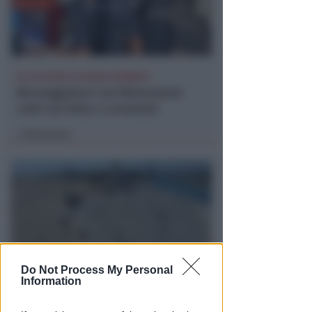
ALL'ALTEZZA DI PIAZZA KENNEDY
Borseggiatori sul Metromare:
colti sul fatto e arrestati
Redazione
di
Do Not Process My Personal
Information
PER LA MESSA DEL PONTEFICE
Papa Leone XIV a Rimini: iniziati