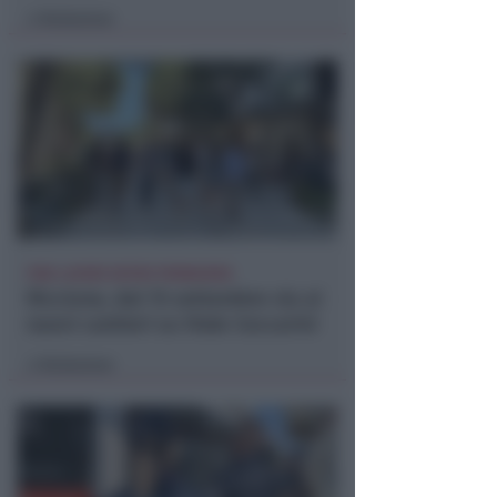
Redazione
di
FINE LAVORI ENTRO PRIMAVERA
Riccione, dal 15 settembre via ai
nuovi cantieri su Viale Ceccarini
Redazione
di