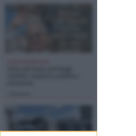
TUTTE LE NOTIZIE UTILI
Visita del Papa: parcheggi,
viabilità, trasporto pubblico,
assistenza
Redazione
di