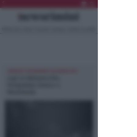
Ultima Ora
Sport
Sociale
Europa
Eventi
Località
AMBIENTE NEWSRIMINI VALMARECCHIA
Lupi in Valmarecchia,
fotografato branco a
Montebello