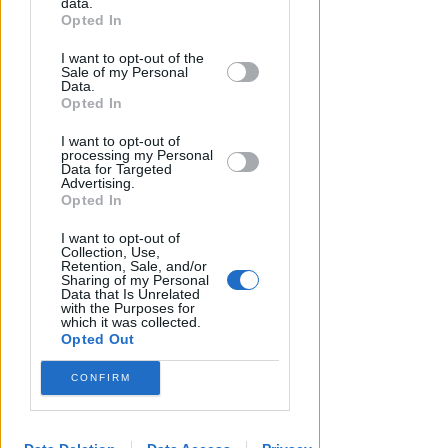
Furto del Tabernacolo a San
data.
Opted In
Giorgio: sacerdoti di Cattolica
This information may also be disclosed
vicini alla comunità
I want to opt-out of the
by us to third parties on the IAB’s List of
Sale of my Personal
Downstream Participants that may
Redazione
di
Data.
further disclose it to other third parties.
Opted In
I want to opt-out of
processing my Personal
Data for Targeted
Advertising.
Opted In
I want to opt-out of
Collection, Use,
Retention, Sale, and/or
Sharing of my Personal
Data that Is Unrelated
with the Purposes for
which it was collected.
Opted Out
CONFIRM