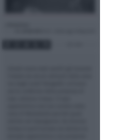
Redazione
di
Mer
30 Ott 2013
14:14 ~ ultimo agg. 16 Mag 22:05
1 min
Ululati erano stati sentiti già durante
l’estate da alcuni abitanti della zona
ma dagli scatti fotografici arrivano
ora le conferme della presenza di
lupi, almeno cinque. Il lupo
appenninico non era censito nella
zona di Montebello perché quasi
estinto nel dopoguerra. Da diverso
tempo è però tornato ad abitare la
dorsale appenninica con presenze