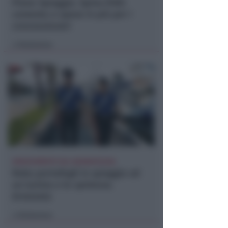
Piano Spiaggia. Spina (FdI):
cemento e spese in più per i
concessionari
Redazione
di
INSEGUIMENTO SUL BAGNASCIUGA
Ruba portafogli in spiaggia ad
un turista e lo spintona.
Arrestato
Redazione
di