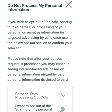
Do Not Process My Personal
Information
If you wish to opt-out of the sale, sharing
DALL'8 AL 15 AGOSTO
to third parties, or processing of your
Ballo abusivo e feste a
personal or sensitive information for
pagamento senza licenza.
targeted advertising by us, please use
Chiude per 7 giorni il Mojito
the below opt-out section to confirm your
selection.
Redazione
di
Please note that after your opt-out
request is processed you may continue
seeing interest-based ads based on
personal information utilized by us or
personal information disclosed to third
parties prior to your opt-out.
Personal Data
You may separately opt-out of the further
Processing Opt Outs
disclosure of your personal information
by third parties on the IAB’s list of
I want to opt-out of the
INDAGANO I CARABINIERI
Sharing of my personal
downstream participants.