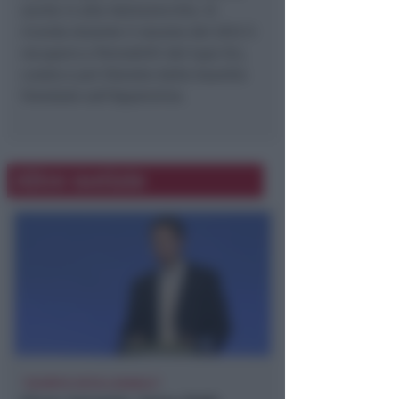
anche in alta Valmarecchia. Si
ricorda durante il nevone del 2012 il
recupero a Pennabilli del lupo Sic,
curato e poi liberato dalla Guardia
Forestale sull’Appennino.
Altre notizie
"SCEMPIO INTOLLERABILE"