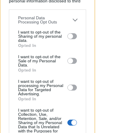
personal information disclosed to third
parties prior to your opt-out.
Personal Data
You may separately opt-out of the further
Processing Opt Outs
disclosure of your personal information
by third parties on the IAB’s list of
I want to opt-out of the
Sharing of my personal
downstream participants.
data.
Opted In
This information may also be disclosed
DRAMMA IN MARE
I want to opt-out of the
by us to third parties on the IAB’s List of
Sale of my Personal
Stroncato in acqua da un
Downstream Participants that may
Data.
malore, turista 65enne perde la
further disclose it to other third parties.
Opted In
vita a Riccione
I want to opt-out of
processing my Personal
Lamberto Abbati
di
Data for Targeted
Advertising.
Opted In
I want to opt-out of
Collection, Use,
Retention, Sale, and/or
Sharing of my Personal
Data that Is Unrelated
with the Purposes for