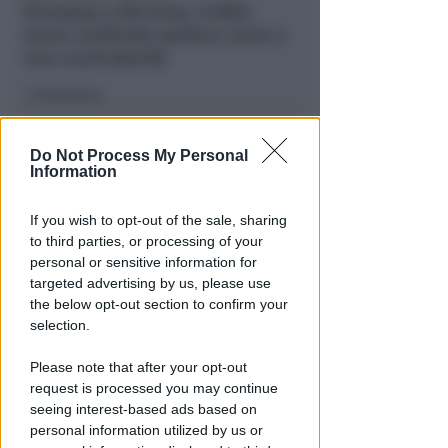
Sicurezza a Riccione. Il M5S:
serve confronto politico serio e
non scaricabarile
Redazione
di
Do Not Process My Personal
Information
If you wish to opt-out of the sale, sharing
to third parties, or processing of your
personal or sensitive information for
targeted advertising by us, please use
the below opt-out section to confirm your
VOLLEY B MASCHILE
selection.
Prime Cleaning Riccione: Evis
Dishani confermato
Please note that after your opt-out
request is processed you may continue
Icaro Sport
di
seeing interest-based ads based on
personal information utilized by us or