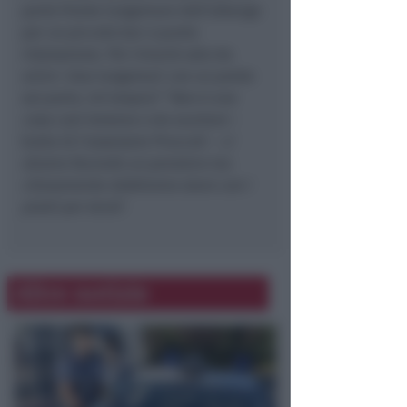
parte fronte lungomare dell’albergo
per un piccolo bar o punto
ristorazione. Poi rimarrà solo da
unire i due lungomari con un ponte
sul porto. Un’utopia? “
Non è una
cosa così lontana o da scartare
–
butta là l’assessore Pruccoli –
ci
stiamo facendo un pensiero ma
chiaramente dobbiamo stare con i
piedi per terra
“.
Altre notizie