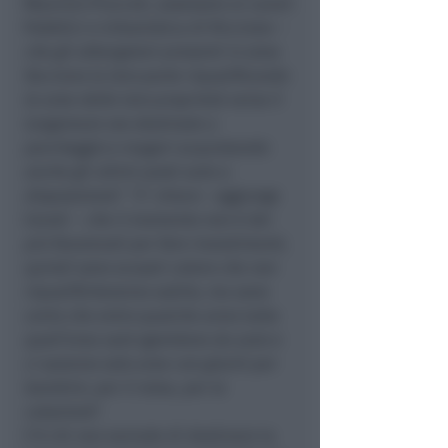
Maurizio Pruccoli, assessore ai Lavori
Pubblici e Urbanistica di Riccione –
che gli albergatori presenti in zona
facciano la loro parte riqualificando
le aree delle loro proprietà verso il
lungomare ora destinate a
parcheggio e magari acquistando
anche gli ultimi posti auto a
disposizione
“. “
E’ chiaro
– aggiunge
Cevoli –
che il momento non è dei
più favorevoli per fare investimenti,
quindi sono scusati coloro che non
riqualificheranno subito, ma sono
certo che entro qualche anno tutta
quell’area sarà sgombera da auto e
ci saranno solo aree con giochi per
bambini, per il relax, per la
colazione
“.
C’è chi non esclude di destinare la