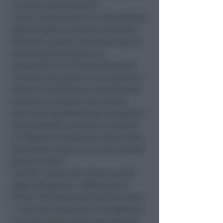
la città ne possa fruire
“.
I posti auto saranno 311, 261 destinati
agli alberghi ma anche a operatori
balneari e privati, 30 saranno per la
sosta pubblica gestiti col
parcometro, 10 a disposizione del
comune. Gran parte, con un prezzo a
listino di 36.500 euro, sono già stati
venduti; ne restano una ventina.
Sono stati soprattutto gli albergatori
ad acquistarli, uno solo ne ha presi
37. Bagnini al momento molto meno
interessati: qualcuno ne ha comprati
giusto un paio.
“
Al 90% i posti auto sono acquisiti
dagli albergatori
– afferma Luca
Cevoli, direttore dell’AIA di Riccione
–
così come successo nel lungomare
1 e come invece non è successo nel