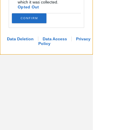
which it was collected.
Opted Out
CONFIRM
I GENITORI ORIGINARI DI RIMINI
Muore a 19 anni Tommaso
Ugolini, nipote della consigliera
Data Deletion
Data Access
Privacy
regionale
Policy
Redazione
di