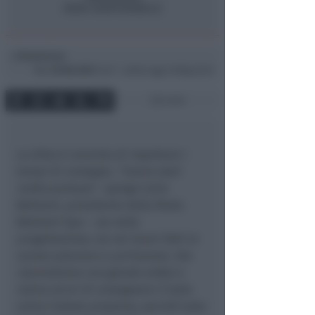
Redazione
di
Mar
29 Ott 2013
14:37 ~ ultimo agg. 16 Mag 22:01
2 min
La ditta è convinta di rispettare i
tempi di consegna. “
Siamo stati
molto puntuali
– spiega Carlo
Beltrami, presidente della Paolo
Beltrami Spa –
sia nella
progettazione, sia nei lavori fatti lo
scorso autunno e a primavera. Ora
riprendiamo con grande enfasi e
siamo sicuri di consegnare il tutto
entro l’estate prossima, perché tutta