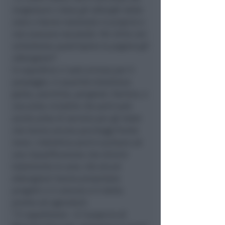
lungomare 2 dove gli alberghi della
zona o hanno realizzato in proprio o
non avevano necessità. Per dirla con
schiettezza quest’opera la pagano gli
albergatori
“.
In superficie ci sarà un’area per il
passeggio, in quarzite brasiliana
gialla, panchine, pergolati, fioriere, e
una pista ciclabile che però sarà
anche pista di servizio per gli hotel
che hanno ancora parcheggi fronte
mare. L’obiettivo però è puntare ad
una riqualificazione che elimini
totalmente le auto. Già alcuni
albergatori hanno presentato
progetti e il comune si è detto
pronto ad agevolarli.
“
Ci aspettiamo
– è l’auspicio di