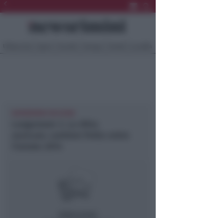
Ultima Ora
Sport
Sociale
Europa
Eventi
Località
NEWSRIMINI RICCIONE
Lungomare 3. La ditta
assicura: cantiere finito entro
l’estate 2014