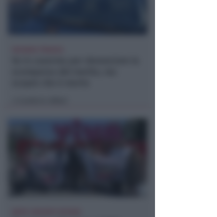
VACANZA TRAGICA
Va in caserma per denunciare la
scomparsa del marito, ma
scopre che è morto
Lamberto Abbati
di
DOPO I RECENTI EPISODI