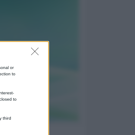
sonal or
ection to
nterest-
closed to
 third