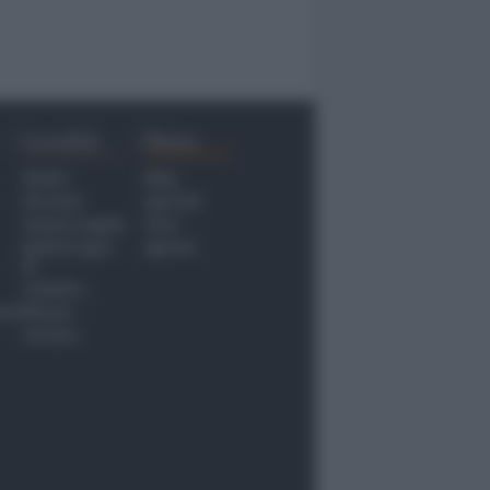
Località
Menu
Rimini
Blog
Riccione
Speciali
Santarcangelo
Fiera
Bellaria Igea
Agrinet
M.
Cattolica
nti
Misano
Coriano