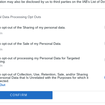
tion may also be disclosed by us to third parties on the IAB’s List of 
 that may further disclose it to other third parties.
l Data Processing Opt Outs
o opt-out of the Sharing of my personal data.
POCO DOPO LE 4
In
Assalto nella notte al bancomat di
Villa Verucchio
o opt-out of the Sale of my Personal Data.
In
to opt-out of processing my Personal Data for Targeted
Redazione
FOTO
di
ing.
In
REPORT ANNUALE 2025
o opt-out of Collection, Use, Retention, Sale, and/or Sharing
Stipendi, forniture, tributi. 145
ersonal Data that Is Unrelated with the Purposes for which it
milioni distribuiti da Hera nel
lected.
Me
Out
riminese
LEGGI
CONFIRM
Redazione
di