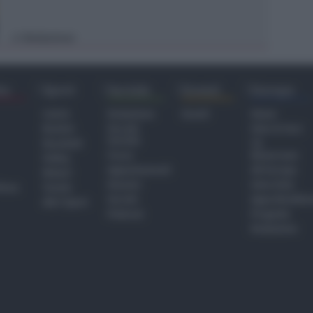
Redazione
di
ra
Sport
Sociale
Eventi
Europa
Calcio
Redazione
Eventi
Home
Basket
Perché
Fake & Fact
Sociale
Baseball
TG
Focus
Newsroom
Volley
Appuntamenti
GR Europa
Motori
Dossier
Interviste
hiesa
Tennis
Servizi
Approfondime
Altri Sport
Podcast
Progetto
Redazione