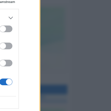
Downstream
teo Rimini
 TUTTE LE NOTIZIE SUL METEO