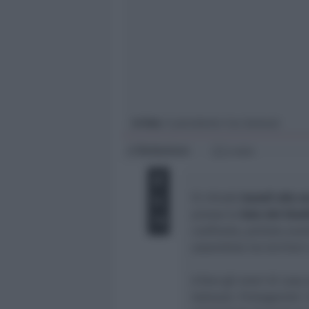
Giovani
Università
In foto
: il presidente Cna Galeazzi
Redazione
di
2 min
Si chiude
lunedì alle or
presso la
Sala del Giud
confronto, portata avan
assemblee tra territori
A fare gli onori di casa
Galeazzi. Protagonisti 