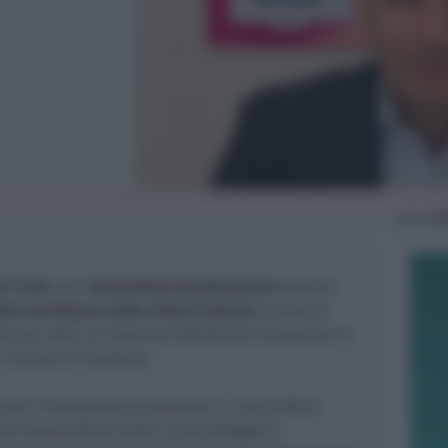
Dom
28
e 17:30
con l’
Assemblea Quadriennale
elettiva
izio del Museo della Città di Rimini
, la fase di
ti per oltre un mese da CNA Rimini attraverso 25
 e Unioni di mestiere.
 sarà il Presidente provinciale in carica Mirco
i 50 imprenditori eletti come delegati e