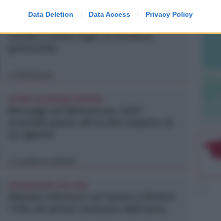
RICHIESTA SPIEGAZIONI
Data Deletion
Data Access
Privacy Policy
Post razzista legato a Riccione su un
canale a nome Lega. La sindaca:
gravissimo
Redazione
di
VITTIMA UN ANZIANO RIMINESE
Borseggi sul Metromare, ladri
arrestati grazie all'occhio esperto di
un agente
Lamberto Abbati
di
OSSERVATORIO CGIL INCA
Allarme infortuni sul lavoro a Rimini:
+13% nel primo semestre dell'anno