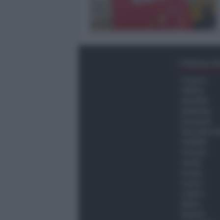
Ultima O
Cronaca
Politica
Attualità
Ambiente
Economia
Vita della C
Viabilità
Turismo
Sanità
Scuola
Lavoro
Cultura
Meteo
Giovani