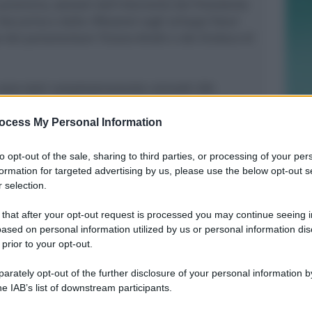
 provincia, salutati dall’intervento del Presidente
ccarino e dalle riflessioni sugli sviluppi futuri
 del parlamentare Tiziano Arlotti e del Sindaco di
sono stati complessivamente coinvolti 250
 3 assessori e funzionari regionali e nazionali. Tra i
e aziende portati a casa a livello nazionale con
ocess My Personal Information
lità, CNA Ricorda l’introduzione del reddito per
 per le imprese individuali, mantenimento
to opt-out of the sale, sharing to third parties, or processing of your per
formation for targeted advertising by us, please use the below opt-out s
 ristrutturazioni e riqualificazione energetica,
 selection.
Garanzia per accesso al credito delle PMI, nuova
nto e credito d’imposta per la ricerca, Super e
 that after your opt-out request is processed you may continue seeing i
assazione dei premi produttività. Sul territorio
ased on personal information utilized by us or personal information dis
 proficuo confronto sulla tassazione locale, in
 prior to your opt-out.
ta applicazione della Tari e su tutta la materia
rda le imprese oltre ad iniziative di pregio a
rately opt-out of the further disclosure of your personal information by
he IAB’s list of downstream participants.
come il Premio Cambiamenti e una class action nel
rto.