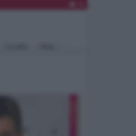
Rimini
Blog
Riccione
Speciali
Santarcangelo
Fiera
Bellaria Igea
Agrinet
M.
Cattolica
Misano
Località
Menu
Coriano
Rimini
Blog
Riccione
Speciali
Santarcangelo
Fiera
Bellaria Igea M.
Agrinet
Cattolica
Misano
Coriano