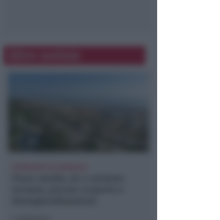
Altre notizie
APPROVATO IN CONSIGLIO
Piano arenile, ok a variante:
terrazze, piscine scoperte e
destagionalizzazione
Redazione
di