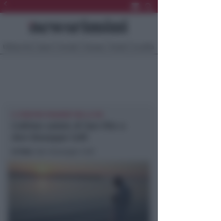
Ultima Ora
Sport
Sociale
Europa
Eventi
Località
IL FERETRO PASSERÀ TRA LE VIE
L’ultimo saluto di San Vito a
don Giuseppe Celli
In foto
: don Giuseppe Celli