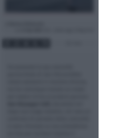
Simona Mulazzani
di
Lun
27 Apr 2020
11:54 ~ ultimo agg. 27 Mag 22:42
1 min
Sicuramente la sua comunità
parrocchiale di
San Vito
avrebbe
voluto salutarlo in maniera diversa,
ma ha comunque trovato un modo
per essere vicina al proprio parroco
don Giuseppe Celli,
deceduto ieri
dopo una lunga malattia. Ieri sera un
centinaio di persone della comunità
si sono ritrovate su una piattaforma
on-line per recitare insieme il