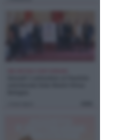
RBR, MEETING E START ROMAGNA
Giovedì 3 settembre al Flaminio
amichevole Dole Rimini-Virtus
Bologna
FOTO
Icaro Sport
di