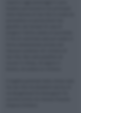
rosario e oggi pomeriggio il carro
funebre percorrerà le vie principali
della frazione di San Vito in modo da
permettere ai parrocchiani dai
giardini, dai terrazzi di casa di
porgere l’ultimo saluto al sacerdote.
Il rito di commiato sarà poi svolto in
forma strettamente privata dal
Vescovo Lambiasi nel cimitero di
San Vito.
Non sarà possibile né
recarsi in chiesa, né seguire il
feretro, né andare al cimitero.
Il tragitto partendo dalla chiesa sarà:
Via San Vito Via Brodolini (prima di
via Bargellona) Via Romagnoli Via
vecchia Emilia Via Toniolo Piazzale
Gropius Cimitero.