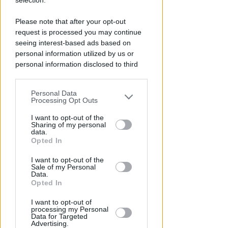
selection.
A VISERBA
Stesso appartamento, ancora
Please note that after your opt-out
droga (in frigo) ma cambia
request is processed you may continue
l'arrestato
seeing interest-based ads based on
personal information utilized by us or
Redazione
di
personal information disclosed to third
parties prior to your opt-out.
Personal Data
You may separately opt-out of the further
Processing Opt Outs
disclosure of your personal information
by third parties on the IAB’s list of
I want to opt-out of the
Sharing of my personal
downstream participants.
data.
Opted In
This information may also be disclosed
I want to opt-out of the
by us to third parties on the IAB’s List of
Sale of my Personal
Downstream Participants that may
PER 10 GIORNI
Data.
Risse, violente liti e rifiuti
further disclose it to other third parties.
Opted In
abbandonati. Licenza sospesa
I want to opt-out of
per un pub riminese
processing my Personal
Data for Targeted
Advertising.
Redazione
di