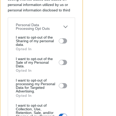
personal information utilized by us or
personal information disclosed to third
RICHIESTA SPIEGAZIONI
parties prior to your opt-out.
Post razzista legato a Riccione
Personal Data
su un canale a nome Lega. La
You may separately opt-out of the further
Processing Opt Outs
disclosure of your personal information
sindaca: gravissimo
by third parties on the IAB’s list of
I want to opt-out of the
Sharing of my personal
Redazione
di
downstream participants.
data.
Opted In
This information may also be disclosed
I want to opt-out of the
by us to third parties on the IAB’s List of
Sale of my Personal
Downstream Participants that may
Data.
further disclose it to other third parties.
Opted In
I want to opt-out of
processing my Personal
Data for Targeted
Advertising.
Opted In
VITTIMA UN ANZIANO RIMINESE
I want to opt-out of
Borseggi sul Metromare, ladri
Collection, Use,
Retention, Sale, and/or
arrestati grazie all'occhio