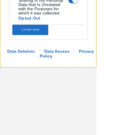
Sharing of my Personal
esperto di un agente
Data that Is Unrelated
with the Purposes for
which it was collected.
Lamberto Abbati
di
Opted Out
CONFIRM
Data Deletion
Data Access
Privacy
Policy