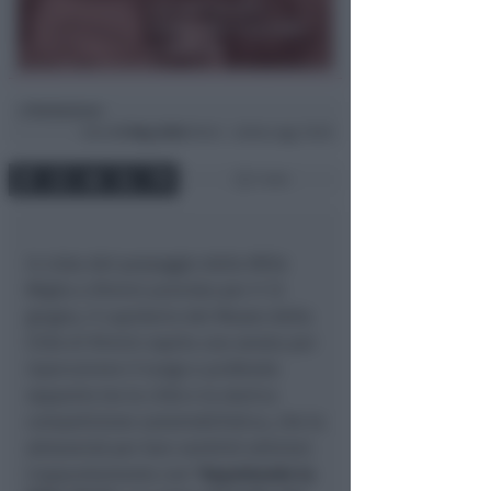
Redazione
di
Dom
31 Mag 2026
09:43 ~ ultimo agg. 10:02
1 min
In vista del passaggio della Mille
Miglia a Rimini previsto per il 12
giugno, il Lapidario del Museo della
Città di Rimini ospita una serata per
ripercorrere il lungo e profondo
rapporto tra la città e la storica
competizione automobilistica, che la
attraversò per ben ventitré edizioni.
L'appuntamento con
"Aspettando la