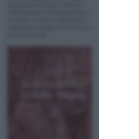
promosso dal Comune di Rimini in
collaborazione con
Panozzo
Editore e
ACI Rimini. In caso di maltempo, la
conferenza si svolgerà all’interno del
Museo della Città.