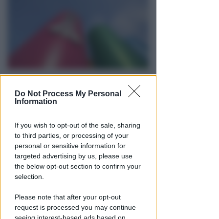
REPORT ANNUALE 2025
Stipendi, forniture, tributi. 145
Do Not Process My Personal
Information
milioni distribuiti da Hera nel
riminese
If you wish to opt-out of the sale, sharing
Redazione
to third parties, or processing of your
di
personal or sensitive information for
targeted advertising by us, please use
the below opt-out section to confirm your
selection.
Please note that after your opt-out
request is processed you may continue
seeing interest-based ads based on