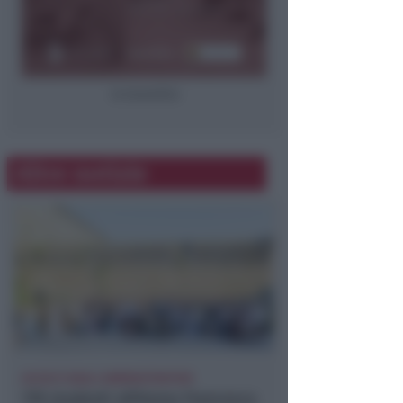
la locandina
Altre notizie
ACCOLTI DAGLI AMMINISTRATORI
178 studenti all'Arena Francesca