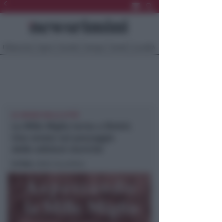
Ultima Ora
Sport
Sociale
Europa
Eventi
Località
AL MUSEO DELLA CITTÀ
La Mille Miglia torna a Rimini.
Una serata sul passaggio
delle edizioni storiche
In foto
: dalla locandina