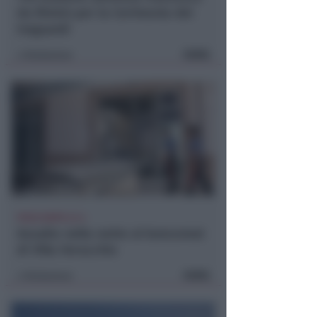
da Rimini per la Cerimonia dei
traguardi
FOTO
Redazione
di
POCO DOPO LE 4
Assalto nella notte al bancomat
di Villa Verucchio
FOTO
Redazione
di