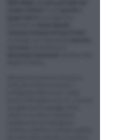
Mille Miglia. La corsa più bella del
mondo a Rimini"
è per
giovedì 4
giugno alle 21
. In programma
interventi di
Gianni Morolli,
Tommaso Panozzo ed Enzo Pirroni
in dialogo con il giornalista
Maurizio
Ceccarini
; introduzione di
Alessandro Giovanardi
, direttore del
Museo di Rimini.
Attraverso documenti, racconti e
memorie verranno rievocati i
protagonisti della corsa, i piloti
locali, l’entusiasmo con cui i riminesi
accoglievano il passaggio delle
vetture e il clima di passione
popolare che accompagnava
l’evento, simbolo di un’Italia sedotta
dal mito della velocità. L'incontro è