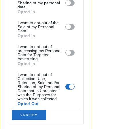
Sharing of my personal
precampionato
downstream participants.
data.
Opted In
FOTO
Icaro Sport
di
This information may also be disclosed
I want to opt-out of the
by us to third parties on the IAB’s List of
Sale of my Personal
Downstream Participants that may
Data.
further disclose it to other third parties.
Opted In
I want to opt-out of
processing my Personal
Data for Targeted
Advertising.
Opted In
I want to opt-out of
Collection, Use,
BELLARIVA E STELLA
Retention, Sale, and/or
Mercoledì 12 agosto alla Stella
Sharing of my Personal
Data that Is Unrelated
il primo Memorial Arlo
with the Purposes for
which it was collected.
Opted Out
Icaro Sport
di
CONFIRM