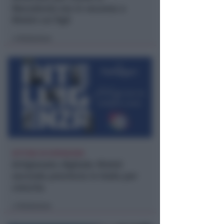
Macedonia era in vacanza a
Rimini coi figli
Redazione
di
SETTORE IN ESPANSIONE
Artigianato digitale: Rimini
seconda provincia in Italia per
crescita
Redazione
di