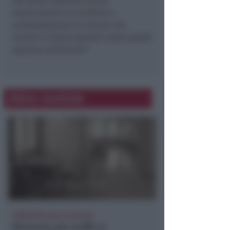
dal quale abbiamo avuto
rassicurazioni su verifiche e
predisposizione di misure che
evitino in futuro episodi come quello
appena verificatosi
"
Altre notizie
ARRESTATO DALLA POLIZIA
Ricercato per truffa in