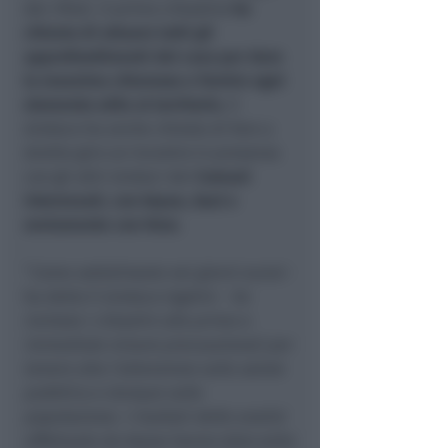
dei rifiuti. Il primo cittadino
ha
chiesto di attuare tutti gli
approfondimenti del caso per dare
la massima chiarezza e fornire ogni
elemento utile al territorio.
Il
sindaco ha anche chiesto di fare a
stretto giro un incontro in presenza
con gli altri sindaci dei
Comuni
interessati, con Arpae, Ausl e
ovviamente con Hera
.
“
Come sottolineato nei giorni scorsi
-
ha detto il sindaco Ugolini -
ho
invitato i cittadini alle prime e
immediate misure precauzionali per
tenere alta l’attenzione sulla salute
pubblica e dunque sulla
popolazione. I risultati delle analisi
effettuate da Arpae hanno dato esito