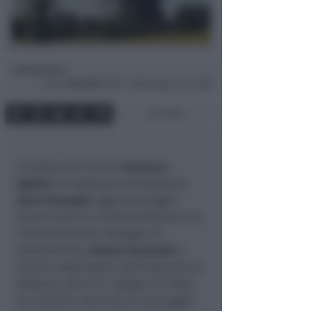
Redazione
di
Mer
4 Giu 2025
17:58 ~ ultimo agg. 7 Giu 15:39
2 min
Il sindaco di Coriano
Gianluca
Ugolini
e l’assessore all’Ambiente
Anna Pazzaglia
oggi pomeriggio
hanno avuto un videoconferenza con
l’amministratore delegato di
Herambiente,
Andrea Ramonda
e
diversi responsabili dell'impianto di
Raibano, dove il 1° giugno c'è stato
un incendio nell’area di stoccaggio