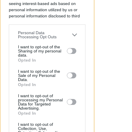
seeing interest-based ads based on
personal information utilized by us or
personal information disclosed to third
parties prior to your opt-out.
A MISANO ADTIATICO
Rio Agina, al via i lavori di
Personal Data
You may separately opt-out of the further
consolidamento. In futuro una
Processing Opt Outs
disclosure of your personal information
ciclopedonale
by third parties on the IAB’s list of
I want to opt-out of the
Sharing of my personal
downstream participants.
Redazione
di
data.
Opted In
This information may also be disclosed
I want to opt-out of the
by us to third parties on the IAB’s List of
Sale of my Personal
Downstream Participants that may
Data.
further disclose it to other third parties.
Opted In
I want to opt-out of
processing my Personal
Data for Targeted
Advertising.
Opted In
VACANZA TRAGICA
I want to opt-out of
Va in caserma per denunciare la
Collection, Use,