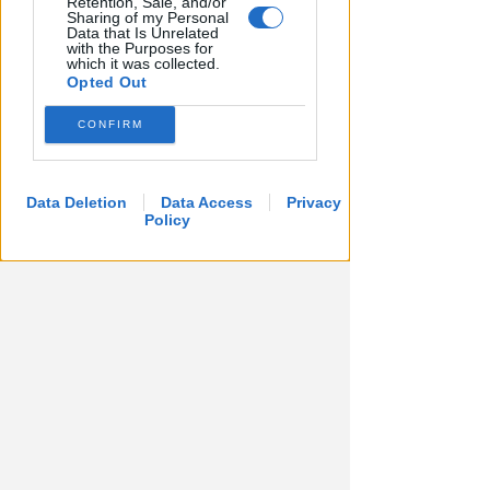
Retention, Sale, and/or
scomparsa del marito, ma
Sharing of my Personal
Data that Is Unrelated
scopre che è morto
with the Purposes for
which it was collected.
Lamberto Abbati
di
Opted Out
CONFIRM
Data Deletion
Data Access
Privacy
Policy