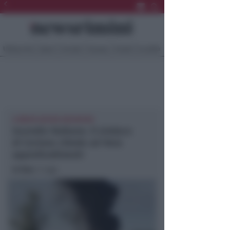
Ultima Ora
Sport
Sociale
Europa
Eventi
Località
A BREVE NUOVO INCONTRO
Incendio Raibano. Il sindaco
di Coriano chiede ad Hera
approfondimenti
In foto
: il rogo