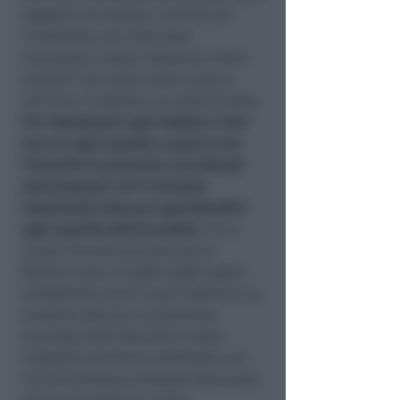
negativo ed escluso criticità per
l’ambiente, non sono stati
riscontrati, è bene ribadirlo, valori
anomali nel suolo, nelle acque e
nell’aria. E questo è un dato di fatto.
Per allontanare ogni dubbio e fare
luce su ogni aspetto, auspico che
l’incontro in presenza con tutti gli
enti preposti, sia il secondo
importante step per approfondire
ogni aspetto dell’accaduto
. Se le
cause che hanno provocato le
fiamme sono al vaglio degli organi
competenti verso i quali abbiamo la
massima fiducia, la questione
sicurezza dell’impianto è stato
l’aspetto prioritario affrontato con
l’amministratore delegato Ramonda