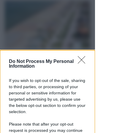
RICHIAMO AL COMUNE DI RIMINI
Do Not Process My Personal
Consulenze per indennizzi a
Information
concessionari. Mare Libero:
sarebbe danno erariale
If you wish to opt-out of the sale, sharing
to third parties, or processing of your
Redazione
di
personal or sensitive information for
targeted advertising by us, please use
the below opt-out section to confirm your
selection.
Please note that after your opt-out
request is processed you may continue