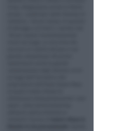
domato il fuoco e messo in sicurezza
l’area. Ringraziamo anche la Polizia
locale, i carabinieri della Tenenza di
Cattolica, i tecnici Arpae, le squadre
di Adriagas e di Enel e i sanitari del
118 per essersi immediatamente
recati sul luogo. La macchina dei
soccorsi si è subito attivata e con
grande competenza. Mi preme
sottolineare anche la grande
collaborazione degli abitanti vicini
al luogo dell’incendio e del
proprietario dell’hotel Queen Mary
al quale è stato chiesto di
allontanare temporaneamente i suoi
ospiti. Come Amministrazione,
abbiamo subito diramato ai
residenti l’avviso di
tenere chiuse le
finestre in via precauzionale
. Questo