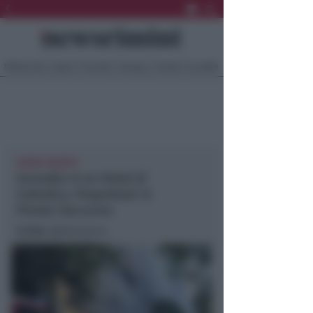
Ultima Ora
Sport
Sociale
Europa
Eventi
Località
DANNI INGENTI
Incendio in ex Hotel di
Cattolica. Proprietari in
Pronto Soccorso
In foto
: @Adriapress