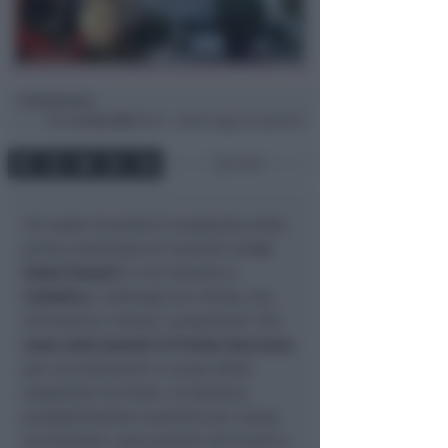
Redazione
di
Mar
24 Giu 2025
09:34 ~ ultimo agg. 29 Lug 04:01
3 min
Un vasto incendio è scoppiato nella
prima mattinata di martedì all'
ex
Hotel Hawaii
in via Venezia a
Cattolica
. L'albergo era chiuso, ma
all'interno c'erano i proprietari che
sono stati portati in Pronto Soccorso
per accertamenti a causa delle
esalazioni da fumo. Le fiamme,
probabilmente scaturite per cause
accidentali, sono partite nei locali a