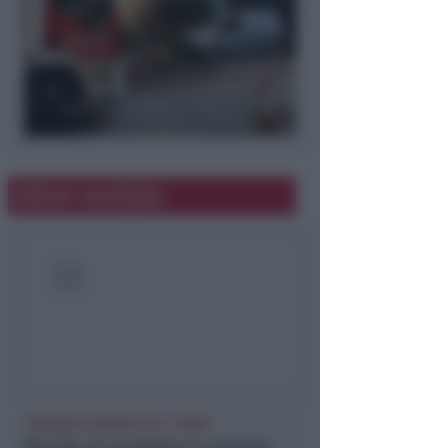
Altre notizie
TRAGEDIA SFIORATA SUL TITANO
Rischia di annegare in piscina.