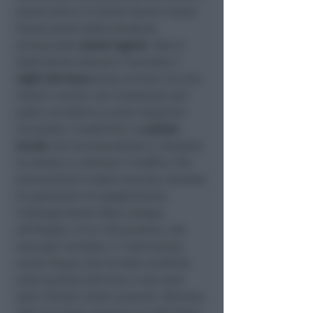
piano terra e in breve hanno invaso
buona parte della struttura,
provocando
danni ingent
i. Non è
state facile domare l'incendio:
i
vigili del fuoco
sono arrivati con più
mezzi e anche con l'autoscala per
poter accedere ai piani superiori.
Sul posto i carabinieri la
polizia
locale
che ha provveduto a chiudere
la strada e a deviare il traffico. Per
precauzione è stato evacuto, durante
le operazioni di spegnimento,
l'albergo Queen Mary attiguo
all'Hawaii, circa 130 persone, che
sono già rientrate. E' intervenuta
anche Arpae che ha fatto verifiche
sulla qualità dell'aria e non sono
stati rilevati valori anomali. Attrorno