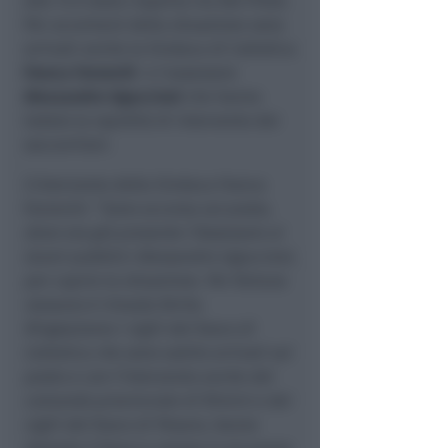
alle 13 è stata riaperta via Del Prete.
Per accertarsi della situazione sono
arrivati anche la Sindaca di Cattolica
Franca Foronchi
e l'assessore
Alessandro Uguccioni
che hanno
lodato la rapidità di intervento dei
soccorritori.
L’intervento della Sindaca Franca
Foronchi: “
Sono accorsa sul posto,
dove era già presente l’Assessore ai
lavori pubblici Alessandro Uguccioni,
per capire la situazione. Per fortuna
nessuno è rimasto ferito.
Ringraziamo i vigili del fuoco di
Cattolica che sono subito arrivati sul
posto e con l’intervento anche del
comando provinciale di Rimini e dei
vigili del fuoco di Pesaro, hanno