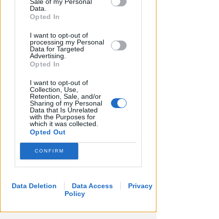
Sale of my Personal
Downstream Participants that may
Data.
further disclose it to other third parties.
Opted In
I want to opt-out of
CALDO E CIELO SERENO
processing my Personal
Data for Targeted
Meteo: per la settimana di
Advertising.
ferragosto poche novità
Opted In
all'orizzonte
I want to opt-out of
Collection, Use,
Redazione
di
Retention, Sale, and/or
Sharing of my Personal
Data that Is Unrelated
with the Purposes for
which it was collected.
Opted Out
CONFIRM
Data Deletion
Data Access
Privacy
Policy
DI NUOVO ACCESSIBILE DA MAGGIO
Il Bosco delle Grazie: a