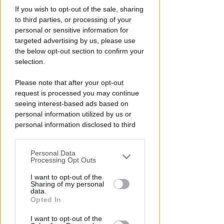
If you wish to opt-out of the sale, sharing
to third parties, or processing of your
personal or sensitive information for
targeted advertising by us, please use
the below opt-out section to confirm your
selection.
Please note that after your opt-out
request is processed you may continue
DOPO I RECENTI FATTI
seeing interest-based ads based on
Sicurezza a Riccione. Azione: si
personal information utilized by us or
è scelto di negare i problemi e
personal information disclosed to third
non affrontarli
parties prior to your opt-out.
Redazione
di
Personal Data
You may separately opt-out of the further
Processing Opt Outs
disclosure of your personal information
by third parties on the IAB’s list of
I want to opt-out of the
Sharing of my personal
downstream participants.
data.
Opted In
This information may also be disclosed
I want to opt-out of the
by us to third parties on the IAB’s List of