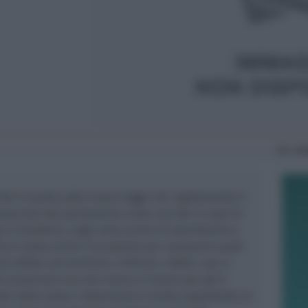
Mer
24
re il punto sulla nuova legge che regolamenta il
onosciuto dal parlamento come uno dei 5 corpi di
po il tentativo, negli anno scorsi di smembrarlo e
ntro è stata anche l’occasione per conoscere quali
 diffusi sul territorio. A Rimini, infatti, non ci
a preservare ma non manca il lavoro per gli 8
le dello stato; l’attenzione è rivolta soprattutto al