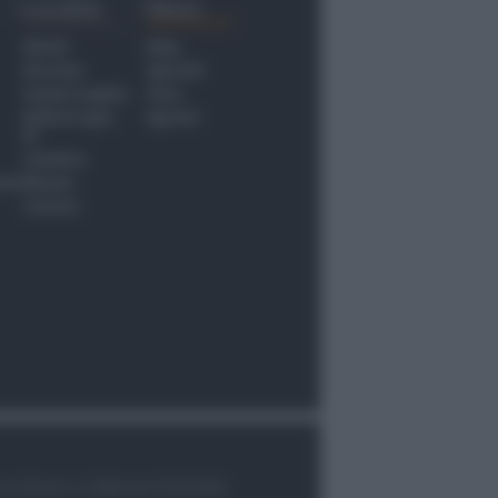
Località
Menu
Rimini
Blog
Riccione
Speciali
Santarcangelo
Fiera
Bellaria Igea
Agrinet
M.
Cattolica
nti
Misano
Coriano
le di Rimini n.7/2003 del 07/05/2003,