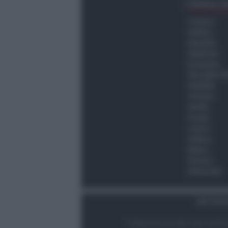
Ultima O
Cronaca
Politica
Attualità
Ambiente
Economia
Vita della C
Viabilità
Turismo
Sanità
Scuola
Lavoro
Cultura
Meteo
Giovani
Università
Dati Socie
© Newsrimini.it 2025. Tutti i diritt