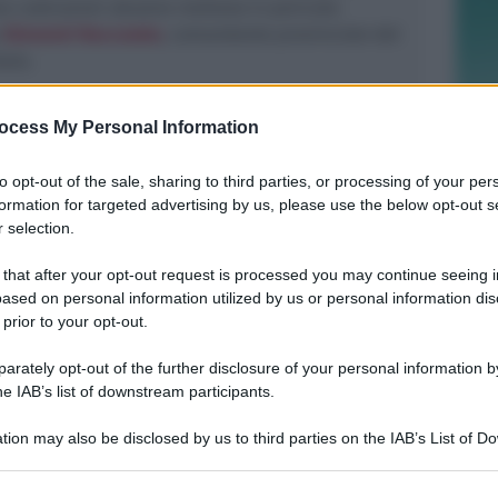
ve costruzioni abusive mettono in pericolo
o
Giovanni Naccarato
, comandante provinciale del
tato.
ce soprattutto l’attenzione sul giro d’affari non
ocess My Personal Information
to dallo smaltimento rifiuti.
Cesare Patrone
, è il
rpo Forestale dello Stato
to opt-out of the sale, sharing to third parties, or processing of your per
formation for targeted advertising by us, please use the below opt-out s
 selection.
 that after your opt-out request is processed you may continue seeing i
ased on personal information utilized by us or personal information dis
REPORT ANNUALE 2025
 prior to your opt-out.
Stipendi, forniture, tributi. 145
milioni distribuiti da Hera nel
rately opt-out of the further disclosure of your personal information by
riminese
he IAB’s list of downstream participants.
tion may also be disclosed by us to third parties on the IAB’s List of 
Redazione
di
 that may further disclose it to other third parties.