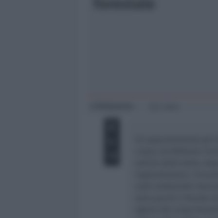
forestale
Giovani
Università
Redazione
di
1 min
Un appuntamento per fa
corpo, da febbraio ric
polizia dello stato, do
regionalizzarlo. L’inco
reati ambientali sono più
sono parchi e foreste d
agenti del corpo foresta