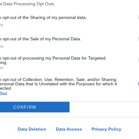
RICHIESTA SPIEGAZIONI
l Data Processing Opt Outs
Post razzista legato a Riccione su un
canale a nome Lega. La sindaca:
o opt-out of the Sharing of my personal data.
gravissimo
In
o opt-out of the Sale of my Personal Data.
Redazione
di
In
VITTIMA UN ANZIANO RIMINESE
to opt-out of processing my Personal Data for Targeted
ing.
Borseggi sul Metromare, ladri
In
arrestati grazie all'occhio esperto di
un agente
o opt-out of Collection, Use, Retention, Sale, and/or Sharing
ersonal Data that Is Unrelated with the Purposes for which it
lected.
Out
Lamberto Abbati
di
CONFIRM
Me
OSSERVATORIO CGIL INCA
Allarme infortuni sul lavoro a Rimini:
LEGGI
+13% nel primo semestre dell'anno
Data Deletion
Data Access
Privacy Policy