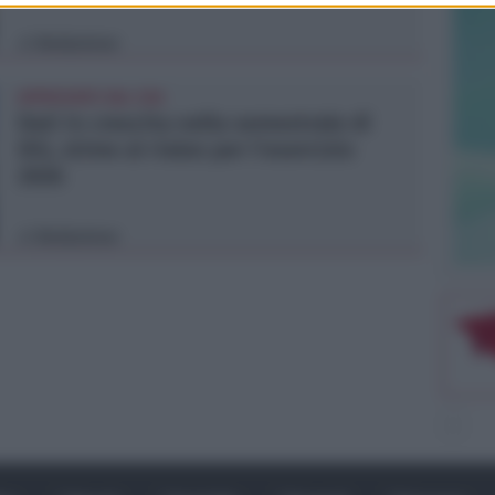
Redazione
di
APPROVATO DAL CDA
Dati in crescita nella semestrale di
IEG, stime al rialzo per l'esercizio
2026
Redazione
di