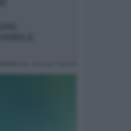
 Nov 2004
18:06 ~ ultimo agg. 11 Mag 00:50