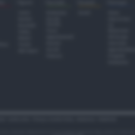
ra
Sport
Sociale
Eventi
Europa
Calcio
Redazione
Eventi
Home
Basket
Perché
Fake & Fact
Sociale
Baseball
TG
Focus
Newsroom
Volley
Appuntamenti
GR Europa
Motori
Dossier
Interviste
hiesa
Tennis
Servizi
Approfondime
Altri Sport
Podcast
Progetto
Redazione
tari
Codice etico
Privacy e Cookie Policy
Redazione
Pubblicità
i sono riservati. Newsrimini.it è una testata registrata Reg. presso il tribuna