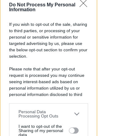
Do Not Process My Personal
Information
If you wish to opt-out of the sale, sharing
to third parties, or processing of your
DRAMMA IN MARE
personal or sensitive information for
Stroncato in acqua da un
targeted advertising by us, please use
malore, turista 65enne perde la
the below opt-out section to confirm your
vita a Riccione
selection.
Lamberto Abbati
di
Please note that after your opt-out
request is processed you may continue
seeing interest-based ads based on
personal information utilized by us or
personal information disclosed to third
parties prior to your opt-out.
Personal Data
You may separately opt-out of the further
Processing Opt Outs
disclosure of your personal information
by third parties on the IAB’s list of
I want to opt-out of the
Sharing of my personal
downstream participants.
I GENITORI ORIGINARI DI RIMINI
data.