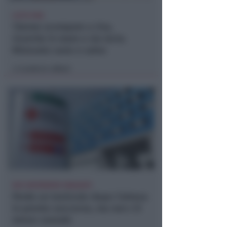
LIETO FINE
13enne scompare a riva,
ricerche in mare e via terra.
Ritrovato sano e salvo
Lamberto Abbati
di
DUE INFERMIERE INDAGATE
Perde un testicolo dopo l'attesa
in pronto soccorso, ma non c'è
nesso causale