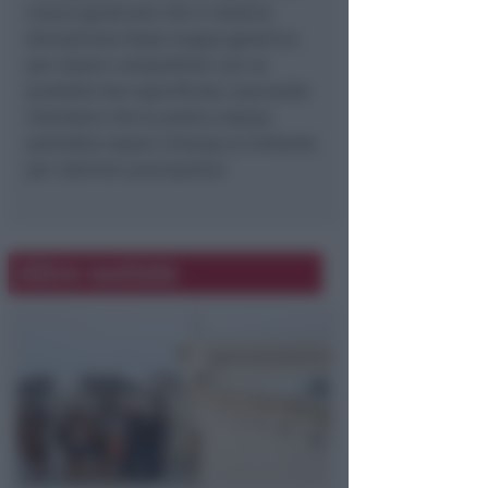
invece giudicato che il relativo
disciplinare fosse troppo generico
per essere compatibile con un
prodotto ben specificato, lasciando
intendere che la pratica stessa
potrebbe essere rimessa al mittente
per ulteriori precisazioni.
Altre notizie