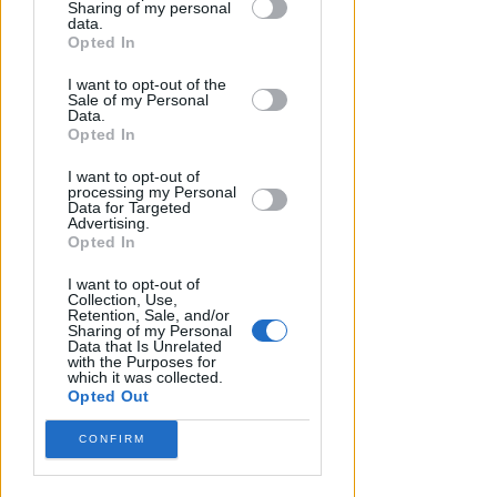
COSTO DI 392 MILA EURO
Sharing of my personal
downstream participants.
data.
San Giuliano: ok al progetto per
Opted In
il nuovo capanno e la
This information may also be disclosed
passeggiata sul fiume
I want to opt-out of the
by us to third parties on the IAB’s List of
Sale of my Personal
Downstream Participants that may
Data.
Redazione
di
further disclose it to other third parties.
Opted In
I want to opt-out of
processing my Personal
Data for Targeted
Advertising.
Opted In
I want to opt-out of
Collection, Use,
Retention, Sale, and/or
Sharing of my Personal
Data that Is Unrelated
with the Purposes for
which it was collected.
Opted Out
CONFIRM