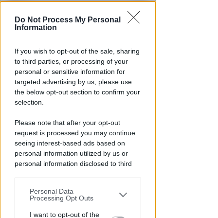
Do Not Process My Personal
Information
If you wish to opt-out of the sale, sharing
to third parties, or processing of your
PIAZZA TRE MARTIRI
personal or sensitive information for
Aspettando papa Leone, una
targeted advertising by us, please use
ligaza in piazza Tre Martiri
the below opt-out section to confirm your
selection.
Redazione
di
Please note that after your opt-out
request is processed you may continue
seeing interest-based ads based on
personal information utilized by us or
personal information disclosed to third
parties prior to your opt-out.
Personal Data
You may separately opt-out of the further
Processing Opt Outs
disclosure of your personal information
by third parties on the IAB’s list of
I want to opt-out of the