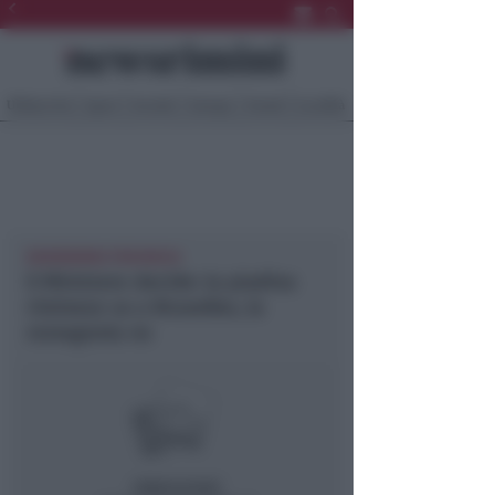
Ultima Ora
Sport
Sociale
Europa
Eventi
Località
NEWSRIMINI PROVINCIA
Il Ministero decide: la piadina
riminese va a Bruxelles, la
romagnola no