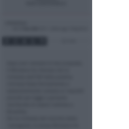
Redazione
di
Mer
17 Nov 2004
19:11 ~ ultimo agg. 11 Mag 00:34
1 min
dopo aver valutato le due proposte,
il Ministero ha ritenuto che la
richiesta dell’IGP della piadina
riminese fosse formalmente e
sostanzialmente consona ai requisiti
previsti per legge e pertanto
meritevole di essere inoltrata a
Bruxelles.
Per la richiesta del marchio della
‘romagnola’, lo stesso Ministero ha