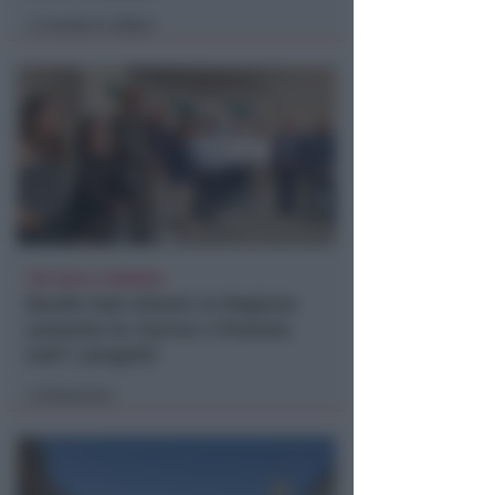
Lamberto Abbati
di
TRE QUELLI RIMINESI
Bando hub Urbani: la Regione
aumenta le risorse e finanzia
tutti i progetti
Redazione
di