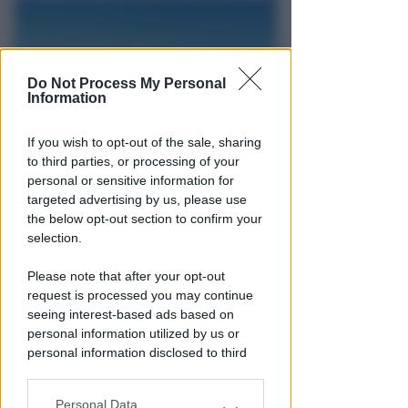
Do Not Process My Personal
Information
If you wish to opt-out of the sale, sharing
to third parties, or processing of your
CALDO E CIELO SERENO
personal or sensitive information for
Meteo: per la settimana di
targeted advertising by us, please use
ferragosto poche novità
the below opt-out section to confirm your
all'orizzonte
selection.
Redazione
di
Please note that after your opt-out
request is processed you may continue
seeing interest-based ads based on
personal information utilized by us or
personal information disclosed to third
parties prior to your opt-out.
Personal Data