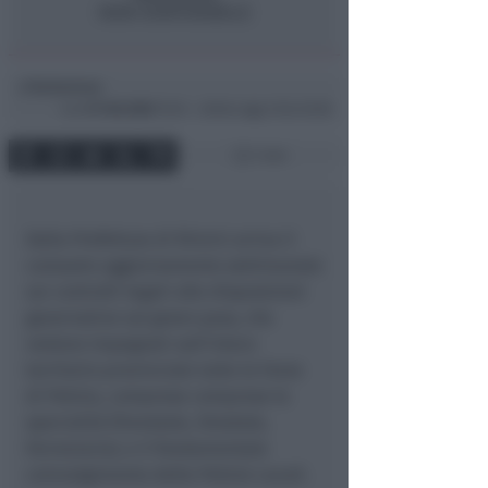
Redazione
di
Lun
21 Feb 2022
15:54 ~ ultimo agg. 6 Giu 03:56
1 min
Dalla Prefettura di Rimini arriva il
consueto aggiornamento settimanale
sui controlli legati alle disposizioni
governative sul green pass, che
vedono impegnati sull’intero
territorio provinciale tutte le Forze
di Polizia, comprese comprese le
specialità (Forestale, Stradale,
Ferroviaria), e il fondamentale
coinvolgimento delle Polizie Locali.