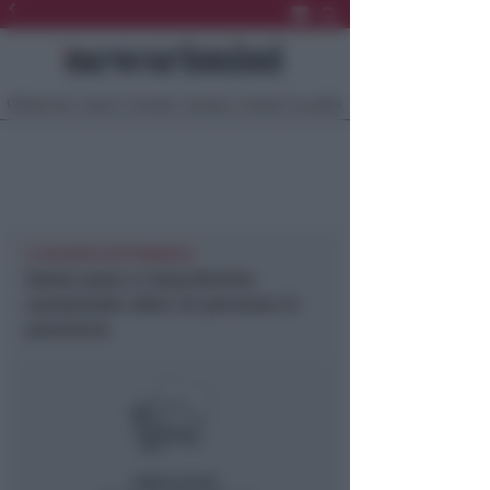
Ultima Ora
Sport
Sociale
Europa
Eventi
Località
IL BILANCIO SETTIMANALE
Green pass e mascherine:
sanzionate altre 22 persone in
provincia