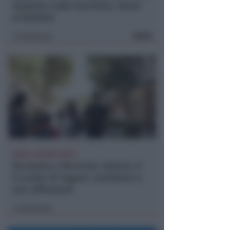
sbalzato sulla banchina. Grave
al Bufalini
FOTO
Redazione
di
DOPO I RECENTI FATTI
Sicurezza a Riccione. Azione: si
è scelto di negare i problemi e
non affrontarli
Redazione
di