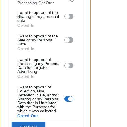
You may separately opt-out of the further
Processing Opt Outs
disclosure of your personal information
by third parties on the IAB’s list of
I want to opt-out of the
Sharing of my personal
downstream participants.
data.
DI NUOVO ACCESSIBILE DA MAGGIO
Opted In
Il Bosco delle Grazie: a
This information may also be disclosed
Covignano un luogo per
I want to opt-out of the
by us to third parties on the IAB’s List of
rifugiarsi nella natura
Sale of my Personal
Downstream Participants that may
Data.
further disclose it to other third parties.
Opted In
Redazione
di
I want to opt-out of
processing my Personal
Data for Targeted
Advertising.
Opted In
I want to opt-out of
Collection, Use,
Retention, Sale, and/or
Sharing of my Personal
Data that Is Unrelated
with the Purposes for
which it was collected.
Opted Out
CONFIRM