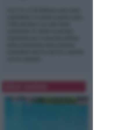
Tra il 14 e il 20 febbraio sono state
controllate, in merito al green pass,
3.705 persone e ne sono state
sanzionate 15. Sette le persone
sanzionate per il mancato utilizzo
della mascherina dove previsto.
Controllati 402 tra esercizi e attività
con tre sanzioni.
Altre notizie