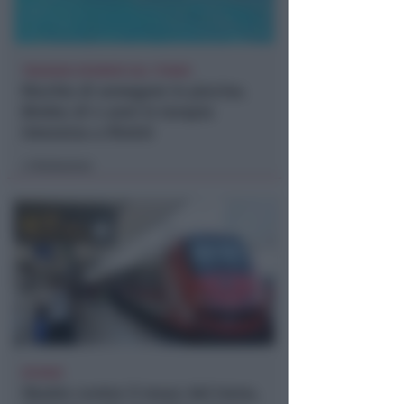
TRAGEDIA SFIORATA SUL TITANO
Rischia di annegare in piscina.
Bimbo di 4 anni in terapia
intensiva a Rimini
Redazione
di
RITARDI
Sbatte contro il muso del treno,