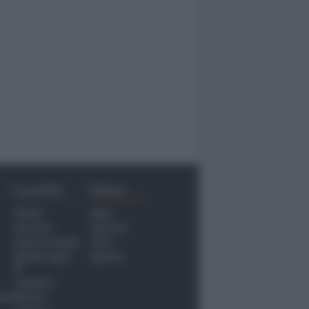
Località
Menu
Rimini
Blog
Riccione
Speciali
Santarcangelo
Fiera
Bellaria Igea
Agrinet
M.
Cattolica
nti
Misano