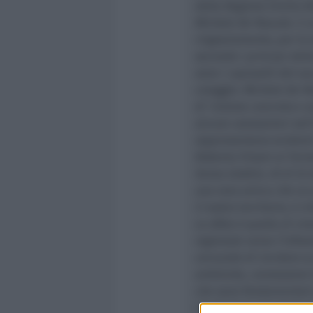
della Regione Emilia R
Michele De Pascale. E u
ringraziamento, per lo
secondo i principi dell
sono i capisaldi del s
coraggio. Michele De Pas
di ‘visione concreta e
alcune valutazioni nel
rappresentano evidenti 
Roberta Frisoni al Turi
Senza dubbio. Al di là 
una vera amica che va 
il nostro territorio, è
La sfida è quella di vi
regionale verso l’infras
cercando di incidere su
ambiente, connessioni t
che sono fondamentali 
l’ambizione di essere p