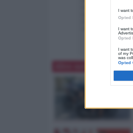
Per quanto riguarda la
il tempo necessario per
I want t
ruolo e delle deleghe c
Opted 
escludo, anche in pros
me.
I want 
Advertis
Opted 
I want t
of my P
was col
Opted 
Altre notizie