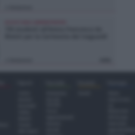
Redazione
di
ACCOLTI DAGLI AMMINISTRATORI
178 studenti all'Arena Francesca da
Rimini per la Cerimonia dei traguardi
Redazione
FOTO
di
ra
Sport
Sociale
Eventi
Europa
Calcio
Redazione
Eventi
Home
Basket
Perché
Fake & Fact
Sociale
Baseball
TG
Focus
Newsroom
Volley
Appuntamenti
GR Europa
Motori
Dossier
Interviste
hiesa
Tennis
Servizi
Approfondime
Altri Sport