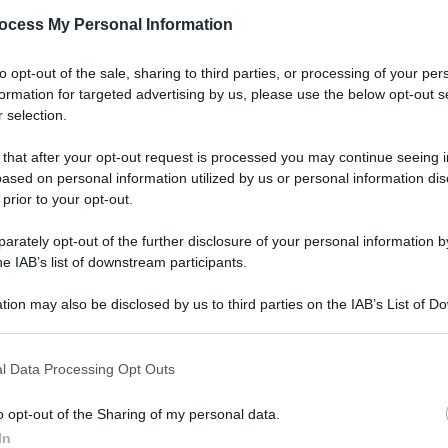
on solo in occasioni eccezionali o periodi
ocess My Personal Information
scelta sul merito della questione da parte del
i pare coraggiosa e lungimirante, fuori dagli
to opt-out of the sale, sharing to third parties, or processing of your per
tro a un ragionamento ampio e condivisibile:
formation for targeted advertising by us, please use the below opt-out s
 passa sempre più attraverso la qualità diffusa, la
 selection.
 di rete o collegamento (fisico, virtuale) tra i
 that after your opt-out request is processed you may continue seeing i
erta, che ha affrontato non solo nel ruolo di
ased on personal information utilized by us or personal information dis
ltre vesti compiti molto difficili tecnicamente, ha
 prior to your opt-out.
ettere a terra quanto atteso da Michele De Pascale
 imprese dell’Emilia Romagna.
rately opt-out of the further disclosure of your personal information by
ande abbraccio e in un augurio di buon lavoro in
he IAB’s list of downstream participants.
oinvolgo due persone che conosco molto bene: Alice
 forza della natura dalle straordinarie qualità, e
tion may also be disclosed by us to third parties on the IAB’s List of 
 that may further disclose it to other third parties.
tà e l’esperienza, entrambe nell’assemblea
agine di maggioranza. Sapranno ben operare a
Me
l Data Processing Opt Outs
iminese e di tutta la Regione. Un augurio di buon
LEGGI
o che sicuramente sarà stimolo per migliorare
o opt-out of the Sharing of my personal data.
’interesse di tutti.
In