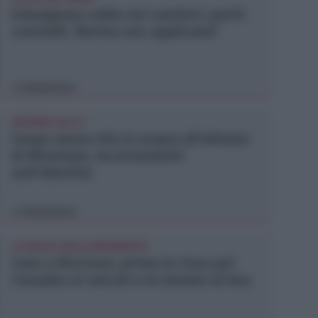
Emergenza caldo nei cantieri: pochi
controlli. Norma non applicata?
Redazione
di
INTORNO ALLE 9
Corpo senza vita in acqua all'altezza
di Miramare. Accertamenti
sull'identità
Redazione
di
A CAVALLO DELLA MEZZANOTTE
Caos a Riccione: prima la rissa poi
l'assalto ai veicoli e le testate al bus