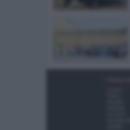
Ultima O
Cronaca
Politica
Attualità
Ambiente
Economia
Vita della C
Viabilità