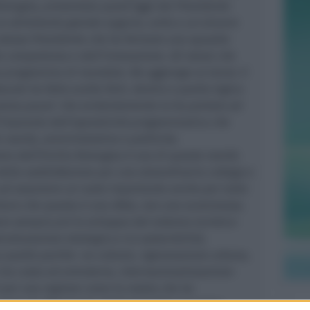
omagna, presentata quest’oggi dal Presidente
n altrettanto grande augurio, unito a un sincero
 stesso Presidente che ha formato una squadra
a competenza e dell’innovazione. Gli stessi che
uo programma di mandato. Ne aggiungo un terzo: il
cale ha fatto scelte forti, dentro a quella logica
 senza paura’ che evidentemente lo ha portato ad
l’impianto dell’operatività programmatica che
novità, amministrative e politiche.
smo dell’Emilia Romagna è una di queste novità.
della soddisfazione per una straordinaria collega e
ad assumere un ruolo importante anche per tutto
 chiaro che questa è una sfida, non una scommessa.
rare sempre più lo sviluppo del sistema turistico
trutturazione strategica e la sostenibilità,
 quelle partite- ex colonie, rigenerazione urbana,
ra costa ed entroterra, internazionalizzazione-
per una regione come la nostra che ha
unto di riferimento dell’ospitalità mondiale