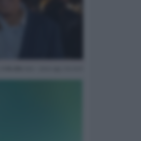
r
11 Dic 2024
16:04 ~ ultimo agg. 2 Giu 02:31