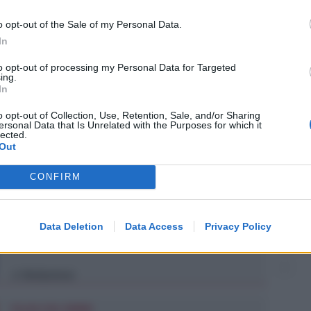
 Giunta di Rimini credo opportuno prendermi tutto
 la migliore valutazione circa la copertura del
o opt-out of the Sale of my Personal Data.
he sin qui aveva assunto Roberta Frisoni. Non
In
pettiva, di mantenere qualche delega in capo a
to opt-out of processing my Personal Data for Targeted
ing.
In
o opt-out of Collection, Use, Retention, Sale, and/or Sharing
ersonal Data that Is Unrelated with the Purposes for which it
lected.
Out
CONFIRM
31 MULTE IN POCHI GIORNI
Senza casco, targa e assicurazione. A
Bellaria-Igea M. monopattini nel
Data Deletion
Data Access
Privacy Policy
mirino
Redazione
di
FILLEA CGIL RIMINI