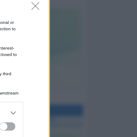
sonal or
ection to
nterest-
closed to
 third
Downstream
teo Rimini
 TUTTE LE NOTIZIE SUL METEO