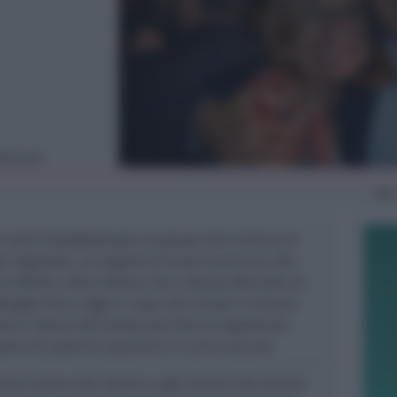
gholvaad
Me
i Jamil Sadegholvaad un plauso alla nomina di
ta regionale, un augurio di buon lavoro sia alle
 Petitti e Alice Parma che a Nicola Marcello di
deleghe fino a oggi in capo alla Frisoni in Giunta
 si riserva del tempo per fare le opportune
udere di poterne assumere in carico alcune.
uon lavoro alle donne e agli uomini alla Giunta