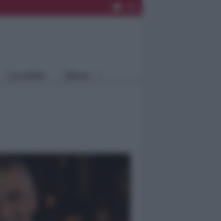
Rimini
Blog
Riccione
Speciali
Santarcangelo
Fiera
Bellaria Igea
Agrinet
M.
Cattolica
Misano
Località
Menu
Coriano
Rimini
Blog
Riccione
Speciali
Santarcangelo
Fiera
Bellaria Igea M.
Agrinet
Cattolica
Misano
Coriano