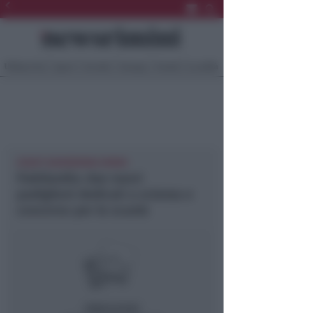
Ultima Ora
Sport
Sociale
Europa
Eventi
Località
EVENTI NEWSRIMINI RIMINI
Fiabilandia: due nuovi
padiglioni dedicati a scienza e
concorso per le scuole