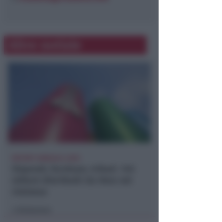
Altre notizie
REPORT ANNUALE 2025
Stipendi, forniture, tributi. 145
milioni distribuiti da Hera nel
riminese
Redazione
di