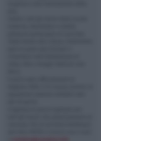
scoperta e alla realizzazione della
pila.
Inoltre, tutti gli alunni delle scuole
materne, elementari e medie,
potranno partecipare al concorso
‘Dalle favole alla cultura. Fiabilandia
apre le porte alla Scienza’ e
cimentarsi nell’elaborazione di
video, foto o disegni dedicati alla
fisica.
Il parco apre ufficialmente la
stagione 2005, il 24 marzo; mentre, le
esposizioni saranno visitabili solo
dal 30 aprile.
L’ingresso al parco è gratuito per
tutti gli alunni che parteciperanno al
concorso. Per le iscrizioni telefonare
allo 0541.709792 o inviare una e-mail
a
creattiva@creattiva.info
.