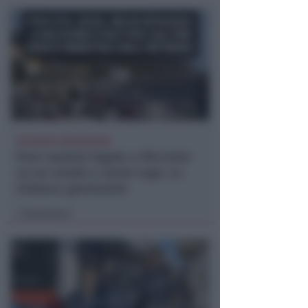
RICHIESTA SPIEGAZIONI
Post razzista legato a Riccione
su un canale a nome Lega. La
sindaca: gravissimo
Redazione
di