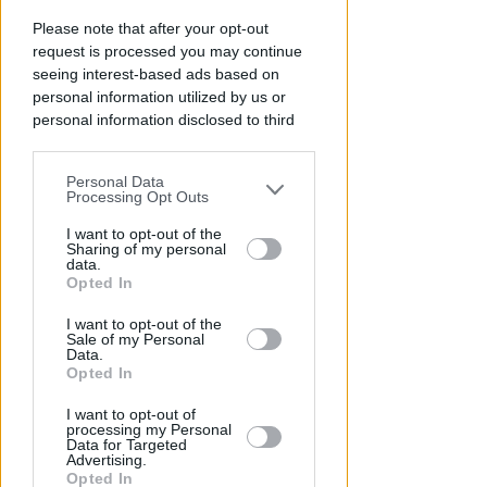
Allarme infortuni sul lavoro a
Rimini: +13% nel primo semestre
Please note that after your opt-out
dell'anno
request is processed you may continue
seeing interest-based ads based on
Redazione
di
personal information utilized by us or
personal information disclosed to third
parties prior to your opt-out.
Personal Data
You may separately opt-out of the further
Processing Opt Outs
disclosure of your personal information
by third parties on the IAB’s list of
I want to opt-out of the
Sharing of my personal
downstream participants.
data.
Opted In
This information may also be disclosed
I want to opt-out of the
by us to third parties on the IAB’s List of
Sale of my Personal
APPROVATO DAL CDA
Downstream Participants that may
Data.
Dati in crescita nella semestrale
further disclose it to other third parties.
Opted In
di IEG, stime al rialzo per
l'esercizio 2026
I want to opt-out of
processing my Personal
Data for Targeted
Redazione
di
Advertising.
Opted In