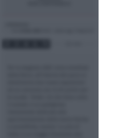
Redazione
di
Dom
20 Mar 2005
10:00 ~ ultimo agg. 11 Mag 04:37
1 min
Per la stagione 2005 ‘anno mondiale
della fisica’, all’interno del parco si
allestiranno due nuove esposizioni
ed un concorso con ricchi premi per
le scuole. ‘Onde: ciò che tiene unito
il mondo’, è un padiglione
interamente dedicato alla
sperimentazione delle teorie fisiche
e scientifiche; mentre ‘La pila di
Volta’, è un viaggio itinerante alla