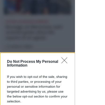
VITTIMA UN ANZIANO RIMINESE
Borseggi sul Metromare, ladri
arrestati grazie all'occhio
esperto di un agente
Lamberto Abbati
di
Do Not Process My Personal
Information
If you wish to opt-out of the sale, sharing
to third parties, or processing of your
personal or sensitive information for
targeted advertising by us, please use
the below opt-out section to confirm your
OSSERVATORIO CGIL INCA
selection.