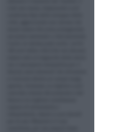
ottenere il massimo dei risultati. E
cioè una nuova, trasparente e più
condivisa fase dello sviluppo della
città, agganciando una ripresa che
dovrà vedere Riccione protagonista
sul piano nazionale e internazionale.
Il pnrr, la ripresa post covid, i primi
100 anni della città (che non devono
essere solo un traguardo della storia
ma il necessario trampolino per il
futuro), sono elementi che stimolano
a ricercare dentro un campo largo,
aperto, rinnovato, la migliore e più
concreta visione del presente e del
futuro e la migliore candidatura
capace di alimentarla e
interpretarla. Grazie a Luca Garulli
per le sue riflessioni e il suo
contributo, per non essersi tirato