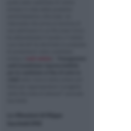
punto sulla coalizione di centro
sinistra in vista delle prossime
amministrative a Riccione. Un
intervento che arriva al termine di
una settimana in cui Riccione Civica
ha abbandonato il tavolo e il dottor
Luca Garulli ha declinato la proposta
di presentarsi come candidato
sindaco (
vedi notizia
). “
Proseguiamo
uniti (condizione imprescindibile
per la coalizione al fine di unire la
città)
nella ricerca della sintesi più
forte per rappresentare il progetto
della Riccione di domani
” conclude
Sacchetti.
Le riflessioni di Filippo
Sacchetti (PD)