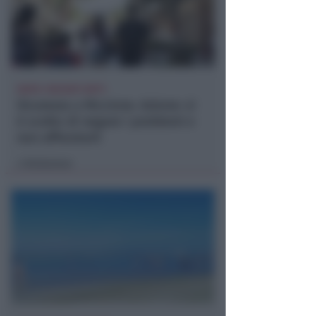
DOPO I RECENTI FATTI
Sicurezza a Riccione. Azione: si
è scelto di negare i problemi e
non affrontarli
Redazione
di