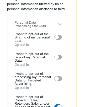
Redazione
di
personal information utilized by us or
personal information disclosed to third
parties prior to your opt-out.
Personal Data
You may separately opt-out of the further
Processing Opt Outs
disclosure of your personal information
by third parties on the IAB’s list of
I want to opt-out of the
Sharing of my personal
downstream participants.
data.
Opted In
This information may also be disclosed
I want to opt-out of the
by us to third parties on the IAB’s List of
LE DECISIONI DEL GIUDICE
Sale of my Personal
Downstream Participants that may
Data.
Furti sul lungomare di marina
further disclose it to other third parties.
Opted In
centro. Le Volanti arrestano
quattro giovani
I want to opt-out of
processing my Personal
Data for Targeted
Redazione
di
Advertising.
Opted In
I want to opt-out of
Collection, Use,
Retention, Sale, and/or
Sharing of my Personal