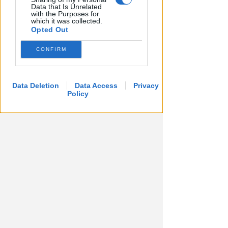
Data that Is Unrelated
with the Purposes for
which it was collected.
Opted Out
CONFIRM
A RIMINI NORD
Viavai e odore di cannabinoidi.
Blitz nell'appartamento della
Data Deletion
Data Access
Privacy
Policy
spacciatrice
Redazione
di