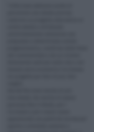
“
A Riccione abbiamo scelto di
percorrere una strada precisa:
costruire un progetto alternativo al
centro destra e all’attuale
amministrazione attraverso una
preparata e determinata unione
programmatica, condivisa dalle forze
del centrosinistra e da un civismo
fortemente radicato nella vita e nel
tessuto socio economico riccionese.
Un progetto per fare di più, fare
meglio.
Perché Riccione merita di più.
Una strada che merita di essere
percorsa fino in fondo, per i
riccionesi e per creare nuove
opportunità con politiche territoriali
aperte e orientate assieme a