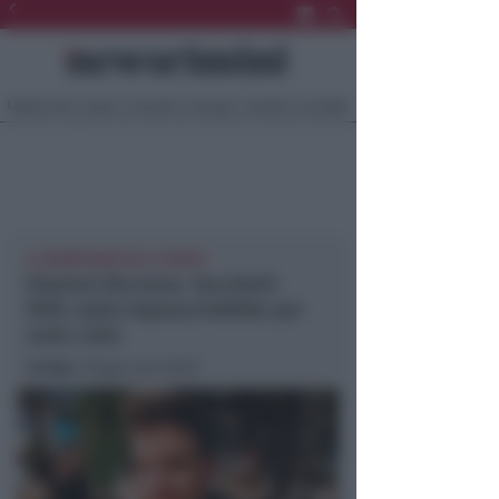
Ultima Ora
Sport
Sociale
Europa
Eventi
Località
IL SEGRETARIO FA IL PUNTO
Elezioni Riccione. Sacchetti
(Pd): unità imprescindibile per
unire città
In foto
: Filippo Sacchetti