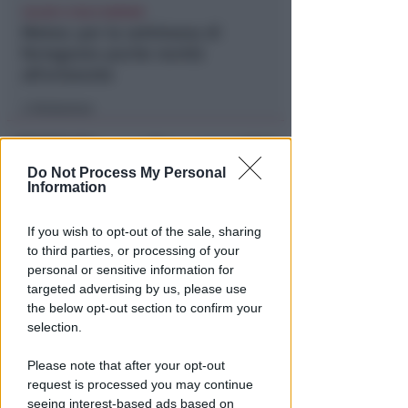
CALDO E CIELO SERENO
Meteo: per la settimana di
ferragosto poche novità
all'orizzonte
Redazione
di
Do Not Process My Personal
Information
If you wish to opt-out of the sale, sharing
to third parties, or processing of your
personal or sensitive information for
targeted advertising by us, please use
the below opt-out section to confirm your
DI NUOVO ACCESSIBILE DA MAGGIO
selection.
Il Bosco delle Grazie: a
Covignano un luogo per
Please note that after your opt-out
rifugiarsi nella natura
request is processed you may continue
seeing interest-based ads based on