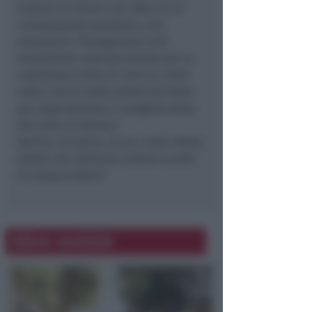
indietro di fronte alla sfida di un
cambiamento possibile, anzi
necessario. Proseguiamo uniti
(condizione imprescindibile per la
coalizione al fine di unire la città)
nella ricerca della sintesi più forte
per rappresentare il progetto della
Riccione di domani.
Aperta, inclusiva, sicura. Sulla stessa
strada che abbiamo insieme scelto
di intraprendere
“.
Altre notizie