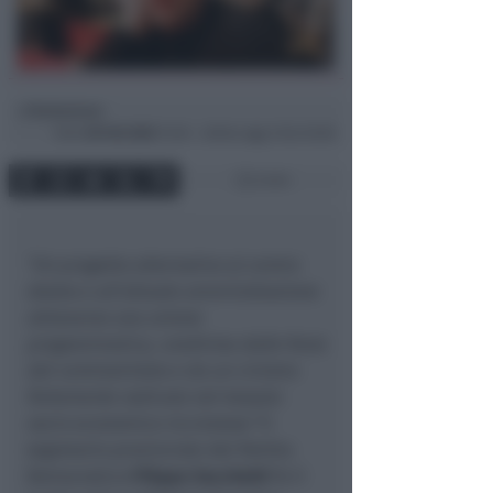
Redazione
di
Dom
20 Feb 2022
13:36 ~ ultimo agg. 6 Giu 03:56
2 min
“Un progetto alternativo al centro
destra e all’attuale amministrazione
attraverso una unione
programmatica, condivisa dalle forze
del centrosinistra e da un civismo
fortemente radicato nel tessuto
socio economico riccionese.”
Il
segretario provinciale del Partito
Democratico
Filippo Sacchetti
fa il