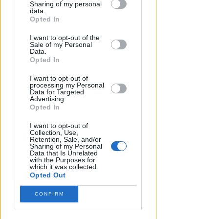
TANA VINCE A JESI
Sharing of my personal
downstream participants.
data.
Scatta il torneo nazionale Open
Opted In
femminile del Tennis Club
This information may also be disclosed
Viserba
I want to opt-out of the
by us to third parties on the IAB’s List of
Sale of my Personal
Downstream Participants that may
Data.
Icaro Sport
di
further disclose it to other third parties.
Opted In
I want to opt-out of
processing my Personal
Data for Targeted
Advertising.
Opted In
I want to opt-out of
Collection, Use,
Retention, Sale, and/or
Sharing of my Personal
Data that Is Unrelated
with the Purposes for
which it was collected.
Opted Out
CONFIRM