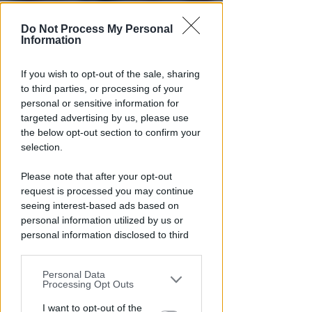
Do Not Process My Personal
Information
If you wish to opt-out of the sale, sharing
DOPO I RECENTI EPISODI
to third parties, or processing of your
Sicurezza a Riccione. Il M5S:
personal or sensitive information for
serve confronto politico serio e
targeted advertising by us, please use
non scaricabarile
the below opt-out section to confirm your
selection.
Redazione
di
Please note that after your opt-out
request is processed you may continue
seeing interest-based ads based on
personal information utilized by us or
personal information disclosed to third
parties prior to your opt-out.
Personal Data
You may separately opt-out of the further
Processing Opt Outs
disclosure of your personal information
by third parties on the IAB’s list of
I want to opt-out of the