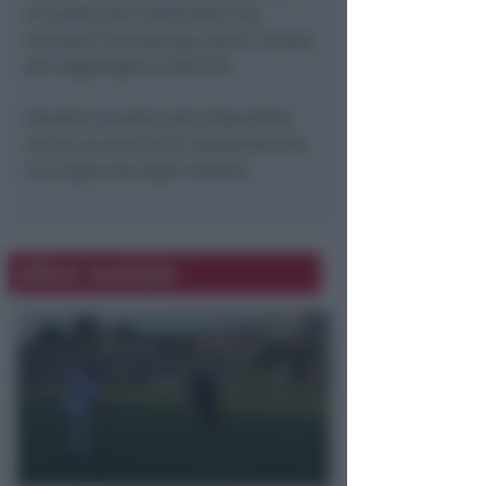
di questi beni relazionali che,
secondo l’economista, sono il mezzo
per raggiungere la felicità.
Durante la serata sarà disponibile
anche un servizio di interpretariato
Lis, lingua dei segni italiana.
Altre notizie