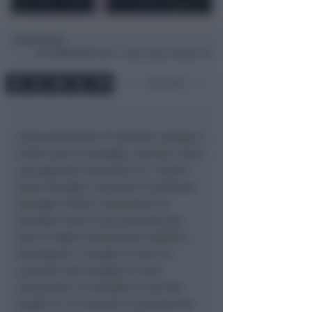
Redazione
di
Gio
10 Ott 2013
15:06 ~ ultimo agg. 16 Mag 21:07
1 min
L’appuntamento di domani, spiega il
Centro per le Famiglie, servirà a dare
uno sguardo innovativo al “valore”
della famiglia. Secondo il professor
Zamagni infatti considerare la
famiglia come il più prezioso dei
beni e degli investimenti significa
distinguere i bisogni di beni di
consumo dal bisogno di beni
relazionali. La famiglia è uno dei
luoghi in cui avviene la produzione