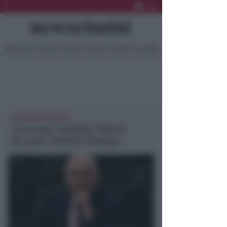
Ultima Ora
Sport
Sociale
Europa
Eventi
Località
NEWSRIMINI RIMINI
Economia, famiglia, felicità.
Ne parla Stefano Zamagni