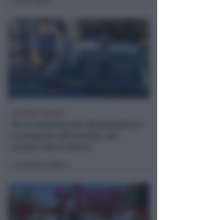
Icaro Sport
di
VACANZA TRAGICA
Va in caserma per denunciare la
scomparsa del marito, ma
scopre che è morto
Lamberto Abbati
di