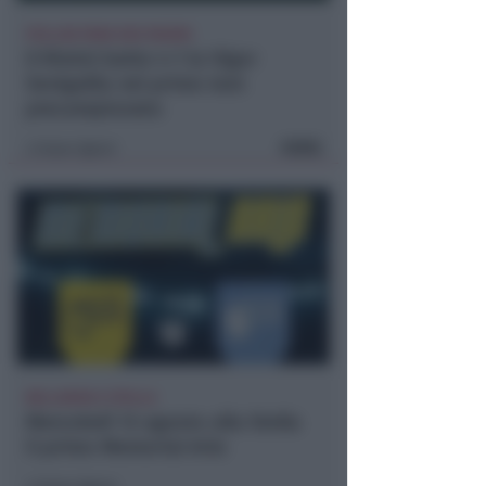
POLLINI PARA DUE RIGORI
Il Rimini batte 4-1 la Vigor
Senigallia nel primo test
precampionato
FOTO
Icaro Sport
di
BELLARIVA E STELLA
Mercoledì 12 agosto alla Stella
il primo Memorial Arlo