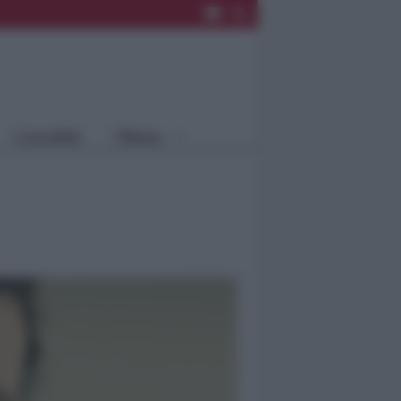
Rimini
Blog
Riccione
Speciali
Santarcangelo
Fiera
Bellaria Igea
Agrinet
M.
Cattolica
Misano
Località
Menu
Coriano
Rimini
Blog
Riccione
Speciali
Santarcangelo
Fiera
Bellaria Igea M.
Agrinet
Cattolica
Misano
Coriano