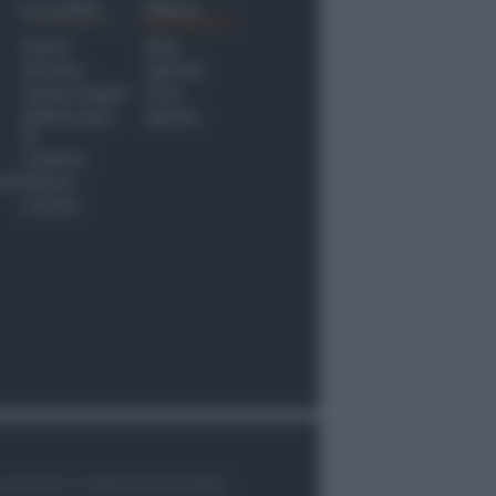
Località
Menu
Rimini
Blog
Riccione
Speciali
Santarcangelo
Fiera
Bellaria Igea
Agrinet
M.
Cattolica
nti
Misano
Coriano
le di Rimini n.7/2003 del 07/05/2003,