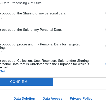
13enne scompare a riva, ricerche in
l Data Processing Opt Outs
mare e via terra. Ritrovato sano e
salvo
o opt-out of the Sharing of my personal data.
In
Lamberto Abbati
di
o opt-out of the Sale of my Personal Data.
In
DUE INFERMIERE INDAGATE
Perde un testicolo dopo l'attesa in
to opt-out of processing my Personal Data for Targeted
pronto soccorso, ma non c'è nesso
ing.
In
causale
o opt-out of Collection, Use, Retention, Sale, and/or Sharing
ersonal Data that Is Unrelated with the Purposes for which it
Lamberto Abbati
di
lected.
Out
TRE QUELLI RIMINESI
CONFIRM
Bando hub Urbani: la Regione
Me
aumenta le risorse e finanzia tutti i
LEGGI
progetti
Data Deletion
Data Access
Privacy Policy