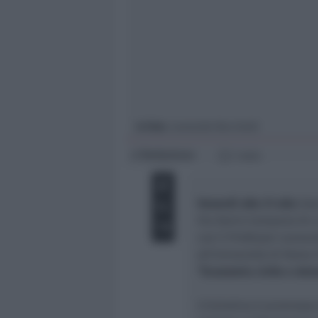
Giovani
Università
In foto
: Leonardo Becchetti
Redazione
di
1 min
Venerdì alle 21 alla
Sa
Via Dario Campana 64 
con il
Professor Leonar
all’Università di Roma 
“
Economia civile e dem
L’iniziativa è promossa 