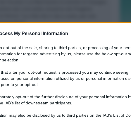
ei Focolari e al Movimento Ecclesiale di Impegno
mbito del ciclo delle iniziative del Progetto
di Rimini .
“La città che ci sta a cuore, per una
esponsabile”
ocess My Personal Information
rofessore ordinario di Economia politica
-Tor Vergata; dal 2005 al 2014 è stato Presidente
to opt-out of the sale, sharing to third parties, or processing of your per
Banca Popolare Etica.
formation for targeted advertising by us, please use the below opt-out s
 selection.
i «Repubblica», «La felicità sostenibile», e a
ine «Benecomune.net» è molto attivo sui social
 that after your opt-out request is processed you may continue seeing i
ased on personal information utilized by us or personal information dis
blicazioni segnaliamo «Il denaro fa la felicità?»
 prior to your opt-out.
ercato siamo noi» (Bruno Mondadori, 2013).
rately opt-out of the further disclosure of your personal information by
he IAB’s list of downstream participants.
tion may also be disclosed by us to third parties on the IAB’s List of 
 that may further disclose it to other third parties.
LIETO FINE