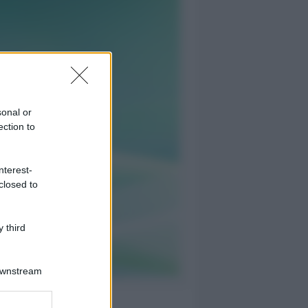
sonal or
ection to
nterest-
closed to
 third
Downstream