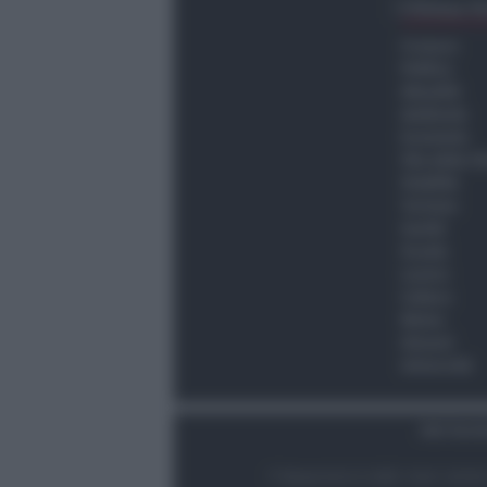
Ultima O
Cronaca
Politica
Attualità
Ambiente
Economia
Vita della C
Viabilità
Turismo
Sanità
Scuola
Lavoro
Cultura
Meteo
Giovani
Università
Dati Socie
© Newsrimini.it 2025. Tutti i diritt