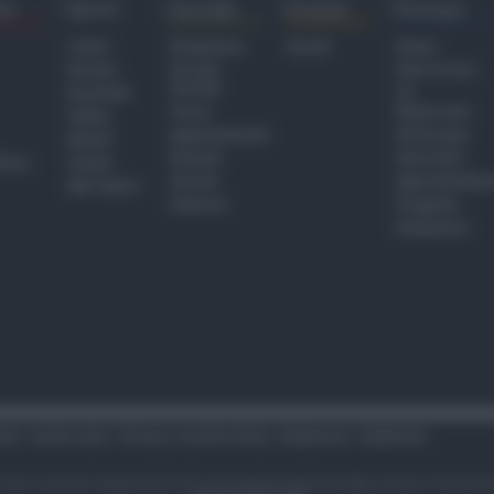
ra
Sport
Sociale
Eventi
Europa
Calcio
Redazione
Eventi
Home
Basket
Perché
Fake & Fact
Sociale
Baseball
TG
Focus
Newsroom
Volley
Appuntamenti
GR Europa
Motori
Dossier
Interviste
hiesa
Tennis
Servizi
Approfondime
Altri Sport
Podcast
Progetto
Redazione
tari
Codice etico
Privacy e Cookie Policy
Redazione
Pubblicità
i sono riservati. Newsrimini.it è una testata registrata Reg. presso il tribuna