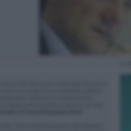
Mar
2
la
Alberto Marvelli
presso le sede della Provincia in
a Rimini è in programma un’
assemblea pubblica
do Becchetti,
Ordinario di Economia politica
Tor Vergata ed Editorialista di Avvenire, sul tema
ocrazia.
Per una partecipazione attiva”.
dalla “
Libera università popolare Igino Righetti”