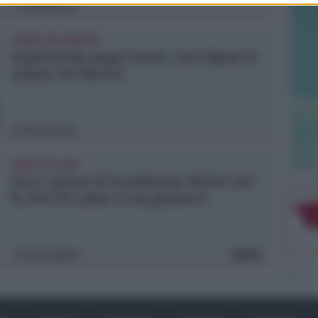
Redazione
di
PIAZZA TRE MARTIRI
Aspettando papa Leone, una ligaza in
piazza Tre Martiri
Redazione
di
CRER FIGC LND
Ecco i gironi di Eccellenza: Rimini nel
B, l'Ars Et Labor è nel girone A
Icaro Sport
VIDEO
di