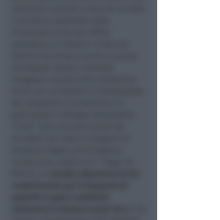
materiali acquisiti e stoccati su tutto
il territorio nazionale dalla
Protezione Civile per offrire
assistenza ai cittadini. L’Esercito
Italiano ha messo a punto un piano
di trasporti aereo e terrestre
integrato a quello della Protezione
Civile per accelerare la distribuzione
dei dispositivi di protezione. In
particolare, la Brigata Aeromobile
“Friuli” oltre ad avere pronti gli
elicotteri per tutte le esigenze di
trasporto legate all’emergenza
coronavirus, ospita al 7° “Vega” di
Rimini, un
assetto eliportato di bio-
contenimento per il trasporto di
pazienti in gravi condizioni
attraverso il sistema Isoark 36-2
e ha