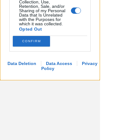
Collection, Use,
Giovedì 3 settembre al Flaminio
Retention, Sale, and/or
Sharing of my Personal
amichevole Dole Rimini-Virtus
Data that Is Unrelated
Bologna
with the Purposes for
which it was collected.
Opted Out
FOTO
Icaro Sport
di
CONFIRM
Data Deletion
Data Access
Privacy
Policy