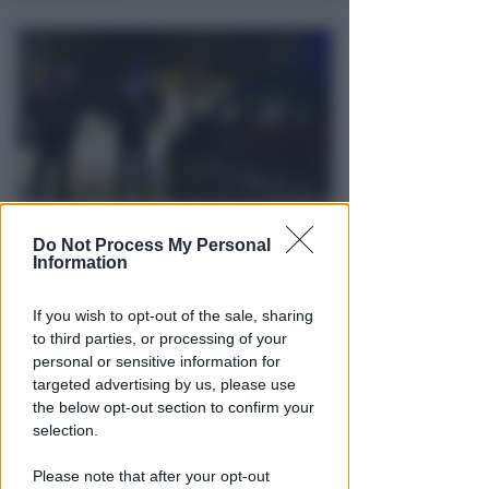
USATA COME "RIFUGIO"
Do Not Process My Personal
Terrore a Riccione: botte,
Information
sangue, inseguimento.
Vandalizzata auto di un prete
If you wish to opt-out of the sale, sharing
to third parties, or processing of your
Redazione
di
personal or sensitive information for
targeted advertising by us, please use
the below opt-out section to confirm your
selection.
Please note that after your opt-out