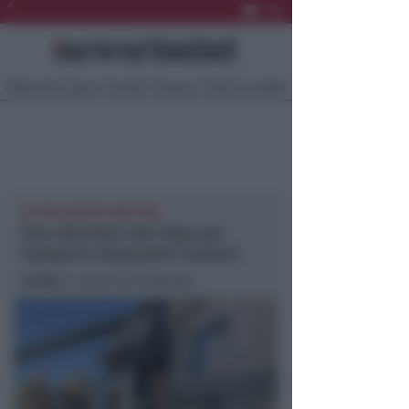
Ultima Ora
Sport
Sociale
Europa
Eventi
Località
IN VOLO QUESTA MATTINA
Due elicotteri del Vega per
trasporto dispositivi sanitari
In foto
: il carico del materiale