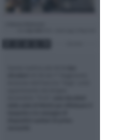
Simona Mulazzani
di
Ven
3 Apr 2020
19:19 ~ ultimo agg. 27 Mag 21:56
2 min
Questa mattina alle 09.30
due
elicotteri
UH-90 del 7° Reggimento
Aviazione dell’Esercito “Vega”, unità
appartenente alla Brigata
Aeromobile “Friuli”,
sono decollati
dalla sede di Rimini per effettuare il
trasporto e la consegna di
dispositivi sanitari di prima
necessità
.