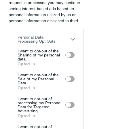
request is processed you may continue
seeing interest-based ads based on
personal information utilized by us or
personal information disclosed to third
parties prior to your opt-out.
L'INTERVENTO DEL SINDACO
Piano arenile, ok a variante:
Personal Data
You may separately opt-out of the further
Processing Opt Outs
terrazze, piscine scoperte e
disclosure of your personal information
destagionalizzazione
by third parties on the IAB’s list of
I want to opt-out of the
Sharing of my personal
downstream participants.
data.
Redazione
di
Opted In
This information may also be disclosed
I want to opt-out of the
by us to third parties on the IAB’s List of
Sale of my Personal
Downstream Participants that may
Data.
further disclose it to other third parties.
Opted In
I want to opt-out of
processing my Personal
Data for Targeted
Advertising.
Opted In
I want to opt-out of
RBR, MEETING E START ROMAGNA