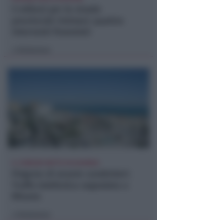
5 milioni per le strade
provinciali riminesi: quattro
interventi finanziati
Redazione
di
IL COMUNE METTE IN GUARDIA
Fingono di essere carabinieri.
Truffa telefonica segnalata a
Misano
Redazione
di