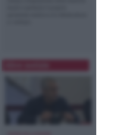
messo a disposizione delle Autorità
locali e sanitarie il proprio
personale medico e le infrastrutture
e i militari.
Altre notizie
RISORSE DALLA REGIONE