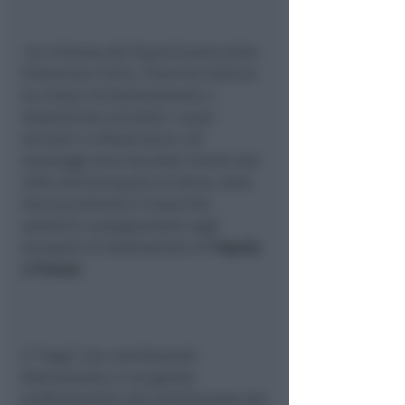
Su richiesta del Dipartimento della
Protezione Civile, l’Esercito Italiano
ha messo immediatamente a
disposizione elicotteri, mezzi
terrestri e infrastrutture. Gli
equipaggi sono decollati diretti alla
volta dell’aeroporto di Roma, dove
hanno prelevato il materiale
sanitario consegnandolo negli
aeroporti di destinazione di
l’Aquila
e Firenze
Il “Vega”, sta contribuendo
fattivamente e con grande
professionalità alla distribuzione dei