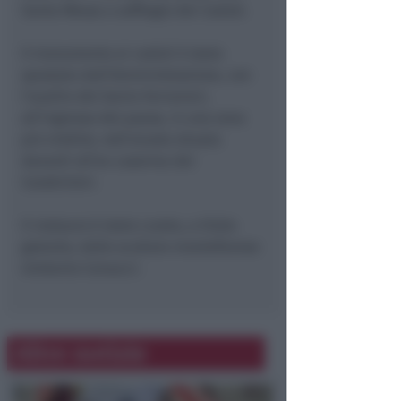
Santa Messa a suffragio dei Caduti.
Il monumento ai caduti é stato
spostato dall’Amministrazione, con
l’ausilio del Genio Ferrovieri,
all’ingresso del paese, in una zona
più visibile, nell’aiuola situata
davanti all’ex caserma dei
Carabinieri.
Il restauro è stato curato, a titolo
gratuito, dallo scultore montefiorese
Umberto Corsucci.
Altre notizie