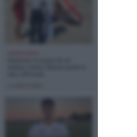
DRAMMA IN MARE
Stroncato in acqua da un
malore, turista 65enne perde la
vita a Riccione
Lamberto Abbati
di