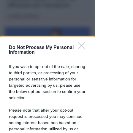
affrontare per l'aeroporto
Andrea Polazzi
di
Do Not Process My Personal
Information
If you wish to opt-out of the sale, sharing
to third parties, or processing of your
personal or sensitive information for
"SCEMPIO INTOLLERABILE"
targeted advertising by us, please use
Piano Spiaggia. Spina (FdI):
the below opt-out section to confirm your
cemento e spese in più per i
selection.
concessionari
Please note that after your opt-out
Redazione
di
request is processed you may continue
seeing interest-based ads based on
personal information utilized by us or