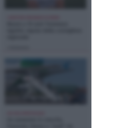
I GENITORI ORIGINARI DI RIMINI
Muore a 19 anni Tommaso
Ugolini, nipote della consigliera
regionale
Redazione
di
UN 2026 SPARTIACQUE
Un semestre in crescita.
Presente, futuro e "nodi" da