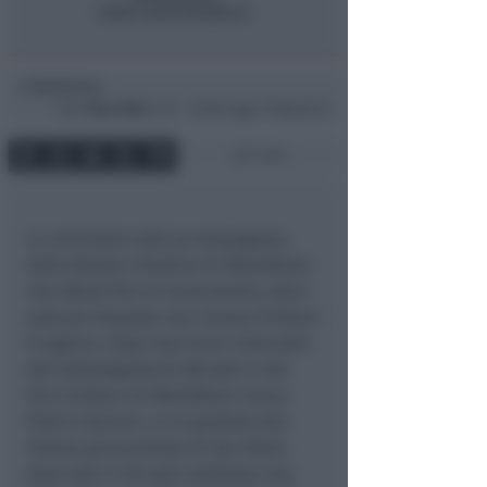
Redazione
di
Ven
5 Nov 2004
11:31 ~ ultimo agg. 11 Mag 00:12
1 min
La cerimonia sarà accompagnata
dalla Banda cittadina di Montefiore,
che sfilerà fino al monumento, dove
sarà poi deposta una corona d’alloro.
A seguire, dopo due brevi interventi
del Sottosegretario Berselli e del
Vice sindaco di Montefiore Conca
Pietro Cipriani, ci si sposterà alla
Chiesa parrocchiale di San Paolo
dove alle 11.30 sarà celebrata una