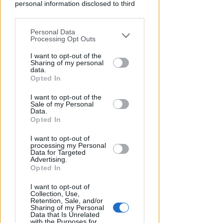
personal information disclosed to third
parties prior to your opt-out.
Personal Data
You may separately opt-out of the further
Processing Opt Outs
disclosure of your personal information
by third parties on the IAB’s list of
I want to opt-out of the
Sharing of my personal
downstream participants.
data.
Opted In
ANNI DI MINACCE E SOPRUSI
This information may also be disclosed
Colluttazione in albergo per
I want to opt-out of the
by us to third parties on the IAB’s List of
Sale of my Personal
difendere la madre: figlio fa
Downstream Participants that may
Data.
arrestare il padre
further disclose it to other third parties.
Opted In
Lamberto Abbati
di
I want to opt-out of
processing my Personal
Data for Targeted
Advertising.
Opted In
I want to opt-out of
Collection, Use,
Retention, Sale, and/or
Sharing of my Personal
Data that Is Unrelated
with the Purposes for