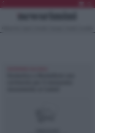
Ultima Ora
Sport
Sociale
Europa
Eventi
Località
NEWSRIMINI VALCONCA
Domenica a Montefiore una
cerimonia per il restaurato
monumento ai Caduti