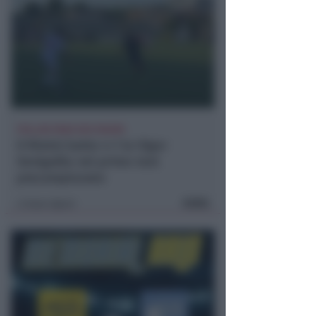
POLLINI PARA DUE RIGORI
Il Rimini batte 4-1 la Vigor
Senigallia nel primo test
precampionato
FOTO
Icaro Sport
di