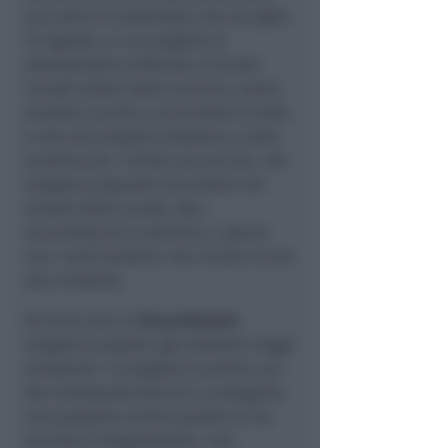
una sorta di studentato che accoglie
37 ragazze, in un progetto di
allattamento artificiale ai bimbi
rimasti orfani delle mamme, morte
durante il parto, o ammalate di Aids
e che non possono allattare e nella
scuolina per i bimbi più piccoli, che
vengono preparati ad entrare nel
mondo della scuola. Non
mancheranno le attività e i giochi
con i tanti bambini che vivono vicino
alla missione.
Da tanti anni al
liceo Einstein
vengono proposti agli studenti viaggi
missionari. Il progetto è partito con
don Giampaolo Rocchi e proseguito
con passione anche quando lui ha
lasciato l'insegnamento. Una