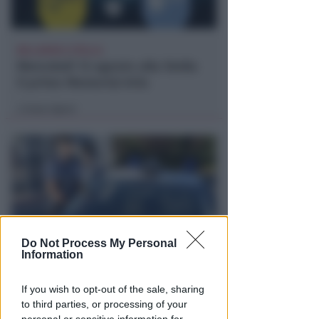
BELLARIVA E STELLA
Mercoledì 12 agosto alla Stella
il primo Memorial Arlo
Icaro Sport
di
Do Not Process My Personal
Information
VACANZA TRAGICA
Va in caserma per denunciare la
If you wish to opt-out of the sale, sharing
scomparsa del marito, ma
to third parties, or processing of your