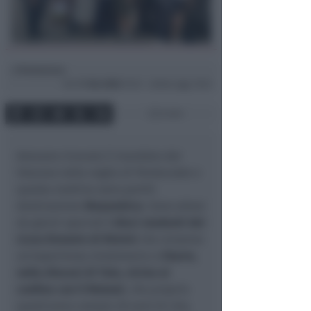
Redazione
di
Gio
11 Giu 2026
15:33 ~ ultimo agg. 15:52
2 min
Avevano ricevuto il mandato dal
Vescovo nella veglia di Pentecoste e
questa mattina sono partiti
destinazione
Mozambico
. Sono attesi
da giorni speciali
i dieci studenti del
Liceo Einstein di Rimini
che vivranno
un'esperienza missionaria a
Charre,
nella diocesi di Tete, vicino al
confine con il Malawi
, che proprio
quest'anno compie 20 anni di vita.