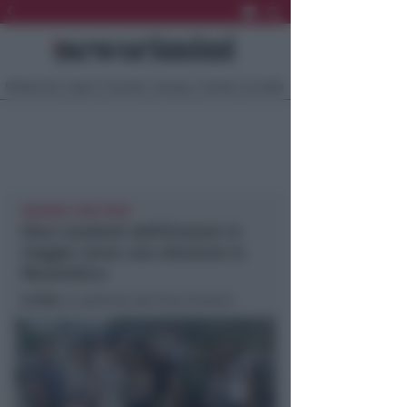
Ultima Ora
Sport
Sociale
Europa
Eventi
Località
INSIEME A DUE PROF
Dieci studenti dell'Einstein in
viaggio verso una missione in
Mozambico
In foto
: la partenza dal liceo Einstein