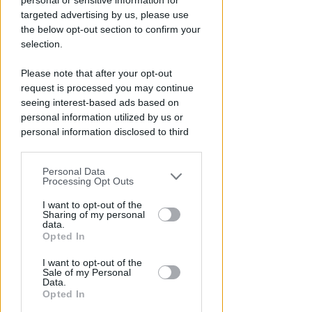
scopre che è morto
personal or sensitive information for
targeted advertising by us, please use
Lamberto Abbati
di
the below opt-out section to confirm your
selection.
Please note that after your opt-out
request is processed you may continue
seeing interest-based ads based on
personal information utilized by us or
personal information disclosed to third
parties prior to your opt-out.
Personal Data
You may separately opt-out of the further
Processing Opt Outs
DOPO I RECENTI EPISODI
disclosure of your personal information
Sicurezza a Riccione. Il M5S:
by third parties on the IAB’s list of
I want to opt-out of the
Sharing of my personal
serve confronto politico serio e
downstream participants.
data.
non scaricabarile
Opted In
This information may also be disclosed
Redazione
di
I want to opt-out of the
by us to third parties on the IAB’s List of
Sale of my Personal
Downstream Participants that may
Data.
further disclose it to other third parties.
Opted In