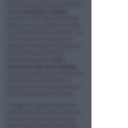
Ad accompagnarli due docenti della
scuola,
Suor Nadia e Olimpia
.
Durante la veglia Monsignor Nicolò
Anselmi li aveva invitati ad "
essere
accesi dallo Spirito come fuoco vivo
delle relazioni di fraternita e di
Vangelo nel mondo
". Nella missione
dove vivranno per oltre due
settimane operano le
suore
Francescane della Sacra Famiglia
,
l'istituto religioso di Suor Nadia, che
vent'anni fa furono chiamate a
questo servizio dai padre Saveriani,
che erano già presenti sul posto.
Il viaggio dei ragazzi è partito dal
piazzale della loro scuola e saranno
coinvolti in diverse esperienze di
servizio: nell'internato femminile,