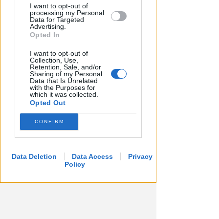
I want to opt-out of
processing my Personal
Data for Targeted
Advertising.
Opted In
I want to opt-out of
Collection, Use,
Retention, Sale, and/or
Sharing of my Personal
TANA VINCE A JESI
Data that Is Unrelated
Scatta il torneo nazionale Open
with the Purposes for
which it was collected.
femminile del Tennis Club
Opted Out
Viserba
CONFIRM
Icaro Sport
di
Data Deletion
Data Access
Privacy
Policy