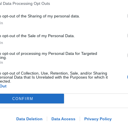
l Data Processing Opt Outs
Redazione
di
o opt-out of the Sharing of my personal data.
In
TUTTE LE NOTIZIE UTILI
Visita del Papa: parcheggi, viabilità,
o opt-out of the Sale of my Personal Data.
trasporto pubblico, assistenza
In
to opt-out of processing my Personal Data for Targeted
ing.
Redazione
di
In
o opt-out of Collection, Use, Retention, Sale, and/or Sharing
DALL'8 AL 15 AGOSTO
ersonal Data that Is Unrelated with the Purposes for which it
lected.
Ballo abusivo e feste a pagamento
Out
senza licenza. Chiude per 7 giorni il
Mojito
CONFIRM
Me
Redazione
di
LEGGI
Data Deletion
Data Access
Privacy Policy
INDAGANO I CARABINIERI