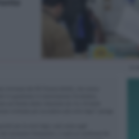
ronto
Gio
to riminese del PD Tiziano Arlotti, che aveva
ti in questione in Commissione l’8 ottobre.
ne sul fronte della riduzione da 13 a 10 delle
one richieste per accedere alla mini-Aspi”
, spiega
uisiti per la mini-Aspi, così come sugli
i lavoratori frontalieri, ci sarà un confronto fra