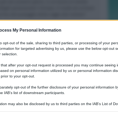
già dai prossimi giorni, in un lavoro di stretta
lleghi parlamentari riminesi, in modo da arrivare
 prima del passaggio della Legge alla Camera”
.
ocess My Personal Information
to opt-out of the sale, sharing to third parties, or processing of your per
formation for targeted advertising by us, please use the below opt-out s
"SCEMPIO INTOLLERABILE"
 selection.
Piano Spiaggia. Spina (FdI): cemento
e spese in più per i concessionari
 that after your opt-out request is processed you may continue seeing i
ased on personal information utilized by us or personal information dis
 prior to your opt-out.
Redazione
di
rately opt-out of the further disclosure of your personal information by
he IAB’s list of downstream participants.
INSEGUIMENTO SUL BAGNASCIUGA
Ruba portafogli in spiaggia ad un
tion may also be disclosed by us to third parties on the IAB’s List of 
turista e lo spintona. Arrestato
 that may further disclose it to other third parties.