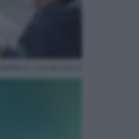
24 Ott 2013
10:23 ~ ultimo agg. 16 Mag 21:47