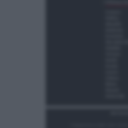
Ultima O
Cronaca
Politica
Attualità
Ambiente
Economia
Vita della C
Viabilità
Turismo
Sanità
Scuola
Lavoro
Cultura
Meteo
Giovani
Università
Dati Socie
© Newsrimini.it 2025. Tutti i diritt