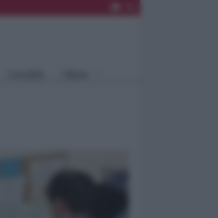
Rimini
Blog
Riccione
Speciali
Santarcangelo
Fiera
Bellaria Igea
Agrinet
M.
Cattolica
Misano
Località
Menu
Coriano
Rimini
Blog
Riccione
Speciali
Santarcangelo
Fiera
Bellaria Igea M.
Agrinet
Cattolica
Misano
Coriano