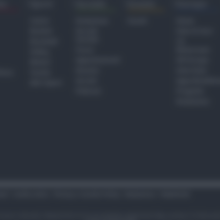
ra
Sport
Sociale
Eventi
Europa
Calcio
Redazione
Eventi
Home
Basket
Perché
Fake & Fact
Sociale
Baseball
TG
Focus
Newsroom
Volley
Appuntamenti
GR Europa
Motori
Dossier
Interviste
hiesa
Tennis
Servizi
Approfondime
Altri Sport
Podcast
Progetto
Redazione
tari
Codice etico
Privacy e Cookie Policy
Redazione
Pubblicità
i sono riservati. Newsrimini.it è una testata registrata Reg. presso il tribuna