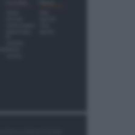
Località
Menu
Rimini
Blog
Riccione
Speciali
Santarcangelo
Fiera
Bellaria Igea
Agrinet
M.
Cattolica
nti
Misano
Coriano
le di Rimini n.7/2003 del 07/05/2003,