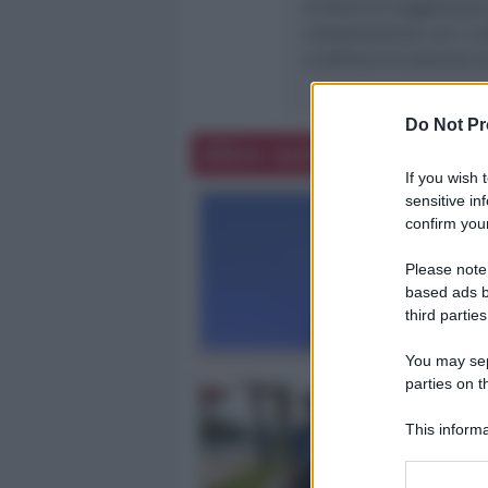
le forze di maggioranza 
collaborazione con i co
a definire le soluzioni
Do Not Pr
Altre notizie
If you wish 
sensitive in
confirm your
Please note
based ads b
third parties
You may sepa
parties on t
This informa
Participants