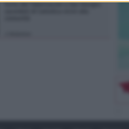
Furto del Tabernacolo a San Giorgio:
sacerdoti di Cattolica vicini alla
comunità
Redazione
di