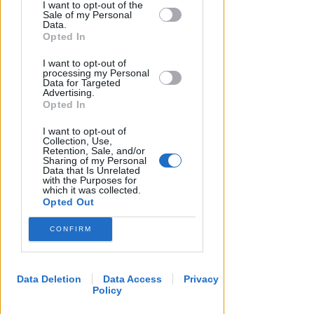
I want to opt-out of the
by us to third parties on the IAB’s List of
Icaro Sport
di
Sale of my Personal
Downstream Participants that may
Data.
further disclose it to other third parties.
Opted In
I want to opt-out of
processing my Personal
Data for Targeted
Advertising.
Opted In
I want to opt-out of
Collection, Use,
Retention, Sale, and/or
Sharing of my Personal
Data that Is Unrelated
with the Purposes for
which it was collected.
Opted Out
CONFIRM
Data Deletion
Data Access
Privacy
Policy