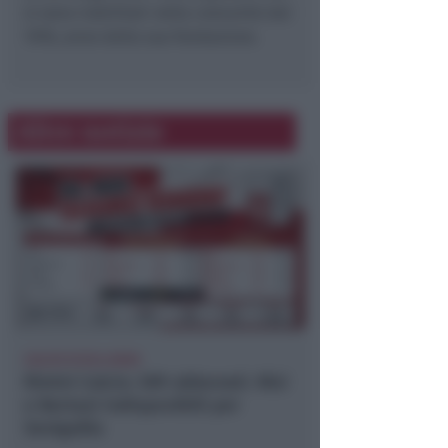
si sono riabilitati nella comunità dal
1978, anno della sua fondazione.
Altre notizie
CALCIO ECCELLENZA
Rimini Calcio: 509 abbonati. Nisi
e Bertani indisponibili per
Senigallia