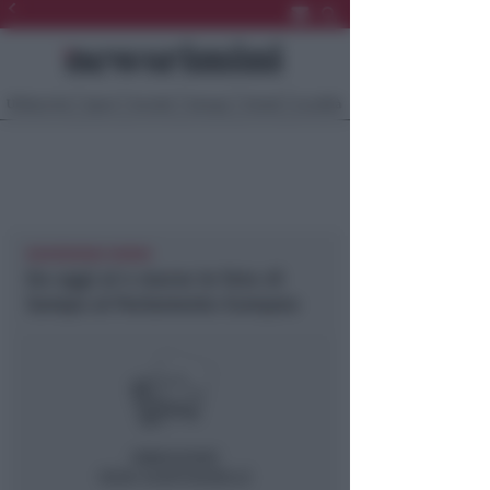
Ultima Ora
Sport
Sociale
Europa
Eventi
Località
NEWSRIMINI RIMINI
Da oggi al 4 marzo le foto di
Sampa al Parlamento Europeo