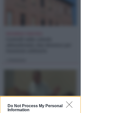
BOLOGNESE E NON SOLO
Controlli nelle colonie
abbandonate: due denunce per
invasione arbitraria
Redazione
di
Do Not Process My Personal
Information