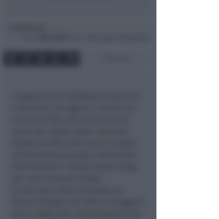
Redazione
di
Mar
1 Mar 2005
17:09 ~ ultimo agg. 11 Mag 03:58
1 min
I ragazzi di San Patrignano sbarcano
a Bruxelles. Da oggi al 4 marzo una
ventina di foto che raccontano le
storie dei ragazzi della comunità
fondata da Muccioli sono in mostra
al Parlamento europeo nell’ambito
dell’iniziativa “Terapia senza droga
per una vita senza droga”.
Le foto sono state realizzate da
Mauro Galligani nel 1993, e ritraggono
alcuni degli oltre 15mila giovani che