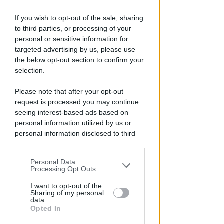
NO A PISCINE E TERRAZZE
If you wish to opt-out of the sale, sharing
Piano Arenile. Renzi (FdI):
to third parties, or processing of your
maldestro tentativo di
personal or sensitive information for
urbanizzare la spiaggia
targeted advertising by us, please use
the below opt-out section to confirm your
Redazione
di
selection.
Please note that after your opt-out
request is processed you may continue
seeing interest-based ads based on
personal information utilized by us or
personal information disclosed to third
parties prior to your opt-out.
Personal Data
You may separately opt-out of the further
Processing Opt Outs
disclosure of your personal information
SABATO AL "BIANCHELLI"
by third parties on the IAB’s list of
I want to opt-out of the
Ingresso gratuito per il test
Sharing of my personal
downstream participants.
match tra Vigor Senigallia e
data.
Opted In
Rimini
This information may also be disclosed