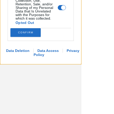
Collection, Use,
Retention, Sale, and/or
Sharing of my Personal
Data that Is Unrelated
with the Purposes for
which it was collected.
Opted Out
CONFIRM
SABATO AL "BIANCHELLI"
Ingresso gratuito per il test
Data Deletion
Data Access
Privacy
match tra Vigor Senigallia e
Policy
Rimini
Icaro Sport
di