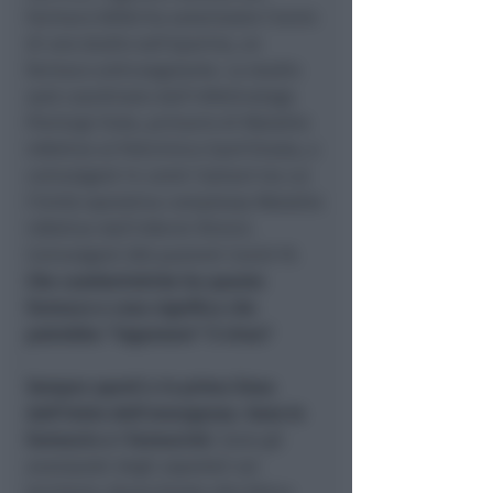
Farmaco (Aifa) ha autorizzato l’avvio
di uno studio sull’eparina, un
farmaco anticoagulante. Lo studio
sarà coordinato dall’infettivologo
Pierluigi Viale, primario di Malattie
Infettive al Policlinico Sant’Orsola, e
coinvolgerà 14 centri italiani tra cui
l’Unità operativa complessa Malattie
infettive dell’Infermi Rimini.
Coinvolgerà 300 pazienti Covid-19.
Che caratteristiche ha questo
farmaco e cosa significa che
potrebbe “ingannare” il virus?
Sempre aperti e in prima linea
dall’inizio dell’emergenza. Sono le
farmacie e i farmacisti.
Sono gli
avamposti degli ospedali sul
territorio, fanno fronte alla fatica