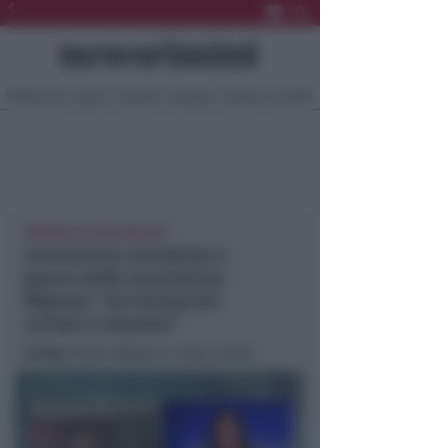
Ultima Ora
Sport
Sociale
Europa
Eventi
Località
SPECIALE TUTTA SALUTE
Coronavirus: lockdown e
guerra delle mascherine.
Mignani: “noi farmacisti
cornuti e mazziati”
In foto
: Giulio Mignani a tutta salute