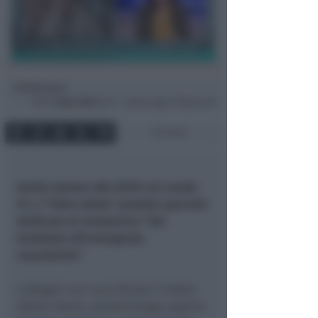
Redazione
di
Mer
15 Apr 2020
18:27 ~ ultimo agg. 27 Mag 22:26
2 min
Anche stasera alle 20:35 sul canale
91, a “Tutta salute” puntata speciale
dedicata al coronavirus “dal
lockdown all’emergenza
mascherine”.
Collegati con Lucia Renati il dottor
Walter Pasini, epidemiologo esperto