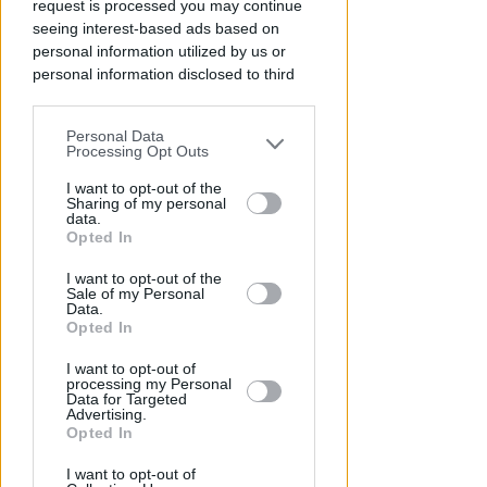
request is processed you may continue
invasione arbitraria
seeing interest-based ads based on
personal information utilized by us or
Redazione
di
personal information disclosed to third
parties prior to your opt-out.
Personal Data
You may separately opt-out of the further
Processing Opt Outs
disclosure of your personal information
by third parties on the IAB’s list of
I want to opt-out of the
Sharing of my personal
downstream participants.
data.
Opted In
This information may also be disclosed
I want to opt-out of the
by us to third parties on the IAB’s List of
Sale of my Personal
Downstream Participants that may
NO A PISCINE E TERRAZZE
Data.
Piano Arenile. Renzi (FdI):
further disclose it to other third parties.
Opted In
maldestro tentativo di
I want to opt-out of
urbanizzare la spiaggia
processing my Personal
Data for Targeted
Advertising.
Redazione
di
Opted In
I want to opt-out of