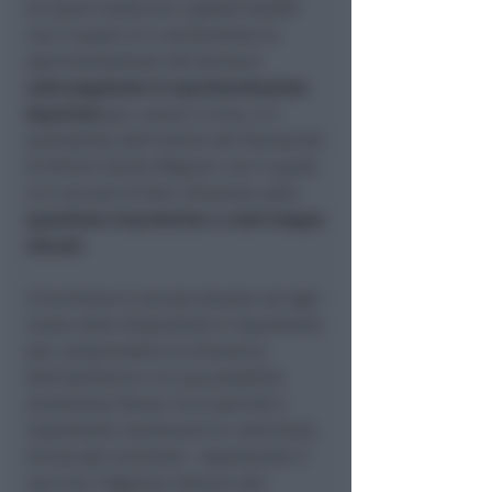
di travel medicine e global health
con il quale si è commentata la
sperimentazione del farmaco
anticoagulante in sperimentazione
(eparina)
per curare il virus, e il
presidente dell’ordine dei farmacisti
di Rimini Giulio Mignani con il quale
si è cercato di fare chiarezza sulla
questione mascherine e costi troppo
elevati.
L’incertezza è ancora elevata ed ogni
nuovo dato disponibile è importante
per comprendere la dinamica
dell’epidemia e la sua possibile
evoluzione futura. Ecco perché è
importante mantenere le restrizioni,
dicono gli scienziati. Aspettando il
vaccino, l’Agenzia Italiana del