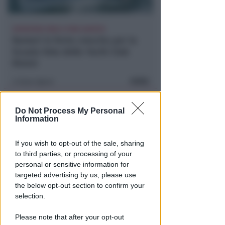
ISCRIZIONI SINO A FINE AGOSTO
Numeri in forte crescita per la
Scuola Vela dello Yacht Club
Rimini
FOTO
Icaro Sport
di
Do Not Process My Personal
Information
If you wish to opt-out of the sale, sharing
to third parties, or processing of your
personal or sensitive information for
targeted advertising by us, please use
the below opt-out section to confirm your
selection.
BOLOGNESE E NON SOLO
Controlli nelle colonie
Please note that after your opt-out
abbandonate: due denunce per