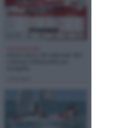
CALCIO ECCELLENZA
Rimini Calcio: 509 abbonati. Nisi
e Bertani indisponibili per
Senigallia
Icaro Sport
di