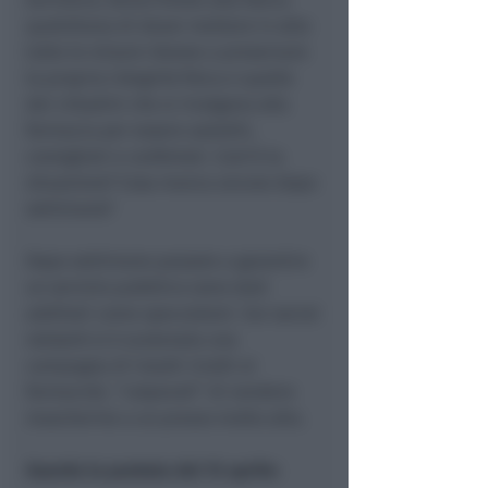
quotidiana di dover mettere in atto
tutte le misure idonee a preservare
la propria integrità fisica e quelle
dei cittadini che si rivolgono alla
farmacia per essere assistiti,
consigliati e confortati. Com’è la
situazione? Cosa manca ancora dopo
settimane?
Dopo settimane passate a garantire
un servizio pubblico sono stati
additati come speculatori. Sui social
network si è scatenata una
campagna di insulti rivolti ai
farmacisti, “colpevoli” di vendere
mascherine a un prezzo molto alto.
Guarda la puntata del 15 aprile: