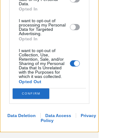
Redazione
di
Downstream Participants that may
Data.
further disclose it to other third parties.
Opted In
I want to opt-out of
processing my Personal
Data for Targeted
Advertising.
Opted In
I want to opt-out of
Collection, Use,
Retention, Sale, and/or
Sharing of my Personal
Data that Is Unrelated
RITARDI
with the Purposes for
which it was collected.
Sbatte contro il muso del treno,
Opted Out
sbalzato sulla banchina. Grave
al Bufalini
CONFIRM
FOTO
Redazione
di
Data Deletion
Data Access
Privacy
Policy