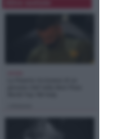
Altre notizie
66ESIMA
La Pizzeria riccionese di un
giovane chef nella Best Pizza
World Top 100 Italy
Redazione
di