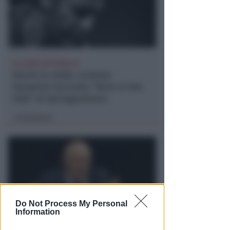
ALL'AREA SETTEBELLO
Storie in vinile. Lorenzo
Semprini racconta "Born in the
USA" di Springesteeen
Redazione
di
Do Not Process My Personal
Information