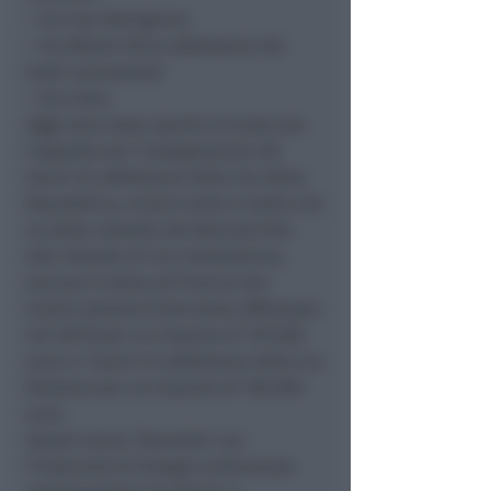
–
Via San Patrignano
–
Via Monte Olivo asfaltatura dei
tratti ammalorati
–
Via Cella
Oggi sono state aperte le buste per
l’appalto per l’assegnazione dei
lavori di asfaltatura della
Via della
Repubblica
, ovvero tutto il tratto che
va dalla rotonda del Balcone fino
alla rotonda di via Colombarina,
escluso il tratto all’interno del
Centro abitato (intervento effettuato
nel 2013) per un importo di 197.000
euro e i lavori di asfaltatura della
via
Raibano
per un importo di 196.000
euro.
Questi lavori, finanziati con
l’Indennità di Disagio ambientale