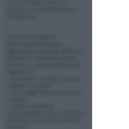
Coriano ha aderito insieme a
Riccione, per un importo totale di
540.000 euro.
La ditta Edilstradale di
Santarcangelo di Romagna,
aggiudicataria della gara effettuerà
interventi di rifacimento strati di
fondazione e pavimentazione nelle
seguenti vie:
–
Via Pedrelli e via Renzi a Coriano
asfaltatura completa
–
Via I° maggio Cerasolo asfaltatura
completa
–
Via Parco del Marano
completamento di tutta la strada (la
precedente metà è stata effettuata
nel 2013)