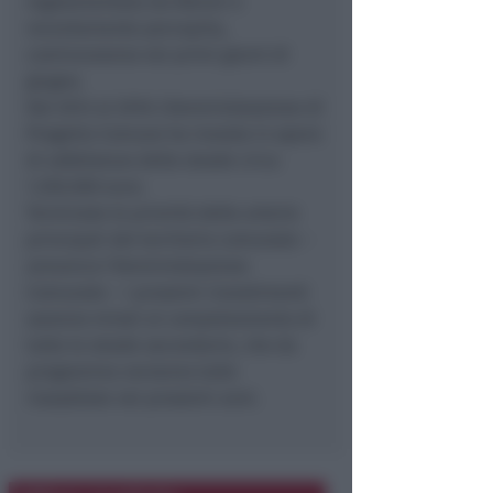
regolamentata da Atersir e
recentemente percepita,
cominceranno nei primi giorni di
giugno.
Dal 2012 al 2016 L’Amministrazione di
Progetto Comune ha investo in opere
di asfaltatura delle strade circa
1.250.000 euro.
Terminate le priorità delle arterie
principali del territorio comunale –
annuncia l’Amministrazione
Comunale – i prossimi investimenti
saranno mirati al completamento di
tutte le strade secondarie, che da
programma verranno tutte
riassaltate nei prossimi anni.