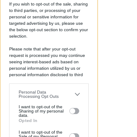
SUL SAGRATO DELLA CHIESA
If you wish to opt-out of the sale, sharing
Il peccato sociale. A "I Lunedì di
to third parties, or processing of your
Viserba" l'economista Stefano
personal or sensitive information for
Zamagni
targeted advertising by us, please use
the below opt-out section to confirm your
Redazione
di
selection.
Please note that after your opt-out
request is processed you may continue
seeing interest-based ads based on
personal information utilized by us or
personal information disclosed to third
parties prior to your opt-out.
Personal Data
You may separately opt-out of the further
Processing Opt Outs
disclosure of your personal information
TRAGEDIA SFIORATA SUL TITANO
by third parties on the IAB’s list of
I want to opt-out of the
Sharing of my personal
Rischia di annegare in piscina.
downstream participants.
data.
Bimbo di 4 anni in terapia
Opted In
intensiva a Rimini
This information may also be disclosed
I want to opt-out of the
by us to third parties on the IAB’s List of
Sale of my Personal