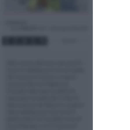
Redazione
di
Mer
31 Mag 2017
15:49 ~ ultimo agg. 20 Mag 06:00
2 min
Dalla scorsa settimana sono partiti i
lavori di asfaltatura di alcune strade
del Comune di Coriano. Le opere
sono previste dal Programma
triennale delle opere pubbliche
approvato annualmente in fase di
approvazione del Bilancio. La gara è
stata espletata nei mesi scorsi e
gestita dalla CUC (Centrale unica di
Committenza), a cui il Comune di