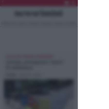
Ultima Ora
Sport
Sociale
Europa
Eventi
Località
ATTUALITÀ CORIANO NEWSRIMINI
Coriano, proseguono i lavori
di asfaltatura
In foto
: i lavori in corso