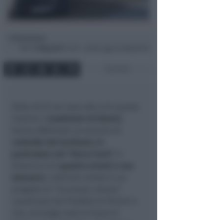
Redazione
di
Mer
17 Mag 2017
14:49 ~ ultimo agg. 20 Mag 05:29
2 min
Dalle 20 di ieri sera alle 6 di questa
mattina i
Carabinieri di Rimini
,
hanno effettuato un servizio di
controllo del territorio, in
particolare nel “Parco Cervi”.
Il
bilancio è di
quattro arresti e una
denuncia
. L’attività rientra in un
progetto di “sicurezza urbana”
coordinato dal Prefetto di Rimini e
che coinvolge tutte le Forze di