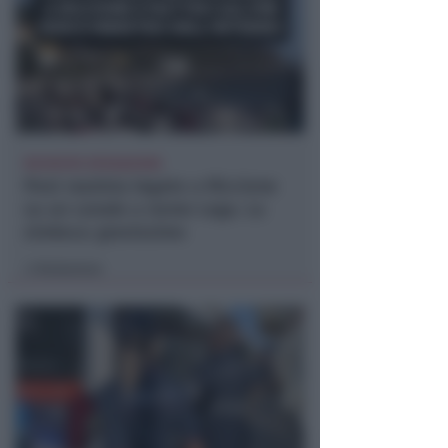
RICHIESTA SPIEGAZIONI
Post razzista legato a Riccione
su un canale a nome Lega. La
sindaca: gravissimo
Redazione
di