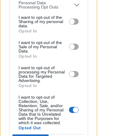
dell'anno
Personal Data
You may separately opt-out of the further
Processing Opt Outs
disclosure of your personal information
Redazione
di
by third parties on the IAB’s list of
I want to opt-out of the
Sharing of my personal
downstream participants.
data.
Opted In
This information may also be disclosed
I want to opt-out of the
by us to third parties on the IAB’s List of
Sale of my Personal
Downstream Participants that may
Data.
further disclose it to other third parties.
Opted In
I want to opt-out of
processing my Personal
Data for Targeted
Advertising.
APPROVATO DAL CDA
Opted In
Dati in crescita nella semestrale
di IEG, stime al rialzo per
I want to opt-out of
Collection, Use,
l'esercizio 2026
Retention, Sale, and/or
Sharing of my Personal
Data that Is Unrelated
Redazione
di
with the Purposes for
which it was collected.
Opted Out