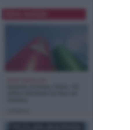
Altre notizie
REPORT ANNUALE 2025
Stipendi, forniture, tributi. 145
milioni distribuiti da Hera nel
riminese
Redazione
di