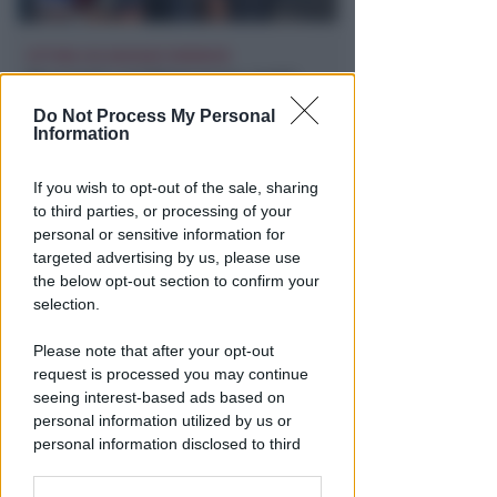
VITTIMA UN ANZIANO RIMINESE
Borseggi sul Metromare, ladri
arrestati grazie all'occhio
Do Not Process My Personal
esperto di un agente
Information
Lamberto Abbati
di
If you wish to opt-out of the sale, sharing
to third parties, or processing of your
personal or sensitive information for
targeted advertising by us, please use
the below opt-out section to confirm your
selection.
Please note that after your opt-out
request is processed you may continue
seeing interest-based ads based on
personal information utilized by us or
OSSERVATORIO CGIL INCA
personal information disclosed to third
Allarme infortuni sul lavoro a
parties prior to your opt-out.
Rimini: +13% nel primo semestre