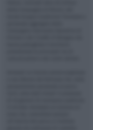
Polizia. Coinvolti oltre 20 militari
della Compagnia di Rimini, del
locale Gruppo Carabinieri Forestale e
personale aggregato della
Compagnia Intervento Operativo di
Firenze e dei Cinofili di Bologna che
hanno pattugliato il territorio
presidiando le principali vie di
comunicazioni e dei centri abitati.
Arrestati un 24enne santarcangiolese
e una 20enne del forlivese che, nella
perquisizione personale al parco
Cervi, sono stati trovati in possesso
di 40 grammi di marijuana suddivisa
in 40 dosi. Arrestato un tunisino 24
enne che, controllato sempre
all’interno del parco, è risultato
gravato da ordinanza di custodia