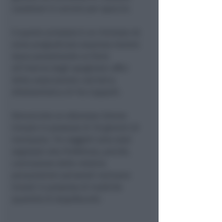
cautelare in carcere per spaccio.
Il quarto arrestato è un riminese 46
enne pregiudicato sorpreso mentre
stava perpetrando un furto
all’interno degli spogliatoi-uffici
della associazione calcistica
dilettantistica di Via Cappelli.
Denunciato un albanese 22enne
trovato in possesso di 16 grammi di
marijuana. Tre soggetti sono stati
segnalati alla Prefettura, poiché,
conclusione delle relative
perquisizioni personali venivano
trovati in possesso di modiche
quantità di stupefacenti.