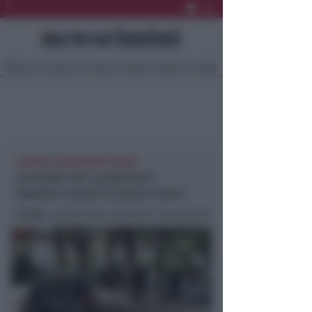
Ultima Ora
Sport
Sociale
Europa
Eventi
Località
CRONACA NEWSRIMINI RIMINI
Controlli dei Carabinieri.
Quattro arresti al parco Cervi
In foto
: controlli dei Carabinieri (repertorio)