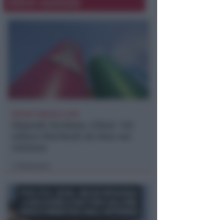
Altre notizie
REPORT ANNUALE 2025
Stipendi, forniture, tributi. 145
milioni distribuiti da Hera nel
riminese
Redazione
di