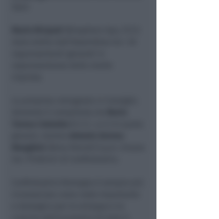
Spa).
Mario Riciputi
(Biosphere Spa, FC) è
stato eletto dall’Assemblea tra i 20
rappresentanti generali in
rappresentanza delle medie
imprese.
La presenza romagnola in Consiglio
Generale è completata da
Maria
Teresa Colombo
(C.C.C. s.r.l.) in quota
giovani, mentre
Antonio Serena
Monghini
(Alma Petroli) S.p.A. rimane
tra i Probiviri di Confindustria.
Confindustria Romagna è sempre più
riconosciuta come nodo importante
e strategico per lo sviluppo e la
crescita dell’economia di tutto il