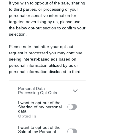
VITTIMA UN ANZIANO RIMINESE
If you wish to opt-out of the sale, sharing
Borseggi sul Metromare, ladri
to third parties, or processing of your
arrestati grazie all'occhio
personal or sensitive information for
esperto di un agente
targeted advertising by us, please use
the below opt-out section to confirm your
Lamberto Abbati
di
selection.
Please note that after your opt-out
request is processed you may continue
seeing interest-based ads based on
personal information utilized by us or
personal information disclosed to third
parties prior to your opt-out.
Personal Data
You may separately opt-out of the further
Processing Opt Outs
disclosure of your personal information
OSSERVATORIO CGIL INCA
by third parties on the IAB’s list of
I want to opt-out of the
Sharing of my personal
Allarme infortuni sul lavoro a
downstream participants.
data.
Rimini: +13% nel primo semestre
Opted In
dell'anno
This information may also be disclosed
I want to opt-out of the
by us to third parties on the IAB’s List of
Sale of my Personal
Redazione
di