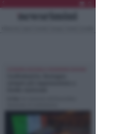
Ultima Ora
Sport
Sociale
Europa
Eventi
Località
ECONOMIA NAZIONALE NEWSRIMINI REGIONE
Confindustria. Romagna
sempre più rappresentata a
livello nazionale
In foto
: Un momento dell’Assemblea
Nazionale di Confindustria