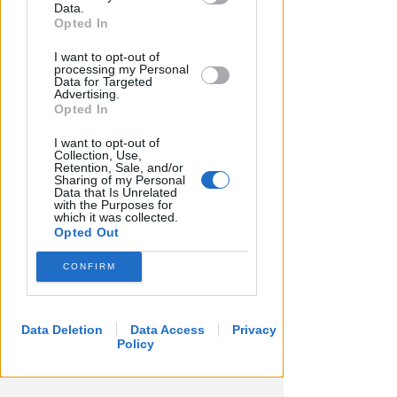
Downstream Participants that may
Data.
further disclose it to other third parties.
Opted In
I want to opt-out of
processing my Personal
Data for Targeted
Advertising.
Opted In
I want to opt-out of
Collection, Use,
Retention, Sale, and/or
Sharing of my Personal
Data that Is Unrelated
APPROVATO DAL CDA
with the Purposes for
which it was collected.
Dati in crescita nella semestrale
Opted Out
di IEG, stime al rialzo per
l'esercizio 2026
CONFIRM
Redazione
di
Data Deletion
Data Access
Privacy
Policy