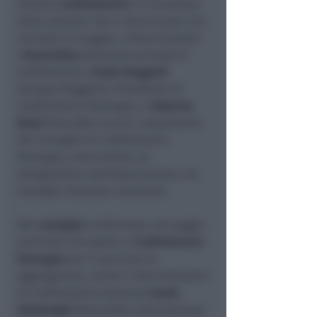
sistema
Confindustria
. In occasione
delle elezioni che si sono tenute
ieri,
martedì 23 maggio, a Roma
durante
l’
Assemblea
(sessione privata) di
Confindustria,
Paolo Maggioli
(Gruppo Maggioli), Presidente di
Confindustria Romagna, e
Roberto
Bozzi
(Vulcaflex S.p.A.), componente
del Consiglio di Confindustria
Romagna, sono entrati, su
designazione dell’Associazione, nel
Consiglio Generale nazionale.
Nel
consiglio
confermato, nel seggio
premiale che spetta a
Confindustria
Romagna
per il percorso di
aggregazione, anche il Past President
di Confindustria Ravenna
Guido
Ottolenghi
(Petrolifera Italo Rumena