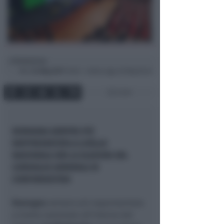
Redazione
di
Mer
24 Mag 2017
16:20 ~ ultimo agg. 20 Mag 05:43
2 min
ROMAGNA SEMPRE PIÙ
RAPPRESENTATA A LIVELLO
NAZIONALE IERI LE ELEZIONI DEL
CONSIGLIO GENERALE DI
CONFINDUSTRIA
Romagna
sempre più rappresentata
a livello nazionale all’interno del