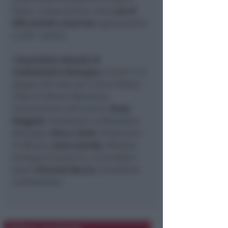
Paese. L’associazione conta
più di
800 aziende associate
appartenenti
a tutti i settori.
L’
Assemblea Annuale di
Confindustria Romagna
si terrà
il 14
giugno 2017 alle ore 11.30 al Palace
Hotel di Milano Marittima
.
Interverranno nell’ordine:
Paolo
Maggioli
, Presidente Confindustria
Romagna,
Marco Taish
, Politecnico
di Milano,
Carlo Calenda
, Ministro
Sviluppo Economico. Concluderà i
lavori
Vincenzo Boccia
, Presidente
Confindustria.