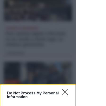
RICHIESTA SPIEGAZIONI
Post razzista legato a Riccione
su un canale a nome Lega. La
sindaca: gravissimo
Redazione
di
Do Not Process My Personal
Information