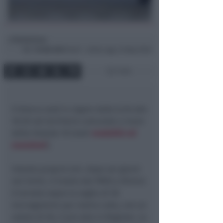
Redazione
di
Mer
16 Ott 2013
16:29 ~ ultimo agg. 24 Mag 19:08
1 min
Il blocco sarà in vigore dalle 8.30 alle
18.30 nel territorio comunale a mare
della Statale 16 (vedi
modalità ed
esenzioni
).
Intanto proprio ieri, dopo sei giorni
nei limiti, il livello del PM10 a Rimini
è tornato sopra la soglia di 50
microgrammi per metro cubo, con un
valore di 65, il più alto in Regione. La