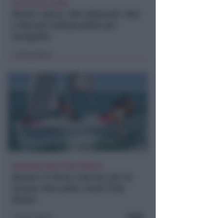
CALCIO ECCELLENZA
Rimini Calcio: 509 abbonati. Nisi
e Bertani indisponibili per
Senigallia
Icaro Sport
di
ISCRIZIONI SINO A FINE AGOSTO
Numeri in forte crescita per la
Scuola Vela dello Yacht Club
Rimini
FOTO
Icaro Sport
di