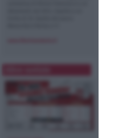
centralina di Rimini Flaminia è a 42
sforamenti nel 2013, rispetto a un
limite di 35. Quella del parco
Marecchia è ferma a 11.
www.liberiamolaria.it
Altre notizie