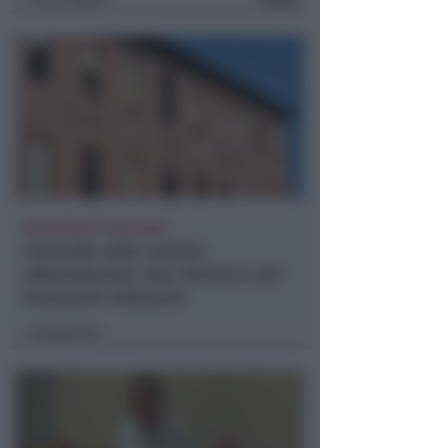
BOLOGNESE E NON SOLO
Controlli nelle colonie
abbandonate: due denunce per
invasione arbitraria
Redazione
di