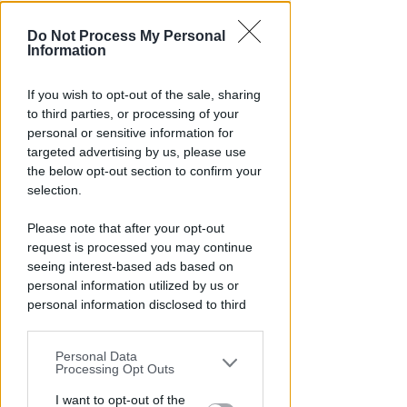
Do Not Process My Personal
Information
If you wish to opt-out of the sale, sharing
NO A PISCINE E TERRAZZE
to third parties, or processing of your
Piano Arenile. Renzi (FdI):
personal or sensitive information for
maldestro tentativo di
targeted advertising by us, please use
urbanizzare la spiaggia
the below opt-out section to confirm your
selection.
Redazione
di
Please note that after your opt-out
request is processed you may continue
seeing interest-based ads based on
personal information utilized by us or
personal information disclosed to third
parties prior to your opt-out.
Personal Data
You may separately opt-out of the further
Processing Opt Outs
disclosure of your personal information
by third parties on the IAB’s list of
I want to opt-out of the