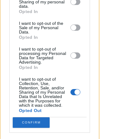
SABATO AL "BIANCHELLI"
Sharing of my personal
downstream participants.
data.
Ingresso gratuito per il test
Opted In
match tra Vigor Senigallia e
This information may also be disclosed
Rimini
I want to opt-out of the
by us to third parties on the IAB’s List of
Sale of my Personal
Downstream Participants that may
Data.
Icaro Sport
di
further disclose it to other third parties.
Opted In
I want to opt-out of
processing my Personal
Data for Targeted
Advertising.
Opted In
I want to opt-out of
Collection, Use,
Retention, Sale, and/or
Sharing of my Personal
Data that Is Unrelated
with the Purposes for
which it was collected.
Opted Out
CONFIRM