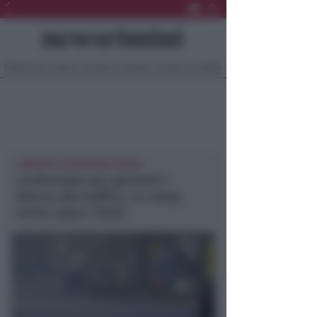
Ultima Ora
Sport
Sociale
Europa
Eventi
Località
AMBIENTE NEWSRIMINI RIMINI
Confermato per giovedì il
blocco del traffico. Lo smog
torna sopra i limiti