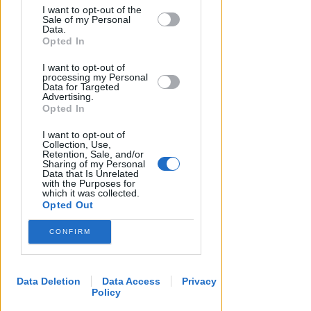
I want to opt-out of the
by us to third parties on the IAB’s List of
Sale of my Personal
Downstream Participants that may
Data.
further disclose it to other third parties.
Opted In
I want to opt-out of
processing my Personal
DAL 9 AL 30 AGOSTO 2026
Data for Targeted
Taglio del nastro del Festival
Advertising.
Opted In
"Le Befane Retrò": gli anni '50
rivivono
I want to opt-out of
Collection, Use,
Retention, Sale, and/or
FOTO
Redazione
di
Sharing of my Personal
Data that Is Unrelated
with the Purposes for
which it was collected.
Opted Out
CONFIRM
Data Deletion
Data Access
Privacy
Policy