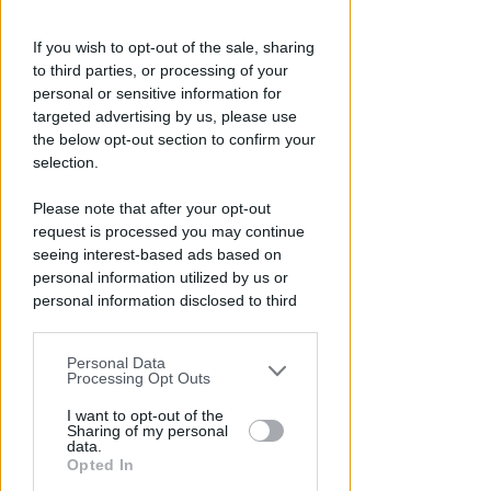
Redazione
di
If you wish to opt-out of the sale, sharing
to third parties, or processing of your
personal or sensitive information for
targeted advertising by us, please use
the below opt-out section to confirm your
selection.
Please note that after your opt-out
request is processed you may continue
seeing interest-based ads based on
ANNI DI MINACCE E SOPRUSI
Colluttazione in albergo per
personal information utilized by us or
personal information disclosed to third
difendere la madre: figlio fa
parties prior to your opt-out.
arrestare il padre
Personal Data
You may separately opt-out of the further
Lamberto Abbati
di
Processing Opt Outs
disclosure of your personal information
by third parties on the IAB’s list of
I want to opt-out of the
Sharing of my personal
downstream participants.
data.
Opted In
This information may also be disclosed