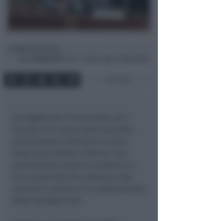
Andrea Polazzi
di
Mar
30 Mag 2017
19:53 ~ ultimo agg. 20 Mag 06:00
3 min
Il progetto per le microaree per i
nomadi è al centro della seconda
commissione consiliare in corso
dalla tarda serata a Rimini. Una
commissione aperta al pubblico e
con l’audizione dei portavoce dei
comitati e anche di un rappresentate
delle famiglie Sinti.