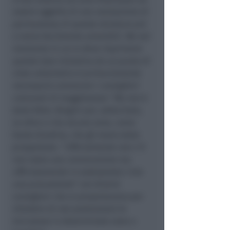
essere oggetto di una valutazione di
permanenza di queste strutture più
o meno facilmente amovibili. Ma nel
momento in cui si deve imprimere
questo tipo iniziativa da un punto di
vista urbanistico è primariamente
necessario convocare i consiglieri
comunali di maggioranza.
” Ma non è
stato fatto. Biagini poi, sollecitato,
va oltre e cita alcune zone, come
Santa Giustina, che gli erano state
prospettate. “
Ufficialmente non c’è
mai stata una convocazione ma
ufficiosamente in assessorato c’era
una processione
” con diversi
consiglieri che si presentavano per
chiedere di non posizionare le
microaree in determinate zone o