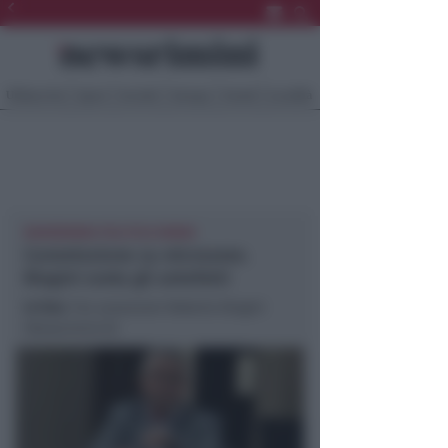
Ultima Ora
Sport
Sociale
Europa
Eventi
Località
NEWSRIMINI POLITICA RIMINI
Commissione su microaree.
Biagini svela gli antefatti
In foto
: l’ex assessore Roberto Biagini
(Newsrimini.it)