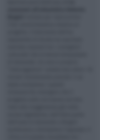
Apertura però dedicata all’
ex
assessore all’urbanistica Roberto
Biagini
invitato per ripercorrere
l’iter amministrativo relativo al
progetto. L’intervento dell’ex
esponente di Giunta ha suscitato
svariate reazioni tra i consiglieri
comunali che lo hanno tempestato
di domande. Un vero e proprio
“interrogatorio” andato ben oltre i 10
minuti inizialmente previsti. E se
dalla minoranza i quesiti
miravano far emergere che il
progetto sulle microaree era ben
noto alla maggioranza già nella
scorsa legislatura, dall’altra parte
dell’aula le domande a Biagini
puntavano a dimostrare l’opposto. Il
clima si è presto riscaldato tra i