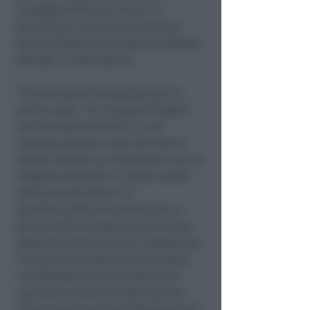
consiglieri (Piccari e Pecci in
particolare, ma sono intervenuti
anche Erbetta, Zoccarato, Gianfreda,
Bertozzi e Rufo Spina).
“
Io sono stato interpellato per la
prima volta
– ha ricordato Biagini –
nel dicembre del 2012 in una
riunione presso la sale dei servizi
sociali insieme al vicesindaco Lisi, al
dirigente Mazzotti e c’erano anche
enti ed associazioni. In
quell’occasione ho sentito per la
prima volta l’ipotesi di micro aree.
Relativamente alle mie competenze
in merito all’urbanistica ho subito
manifestato la mia contrarietà a
qualsiasi cambio di destinazione
d’uso relativo ad aree finalizzate ad