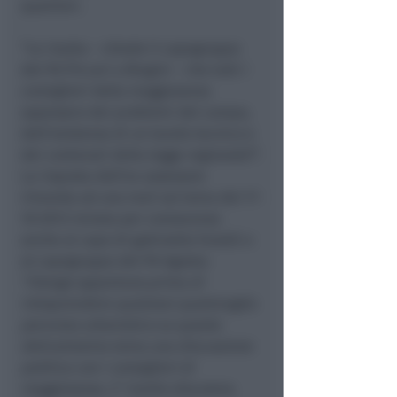
quartieri.
“Le risulta – chiede il capogruppo
del Pd Piccari a Biagini – che tutti i
consiglieri della maggioranza
sapessero dei problemi del campo,
dell’esistenza di un tavolo tecnico e
dei contenuti della legge regionale?”.
La risposta dell’ex assessore
rimanda ad una mail sul tema del 17-
10-2013 inviata per conoscenza
anche al capo di gabinetto Funelli e
al capogruppo del Pd Agosta:
“ritengo opportuno prima di
intraprendere qualsiasi qualsivoglia
percorso urbanistico su questo
delicatissimo tema una discussione
politica con i consiglieri di
maggioranza. E’ inutile discutere,