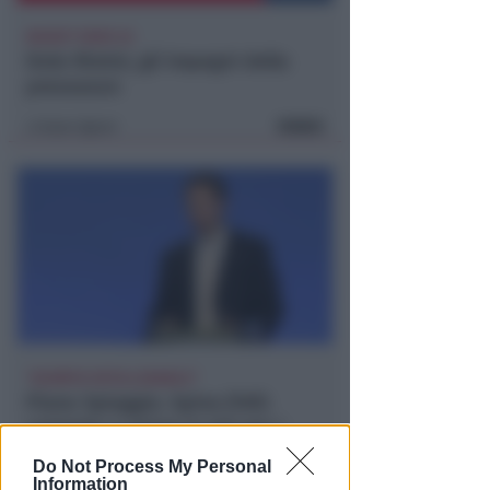
BASKET SERIE A2
Dole Rimini, gli impegni della
preseason
VIDEO
Icaro Sport
di
"SCEMPIO INTOLLERABILE"
Piano Spiaggia. Spina (FdI):
cemento e spese in più per i
concessionari
Do Not Process My Personal
Information