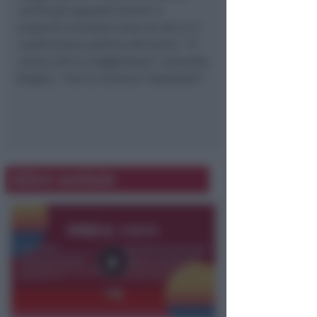
riunire gli apparati tecnici e
proporre eventuali aree se non vi è
condivisione politica del tema”
.
“E’
chiaro che la maggioranza”
, conclude
Biagini, “non la convoca l’assessore”.
Altre notizie