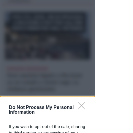
Redazione
di
RICHIESTA SPIEGAZIONI
Post razzista legato a Riccione
su un canale a nome Lega. La
sindaca: gravissimo
Redazione
di
Do Not Process My Personal
Information
If you wish to opt-out of the sale, sharing
to third parties, or processing of your