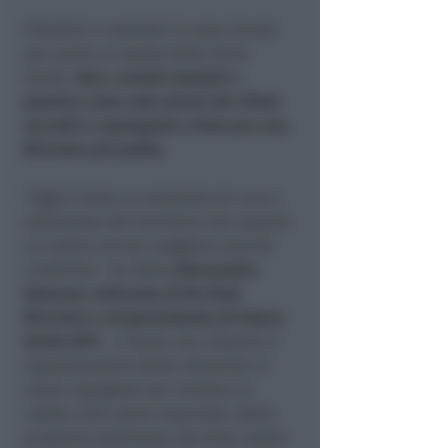
Cittadini e volontari si sono trovati
per pulire un pezzo della Perla
Verde.
Vasi, cartelli stradali e
plastica sono solo alcuni dei rifiuti
raccolti e consegnati a Hera per una
Riccione più pulita
.
“Oggi è stato un momento di cura e
attenzione del territorio che assume
un valore ancora maggiore perché
condiviso
– ha detto
Alessandro
Romano, referente di Be Kind
Riccione e vicepresidente di Futuro
Verde APS
-.
È bello che cittadini e
rappresentanti delle istituzioni si
siano impegnati per rendere la
nostra città meno inquinata. Nelle
prossime settimane, Be Kind, realtà