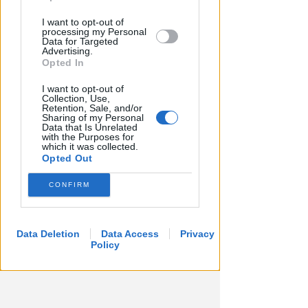
OSSERVATORIO CGIL INCA
Allarme infortuni sul lavoro a
I want to opt-out of
processing my Personal
Rimini: +13% nel primo semestre
Data for Targeted
dell'anno
Advertising.
Opted In
Redazione
di
I want to opt-out of
Collection, Use,
Retention, Sale, and/or
Sharing of my Personal
Data that Is Unrelated
with the Purposes for
which it was collected.
Opted Out
CONFIRM
Data Deletion
Data Access
Privacy
Policy