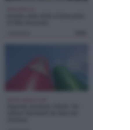
POCO DOPO LE 4
Assalto nella notte al bancomat
di Villa Verucchio
FOTO
Redazione
di
REPORT ANNUALE 2025
Stipendi, forniture, tributi. 145
milioni distribuiti da Hera nel
riminese