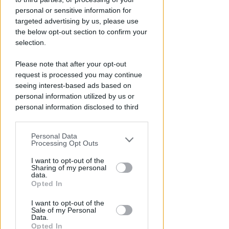
personal or sensitive information for
targeted advertising by us, please use
the below opt-out section to confirm your
selection.
VITTIMA UN ANZIANO RIMINESE
Please note that after your opt-out
Borseggi sul Metromare, ladri
request is processed you may continue
arrestati grazie all'occhio
seeing interest-based ads based on
esperto di un agente
personal information utilized by us or
personal information disclosed to third
Lamberto Abbati
di
parties prior to your opt-out.
Personal Data
You may separately opt-out of the further
Processing Opt Outs
disclosure of your personal information
by third parties on the IAB’s list of
I want to opt-out of the
Sharing of my personal
downstream participants.
data.
Opted In
This information may also be disclosed
I want to opt-out of the
by us to third parties on the IAB’s List of
Sale of my Personal
Downstream Participants that may
Data.
further disclose it to other third parties.
Opted In