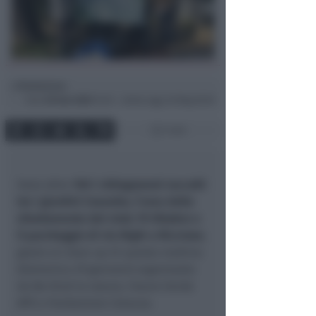
Redazione
di
Dom
29 Gen 2023
15:35 ~ ultimo agg. 30 Mag 05:59
1 min
Sono oltre
150 i chilogrammi raccolti
tra i giardini Cossetto, l’area dello
sfondamento del viale 19 Ottobre e
il parcheggio di via Righi a Riccione
,
grazie al clean up di questa mattina
(domenica 29 gennaio) organizzato
da Be Kind to nature, Futuro Verde
APS e Fondazione Cetacea.