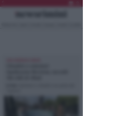
Ultima Ora
Sport
Sociale
Europa
Eventi
Località
UNA DOMENICA GREEN
Cittadini e volontari
ripuliscono Riccione, raccolti
150 chili di rifiuti
In foto
: Volontari e cittadini con parte del
“bottino”