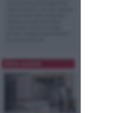
promotrice di pratiche gentili nel
nostro territorio e non solo, assieme
a Futuro Verde APS e Fondazione
Cetacea e a tante altre realtà
continuerà a metter in campo
attività a sostegno dell’ambiente”
,
ha concluso Romano.
Altre notizie